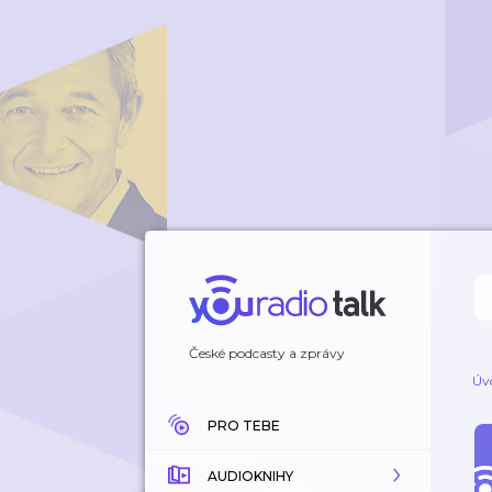
České podcasty a zprávy
Úv
PRO TEBE
AUDIOKNIHY