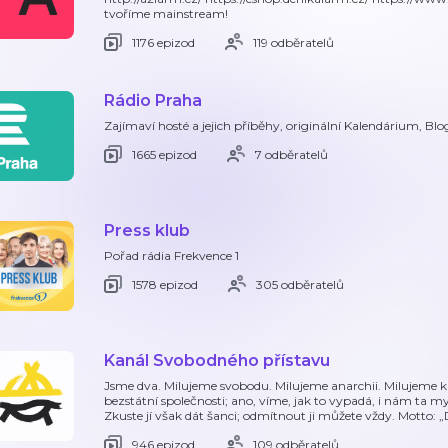
tvoříme mainstream!
1176 epizod
119 odběratelů
Rádio Praha
Zajímaví hosté a jejich příběhy, originální Kalendárium, Blog
1665 epizod
7 odběratelů
Press klub
Pořad rádia Frekvence 1
1578 epizod
305 odběratelů
Kanál Svobodného přístavu
Jsme dva. Milujeme svobodu. Milujeme anarchii. Milujeme k
bezstátní společnosti; ano, víme, jak to vypadá, i nám ta 
Zkuste jí však dát šanci; odmítnout ji můžete vždy. Motto: „D
946 epizod
109 odběratelů