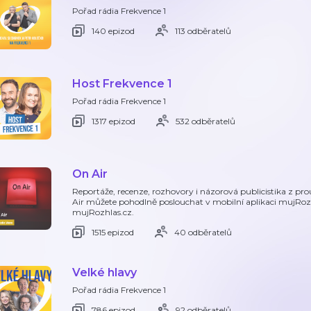
Pořad rádia Frekvence 1
140 epizod
113 odběratelů
Host Frekvence 1
Pořad rádia Frekvence 1
1317 epizod
532 odběratelů
On Air
Reportáže, recenze, rozhovory i názorová publicistika z pr
Air můžete pohodlně poslouchat v mobilní aplikaci mujRoz
mujRozhlas.cz.
1515 epizod
40 odběratelů
Velké hlavy
Pořad rádia Frekvence 1
786 epizod
92 odběratelů