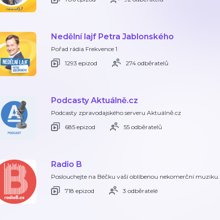
Nedělní lajf Petra Jablonského
Pořad rádia Frekvence 1
1293 epizod
274 odběratelů
Podcasty Aktuálně.cz
Podcasty zpravodajského serveru Aktuálně.cz
685 epizod
55 odběratelů
Radio B
Poslouchejte na Béčku vaší oblíbenou nekomerční muziku. Rád
718 epizod
3 odběratelé