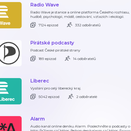
Radio Wave
Radio Wave je stanice a online platforma Českého rozhlasu, 
hudbě, psychologii, módě, cestování, vztazích i ekologii.
7124 epizod
332 odběratelů
Pirátské podcasty
Podcast České pirátské strany
189 epizod
14 odběratelů
Liberec
Vysílání pro celý liberecký kraj.
5042 epizod
2 odběratelé
Alarm
Audio kanál online deníku Alarm. Poslechněte si podcasty o 
http://a2larm.cz/ https://eshop.denikalarm.cz/ https://ww