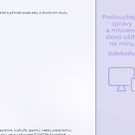
která přináší podcasty o životním stylu,
politice, kultuře, sportu, nebo urbanismu.
w.darujme.cz/projekt/1205779 Společně