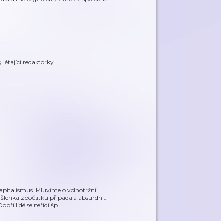
 létající redaktorky.
apitalismus. Mluvíme o volnotržní
myšlenka zpočátku připadala absurdní…
obří lidé se neřídí šp
…