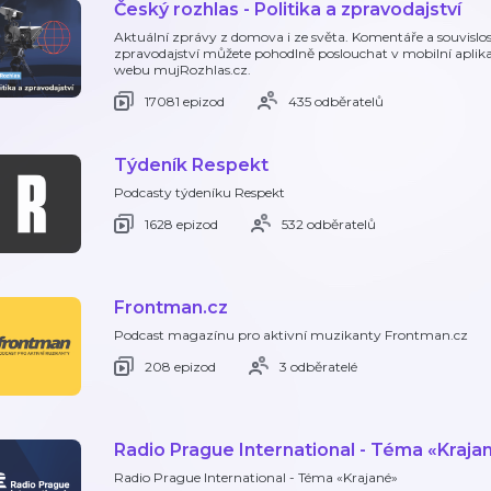
Český rozhlas - Politika a zpravodajství
Aktuální zprávy z domova i ze světa. Komentáře a souvislos
zpravodajství můžete pohodlně poslouchat v mobilní aplik
webu mujRozhlas.cz.
17081 epizod
435 odběratelů
Týdeník Respekt
Podcasty týdeníku Respekt
1628 epizod
532 odběratelů
Frontman.cz
Podcast magazínu pro aktivní muzikanty Frontman.cz
208 epizod
3 odběratelé
Radio Prague International - Téma «Kraja
Radio Prague International - Téma «Krajané»