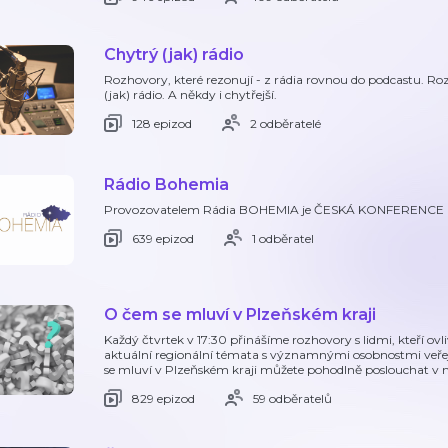
Chytrý (jak) rádio
Rozhovory, které rezonují - z rádia rovnou do podcastu. Rozh
(jak) rádio. A někdy i chytřejší.
128 epizod
2 odběratelé
Rádio Bohemia
Provozovatelem Rádia BOHEMIA je ČESKÁ KONFERENCE z
639 epizod
1 odběratel
O čem se mluví v Plzeňském kraji
Každý čtvrtek v 17:30 přinášíme rozhovory s lidmi, kteří ovl
aktuální regionální témata s významnými osobnostmi veře
se mluví v Plzeňském kraji můžete pohodlně poslouchat v m
829 epizod
59 odběratelů