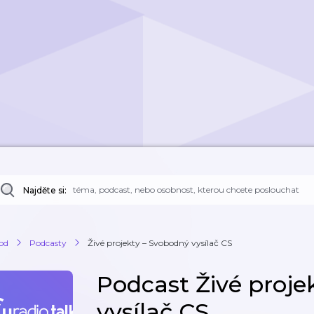
Najděte si:
od
Podcasty
Živé projekty – Svobodný vysílač CS
Podcast Živé proje
vysílač CS