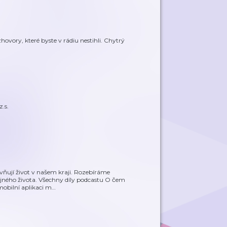
ovory, které byste v rádiu nestihli. Chytrý
.s.
ivňují život v našem kraji. Rozebíráme
jného života. Všechny díly podcastu O čem
obilní aplikaci m
…