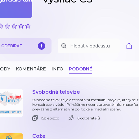
ODEBÍRAT
ZODY
KOMENTÁŘE
INFO
PODOBNÉ
Svobodná televize
Svobodná televize je alternativní mediální projekt, který se
konspirace a vědu. Přinášíme necenzurované informace f
převážně z alternativní politické a mediální scény.
158 epizod
6 odběratelů
Cože