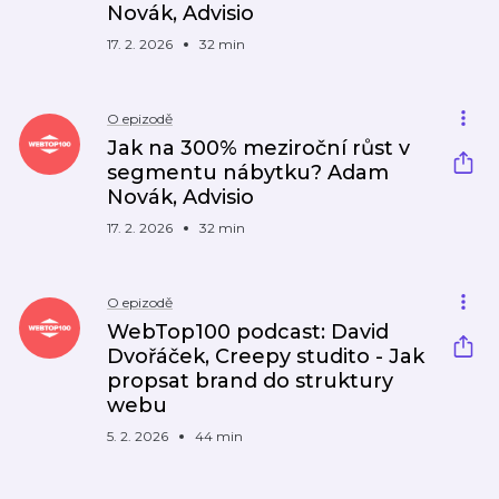
Novák, Advisio
17. 2. 2026
32 min
O epizodě
Jak na 300% meziroční růst v
segmentu nábytku? Adam
Novák, Advisio
17. 2. 2026
32 min
O epizodě
WebTop100 podcast: David
Dvořáček, Creepy studito - Jak
propsat brand do struktury
webu
5. 2. 2026
44 min