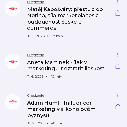
O epizodě
Matěj Kapošváry: přestup do
Notina, síla marketplaces a
budoucnost české e-
commerce
18. 6. 2026
37 min
O epizodě
Aneta Martinek - Jak v
marketingu neztratit lidskost
11. 6. 2026
42 min
O epizodě
Adam Huml - Influencer
marketing v alkoholovém
byznysu
18. 5. 2026
48 min