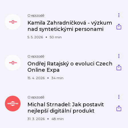
O epizodě
Kamila Zahradníčková - výzkum
nad syntetickými personami
5. 5. 2026
50 min
O epizodě
Ondřej Ratajský o evoluci Czech
Online Expa
15. 4. 2026
34 min
O epizodě
Michal Strnadel: Jak postavit
nejlepší digitální produkt
31. 3. 2026
48 min