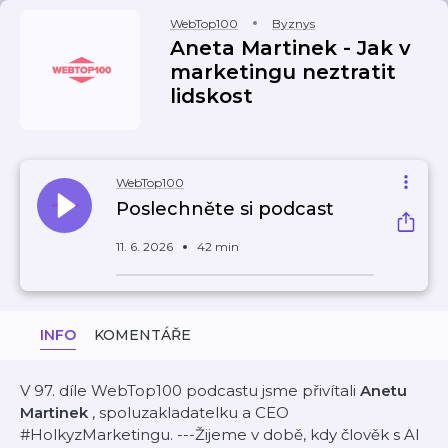
WebTop100
Byznys
Aneta Martinek - Jak v
marketingu neztratit
lidskost
WebTop100
Poslechněte si podcast
11. 6. 2026
42 min
INFO
KOMENTÁŘE
V 97. díle WebTop100 podcastu jsme přivítali
Anetu
Martinek
, spoluzakladatelku a CEO
#HolkyzMarketingu. ---Žijeme v době, kdy člověk s AI