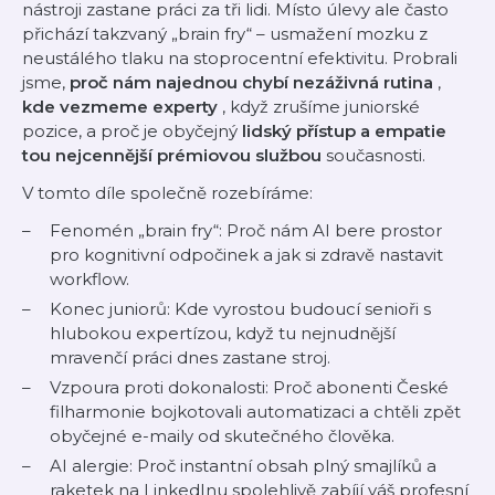
nástroji zastane práci za tři lidi. Místo úlevy ale často
přichází takzvaný „brain fry“ – usmažení mozku z
neustálého tlaku na stoprocentní efektivitu. Probrali
jsme,
proč nám najednou chybí nezáživná rutina
,
kde vezmeme experty
, když zrušíme juniorské
pozice, a proč je obyčejný
lidský přístup a empatie
tou nejcennější prémiovou službou
současnosti.
V tomto díle společně rozebíráme:
Fenomén „brain fry“: Proč nám AI bere prostor
pro kognitivní odpočinek a jak si zdravě nastavit
workflow.
Konec juniorů: Kde vyrostou budoucí senioři s
hlubokou expertízou, když tu nejnudnější
mravenčí práci dnes zastane stroj.
Vzpoura proti dokonalosti: Proč abonenti České
filharmonie bojkotovali automatizaci a chtěli zpět
obyčejné e-maily od skutečného člověka.
AI alergie: Proč instantní obsah plný smajlíků a
raketek na LinkedInu spolehlivě zabíjí váš profesní