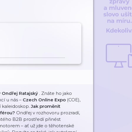
y
Ondřej Ratajský
. Znáte ho jako
cí u nás –
Czech Online Expo
(COE),
ní kaleidoskop.
Jak proměnit
sférou?
Ondřej v rozhovoru prozradí,
pjatého B2B prostředí přinést
 motorem – ať už jde o těhotenské