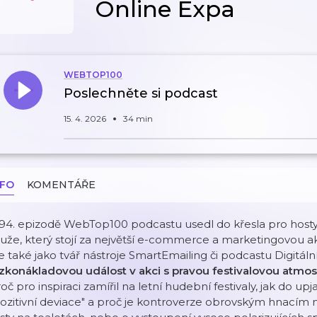
Online Expa
WEBTOP100
Poslechněte si podcast
15. 4. 2026
34 min
NFO
KOMENTÁŘE
 94. epizodě WebTop100 podcastu usedl do křesla pro host
že, který stojí za největší e-commerce a marketingovou ak
e také jako tvář nástroje SmartEmailing či podcastu Digitál
ízkonákladovou událost v akci s pravou festivalovou atmo
oč pro inspiraci zamířil na letní hudební festivaly, jak do u
ozitivní deviace" a proč je kontroverze obrovským hnacím