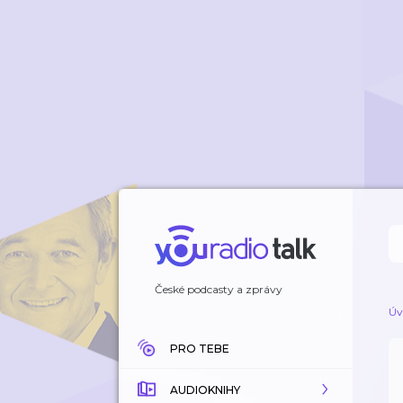
České podcasty a zprávy
Úv
PRO TEBE
AUDIOKNIHY