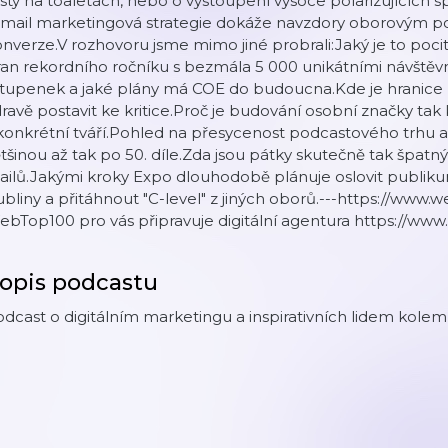
sty na toaletách, nebo o vystoupení vysoce polarizujících sp
-mail marketingová strategie dokáže navzdory oborovým po
nverze.V rozhovoru jsme mimo jiné probrali:Jaký je to pocit
an rekordního ročníku s bezmála 5 000 unikátními návštěv
stupenek a jaké plány má COE do budoucna.Kde je hranice
ravě postavit ke kritice.Proč je budování osobní značky tak k
konkrétní tváří.Pohled na přesycenost podcastového trhu a fa
tšinou až tak po 50. díle.Zda jsou pátky skutečně tak špat
ailů.Jakými kroky Expo dlouhodobě plánuje oslovit publi
bliny a přitáhnout "C-level" z jiných oborů.---https://www
bTop100 pro vás připravuje digitální agentura https://www
opis podcastu
dcast o digitálním marketingu a inspirativních lidem kolem 