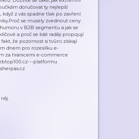
íkrů. Dozvíte se také, jak extrémní
učkám doručovat ty nejlepší
, když z vás spadne tlak po zavření
níky.Proč se musely zvednout ceny
 humoru v B2B segmentu a jak se
líčové a proč se lidé raději propojují
kt, že pozornost si tvůrci získají
ným dnem pro rozesílku e-
kum za hranicemi e-commerce
.webtop100.cz---platformu
.sherpas.cz
něj.