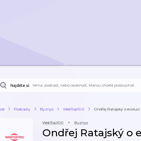
Najděte si:
od
Podcasty
Byznys
WebTop100
Ondřej Ratajský o evoluc
WebTop100
Byznys
Ondřej Ratajský o 