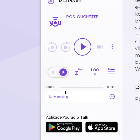
te
MŮJ PROFIL
e
ko
POSLOUCHEJTE
br
v
zd
s 
vě
m
bu
We
1.00
×
P
00:00
00:00
Komentuj
Po
Aplikace Youradio Talk