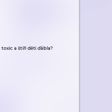
oxic a štíři děti ďábla?