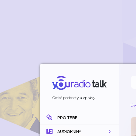
České podcasty a zprávy
Úv
PRO TEBE
AUDIOKNIHY