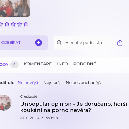
ODEBÍRAT
KOMENTÁŘE
INFO
PODOBNÉ
ZODY
4
dit dle:
Nejnovější
Nejstarší
Nejposlouchanější
O epizodě
Unpopular opinion - Je doručeno, horší 
koukání na porno nevěra?
23. 11. 2020
54 min