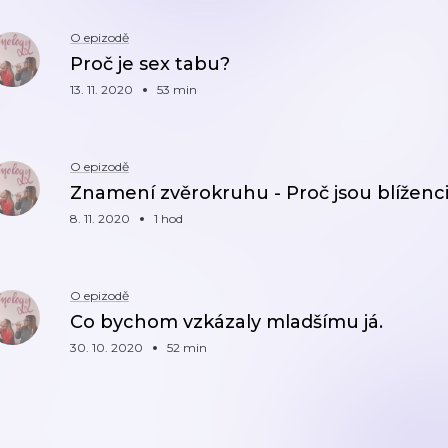
O epizodě
Proč je sex tabu?
13. 11. 2020
53 min
O epizodě
Znamení zvěrokruhu - Proč jsou blíženci t
8. 11. 2020
1 hod
O epizodě
Co bychom vzkázaly mladšímu já.
30. 10. 2020
52 min