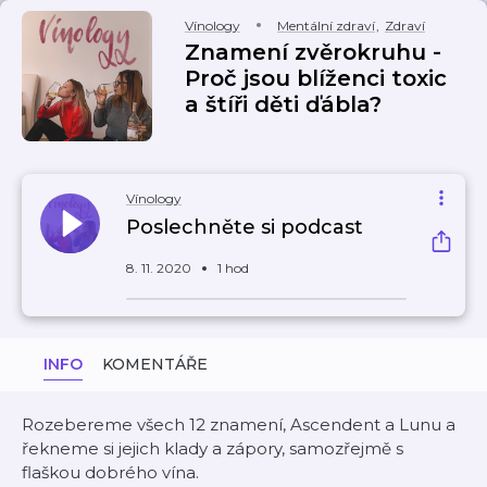
Vínology
Mentální zdraví
,
Zdraví
Znamení zvěrokruhu -
Proč jsou blíženci toxic
a štíři děti ďábla?
Vínology
Poslechněte si podcast
8. 11. 2020
1 hod
INFO
KOMENTÁŘE
Rozebereme všech 12 znamení, Ascendent a Lunu a
řekneme si jejich klady a zápory, samozřejmě s
flaškou dobrého vína.