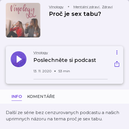
Vínology
Mentální zdraví
,
Zdraví
Proč je sex tabu?
Vínology
Poslechněte si podcast
13. 11. 2020
53 min
INFO
KOMENTÁŘE
Další ze série bez cenzurovanych podcastu a našich
uprimnych názoru na tema proč je sex tabu.