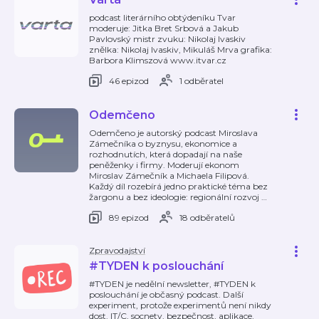
podcast literárního obtýdeníku Tvar
moderuje: Jitka Bret Srbová a Jakub
Pavlovský mistr zvuku: Nikolaj Ivaskiv
znělka: Nikolaj Ivaskiv, Mikuláš Mrva grafika:
Barbora Klimszová www.itvar.cz
46 epizod
1 odběratel
Odemčeno
Odemčeno je autorský podcast Miroslava
Zámečníka o byznysu, ekonomice a
rozhodnutích, která dopadají na naše
peněženky i firmy. Moderují ekonom
Miroslav Zámečník a Michaela Filipová.
Každý díl rozebírá jedno praktické téma bez
žargonu a bez ideologie: regionální rozvoj
…
89 epizod
18 odběratelů
Zpravodajství
#TYDEN k poslouchání
#TYDEN je nedělní newsletter, #TYDEN k
poslouchání je občasný podcast. Další
experiment, protože experimentů není nikdy
dost. IT/C, socnety, bezpečnost, aplikace,