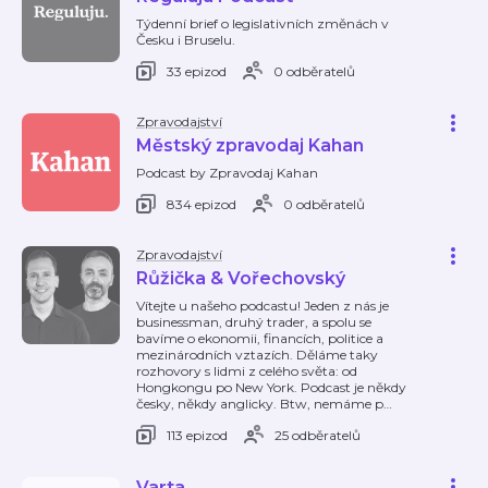
Týdenní brief o legislativních změnách v
Česku i Bruselu.
33 epizod
0 odběratelů
Zpravodajství
Městský zpravodaj Kahan
Podcast by Zpravodaj Kahan
834 epizod
0 odběratelů
Zpravodajství
Růžička & Vořechovský
Vítejte u našeho podcastu! Jeden z nás je
businessman, druhý trader, a spolu se
bavíme o ekonomii, financích, politice a
mezinárodních vztazích. Děláme taky
rozhovory s lidmi z celého světa: od
Hongkongu po New York. Podcast je někdy
česky, někdy anglicky. Btw, nemáme p
…
113 epizod
25 odběratelů
Varta