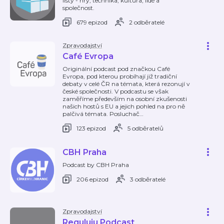
listy - hry, technika, kultura, lidé a
společnost.
679 epizod
2 odběratelé
Zpravodajství
Café Evropa
Originální podcast pod značkou Café
Evropa, pod kterou probíhají již tradiční
debaty v celé ČR na témata, která rezonují v
české společnosti. V podcastu se však
zaměříme především na osobní zkušenosti
našich hostů s EU a jejich pohled na pro ně
palčivá témata. Posluchač
…
123 epizod
5 odběratelů
CBH Praha
Podcast by CBH Praha
206 epizod
3 odběratelé
Zpravodajství
Reguluju Podcast