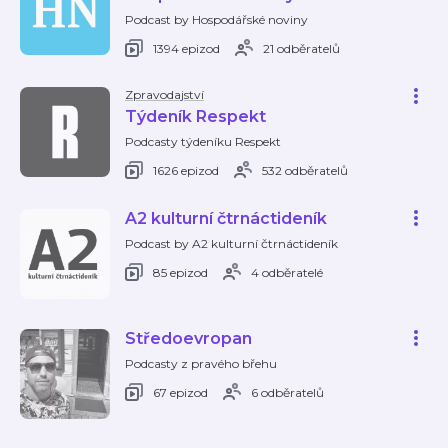
Podcast by Hospodářské noviny
1394 epizod
21 odběratelů
Zpravodajství
Týdeník Respekt
Podcasty týdeníku Respekt
1626 epizod
532 odběratelů
A2 kulturní čtrnáctideník
Podcast by A2 kulturní čtrnáctideník
85 epizod
4 odběratelé
Středoevropan
Podcasty z pravého břehu
67 epizod
6 odběratelů