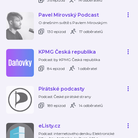
315 epizod
14 odběratelů
Pavel Mirovský Podcast
O dnešním světě s Pavlem Mirovským
130 epizod
17 odběratelů
KPMG Česká republika
Podcast by KPMG Česká republika
84 epizod
1 odběratel
Pirátské podcasty
Podcast České pirátské strany
189 epizod
14 odběratelů
eListy.cz
Podcast internetového deníku Elektronické