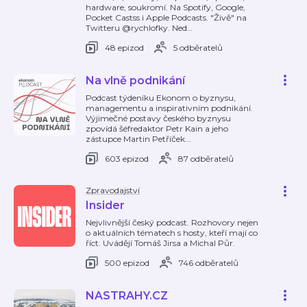
hardware, soukromí. Na Spotify, Google,
Pocket Castss i Apple Podcasts. "Živě" na
Twitteru @rychlofky. Ned
…
48 epizod
5 odběratelů
Na vlně podnikání
Podcast týdeníku Ekonom o byznysu,
managementu a inspirativním podnikání.
Výjimečné postavy českého byznysu
zpovídá šéfredaktor Petr Kain a jeho
zástupce Martin Petříček...
603 epizod
87 odběratelů
Zpravodajství
Insider
Nejvlivnější český podcast. Rozhovory nejen
o aktuálních tématech s hosty, kteří mají co
říct. Uvádějí Tomáš Jirsa a Michal Půr.
500 epizod
746 odběratelů
NASTRAHY.CZ