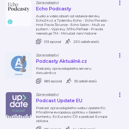
Zpravodajství
Echo Podcasty
Audio a video obsah od redakce deníku
Echo24.cz a Týdeníku Echo. • Echo Porada •
Hrot Pavla Štrunce • Echo Salon • Muži za
pultem • Výpravy Jiřího Peňáse • Pravda
neexistuje TM • Minulost není historie
913 epizod
230 odběratelů
Zpravodajství
Podcasty Aktuálně.cz
Podcasty zpravodajského serveru
Aktuálně.cz
685 epizod
55 odběratelů
Zpravodajství
Podcast Update EU
Podcast zpravodajského webu Update EU.
Přinášíme evropskou politiku v českém
kontextu. Ex Euractiv ČR a podcast Evropa
zblízka.