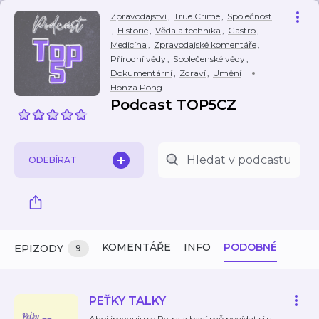
Zpravodajství
,
True Crime
,
Společnost
,
Historie
,
Věda a technika
,
Gastro
,
Medicína
,
Zpravodajské komentáře
,
Přírodní vědy
,
Společenské vědy
,
Dokumentární
,
Zdraví
,
Umění
Honza Pong
Podcast TOP5CZ
ODEBÍRAT
KOMENTÁŘE
INFO
PODOBNÉ
EPIZODY
9
PEŤKY TALKY
Ahoj jmenuju se Petra a baví mě povídat si s