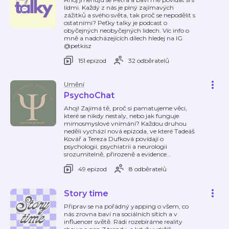
lidmi. Každý z nás je plný zajímavých
zážitků a svého světa, tak proč se nepodělit s
ostatními? Peťky talky je podcast o
obyčejných neobyčejných lidech. Víc info o
mně a nadcházejících dílech hledej na IG
@petkisz
151 epizod
32 odběratelů
Umění
PsychoChat
Ahoj! Zajímá tě, proč si pamatujeme věci,
které se nikdy nestaly, nebo jak funguje
mimosmyslové vnímání? Každou druhou
neděli vychází nová epizoda, ve které Tadeáš
Kovář a Tereza Dufková povídají o
psychologii, psychiatrii a neurologii
srozumitelně, přirozeně a evidence
…
49 epizod
8 odběratelů
Story time
Připrav se na pořádný yapping o všem, co
nás zrovna baví na sociálních sítích a v
influencer světě. Rádi rozebíráme reality