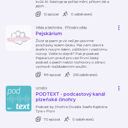
kvůli AI. Nástroje se pořád mění, přitom lidi a
jejich
…
12 epizod
0 odběratelů
Věda a technika
,
Přírodní vědy
Pejskárium
Život se psem je víc než jen povinné
procházky kolem bloku. Pes nám otevírá
dveře k novým lidem, zážitkům i vlastnímu
rozvoji. Vidíte to stejně? Pak je podcast
Pejskárium právě pro vás! První český
podcast o psech nabízí rozhovory o zdraví,
výchově i každodenním soužití
…
199 epizod
235 odběratelů
Umění
PODTEXT - podcastový kanál
plzeňské činohry
Podcast by činohra Divadla Josefa Kajetána
Tyla v Plzni
70 epizod
0 odběratelů