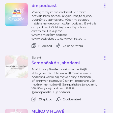
dm podcast
Poznejte zajímavé osobnosti v našem
pravidelném pořadu a vychutnejte si jeho
uvolněnou atmosféru. Všechny epizody
najdete na webu dm.cz/dmpodcast. Baví vás
dm podcast? Odebírejte a sdílejte ho s
ostatními. Děkujeme.
www.dm.cz/dmpodcast
www.activebeauty.cz www.instagr
…
81 epizod
23 odběratelů
Zdraví
Šampaňské s jahodami
Snažím se přinášet nové, rozmanitější
vhledy na různá témata. 🤩 Také si zvu do
podcastu velmi zajímavé hosty a formou
příjemných rozhovorů s nimi probírám vše
možné i nemožné 😁 Šampaňské s jahodami,
Váš lifestylový podcast. 🥂🍓🫦
@sampanske_s_jahodami
53 epizod
2 odběratelé
MLÍKO V HLAVĚ