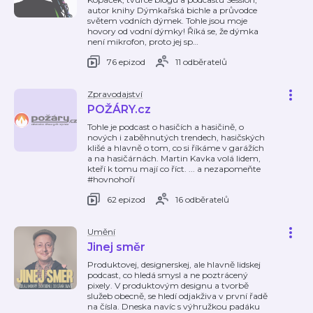
autor knihy Dýmkařská bichle a průvodce
světem vodních dýmek. Tohle jsou moje
hovory od vodní dýmky! Říká se, že dýmka
není mikrofon, proto jej sp
…
76 epizod
11 odběratelů
Zpravodajství
POŽÁRY.cz
Tohle je podcast o hasičích a hasičině, o
nových i zaběhnutých trendech, hasičských
klišé a hlavně o tom, co si říkáme v garážích
a na hasičárnách. Martin Kavka volá lidem,
kteří k tomu mají co říct. ... a nezapomeňte
#hovnohoří
62 epizod
16 odběratelů
Umění
Jinej směr
Produktovej, designerskej, ale hlavně lidskej
podcast, co hledá smysl a ne poztrácený
pixely. V produktovým designu a tvorbě
služeb obecně, se hledí odjakživa v první řadě
na čísla. Dneska navíc s výhružkou padáku