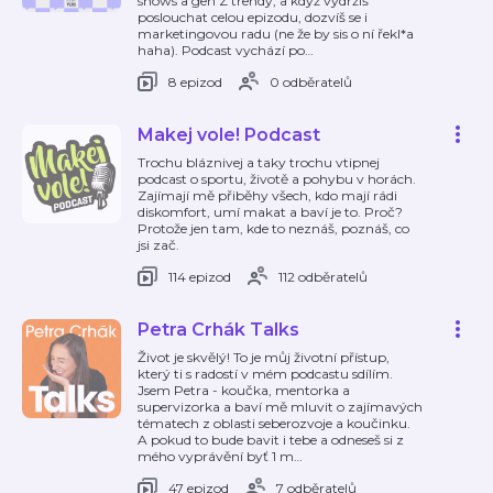
shows a gen Z trendy, a když vydržíš
poslouchat celou epizodu, dozvíš se i
marketingovou radu (ne že by sis o ní řekl*a
haha). Podcast vychází po
…
8 epizod
0 odběratelů
Makej vole! Podcast
Trochu bláznivej a taky trochu vtipnej
podcast o sportu, životě a pohybu v horách.
Zajímají mě přiběhy všech, kdo mají rádi
diskomfort, umí makat a baví je to. Proč?
Protože jen tam, kde to neznáš, poznáš, co
jsi zač.
114 epizod
112 odběratelů
Petra Crhák Talks
Život je skvělý! To je můj životní přístup,
který ti s radostí v mém podcastu sdílím.
Jsem Petra - koučka, mentorka a
supervizorka a baví mě mluvit o zajímavých
tématech z oblasti seberozvoje a koučinku.
A pokud to bude bavit i tebe a odneseš si z
mého vyprávění byť 1 m
…
47 epizod
7 odběratelů