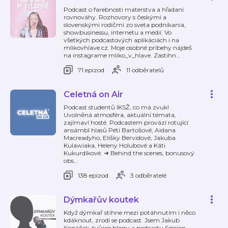
Podcast o farebnosti materstva a hľadaní
rovnováhy. Rozhovory s českými a
slovenskými rodičmi zo sveta podnikania,
showbusinessu, internetu a médií. Vo
všetkých podcastových aplikáciách i na
mlikovhlave.cz. Moje osobné príbehy nájdeš
na instagrame mliko_v_hlave. Zastihn
…
71 epizod
11 odběratelů
Celetná on Air
Podcast studentů IKSŽ, co má zvuk!
Uvolněná atmosféra, aktuální témata,
zajímaví hosté. Podcastem provází rotující
ansámbl hlasů Péti Bartošové, Aidana
Macreadyho, Elišky Bervidové, Jakuba
Kulawiaka, Heleny Holubové a Káti
Kukurdíkové. ➜ Behind the scenes, bonusový
obs
…
138 epizod
3 odběratelé
Dýmkařův koutek
Když dýmkař stihne mezi potáhnutím i něco
kdáknout, zrodí se podcast. Jsem Jakub
Kopáček, tvůrce blogu a podcastu Session,