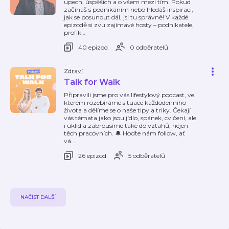
upech, úspěších a o všem mezi tím. Pokud
začínáš s podnikáním nebo hledáš inspiraci,
jak se posunout dál, jsi tu správně! V každé
epizodě si zvu zajímavé hosty – podnikatele,
profík
…
40 epizod
0 odběratelů
Zdraví
Talk for Walk
Připravili jsme pro vás lifestylový podcast, ve
kterém rozebíráme situace každodenního
života a dělíme se o naše tipy a triky. Čekají
vás témata jako jsou jídlo, spánek, cvičení, ale
i úklid a zabrousíme také do vztahů, nejen
těch pracovních. 🔔 Hoďte nám follow, ať
vá
…
26 epizod
5 odběratelů
NAČÍST DALŠÍ