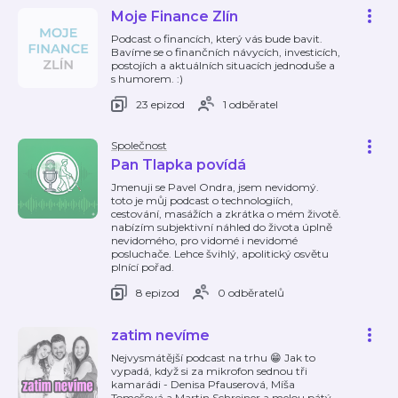
Moje Finance Zlín
Podcast o financích, který vás bude bavit.
Bavíme se o finančních návycích, investicích,
postojích a aktuálních situacích jednoduše a
s humorem. :)
23 epizod
1 odběratel
Společnost
Pan Tlapka povídá
Jmenuji se Pavel Ondra, jsem nevidomý.
toto je můj podcast o technologiích,
cestování, masážích a zkrátka o mém životě.
nabízím subjektivní náhled do života úplně
nevidomého, pro vidomé i nevidomé
posluchače. Lehce švihlý, apolitický osvětu
plnící pořad.
8 epizod
0 odběratelů
zatim nevíme
Nejvysmátější podcast na trhu 😁 Jak to
vypadá, když si za mikrofon sednou tři
kamarádi - Denisa Pfauserová, Míša
Tomešová a Martin Schreiner a melou pátý