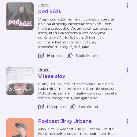
Zdraví
pod kůží.
Vítej v pod kůží., jediném podcastu, který se
dívá na atopický ekzém komplexně – bez
filtrů a předsudků. Autentické rozhovory s
lidmi, kteří s ekzémem a vzhledovými
odlišnostmi žijí každý den. O tom, jak
ovlivňuje běžné činnosti, vztahy,
sebevědomí i sny. Zjistíš, jaké
…
16 epizod
3 odběratelé
Umění
V lese slov
Knihy jsou nejlepší přítel člověka. Já o nich
ráda mluvím, a proto vznikl tenhle podcast.
Pokud vás zajímají i nějaký obrázky, najdete
mě na instagramu jako @les.slov
140 epizod
1 odběratel
Podcast Jirky Urbana
Ahoj, vítej v Podcastu Jirky Urbana – místě,
kde si na rovinu povídáme o podnikání, fuck-