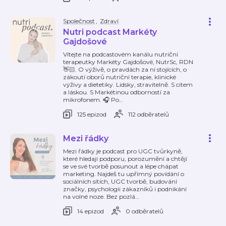
Společnost
,
Zdraví
Nutri podcast Markéty
Gajdošové
Vítejte na podcastovém kanálu nutriční
terapeutky Markéty Gajdošové, NutrSc, RDN
👋🏻. O výživě, o pravdách za ní stojících, o
zákoutí oborů nutriční terapie, klinické
výživy a dietetiky. Lidsky, stravitelně. S citem
a láskou. S Markétinou odborností za
mikrofonem. 🎧 Po
…
125 epizod
112 odběratelů
Mezi řádky
Mezi řádky je podcast pro UGC tvůrkyně,
které hledají podporu, porozumění a chtějí
se ve své tvorbě posunout a lépe chápat
marketing. Najdeš tu upřímný povídání o
sociálních sítích, UGC tvorbě, budování
značky, psychologii zákazníků i podnikání
na volné noze. Bez pozlá
…
14 epizod
0 odběratelů