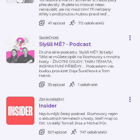
přes devátý. Budete to milovat nebo
nenávidět, ale nic mezi tím! Tři neřízený
střely s prožíznutou hubou právě teď
…
47 epizod
70 odběratelů
Společnost
Slyšíš MĚ? - Podcast
Druhá série podcastu Slyšíš MĚ? Je tady!
Těšit se můžete opět na Rozhovory s mnoha
hosty - ŽIVOTNÍ OSUDY, TABU TÉMATA,
INSPIRATIVNÍ PŘÍBĚHY.... Podcastem vás
budou provázet Dája Šurečková a Tom
Hatrik.
35 epizod
1 odběratel
Zpravodajství
Insider
Nejvlivnější český podcast. Rozhovory nejen
o aktuálních tématech s hosty, kteří mají co
říct. Uvádějí Tomáš Jirsa a Michal Půr.
501 epizod
747 odběratelů