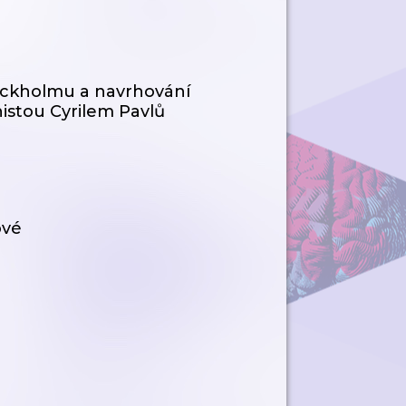
Stockholmu a navrhování
istou Cyrilem Pavlů
ové