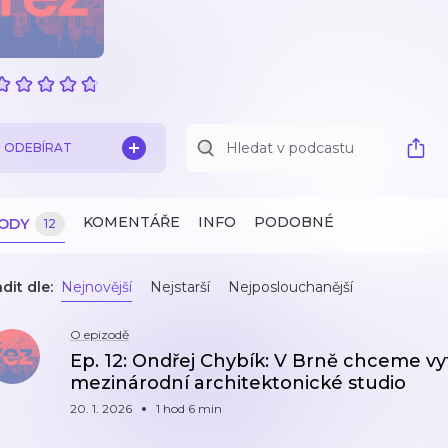
ODEBÍRAT
KOMENTÁŘE
INFO
PODOBNÉ
ZODY
12
dit dle:
Nejnovější
Nejstarší
Nejposlouchanější
O epizodě
Ep. 12: Ondřej Chybík: V Brně chceme vy
mezinárodní architektonické studio
20. 1. 2026
1 hod 6 min