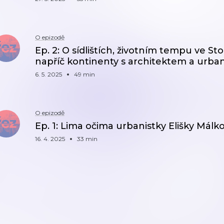
O epizodě
Ep. 2: O sídlištích, životním tempu ve 
napříč kontinenty s architektem a urban
6. 5. 2025
49 min
O epizodě
Ep. 1: Lima očima urbanistky Elišky Málk
16. 4. 2025
33 min