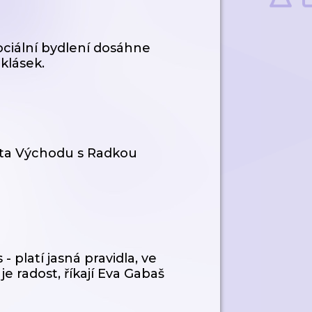
sociální bydlení dosáhne
oklásek.
ěsta Východu s Radkou
 platí jasná pravidla, ve
je radost, říkají Eva Gabaš