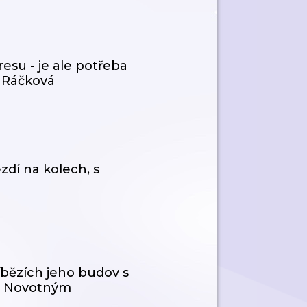
resu - je ale potřeba
e Ráčková
ezdí na kolech, s
íbězích jeho budov s
m Novotným