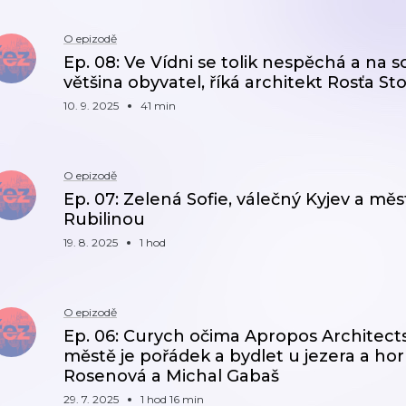
O epizodě
Ep. 08: Ve Vídni se tolik nespěchá a na 
většina obyvatel, říká architekt Rosťa St
10. 9. 2025
41 min
O epizodě
Ep. 07: Zelená Sofie, válečný Kyjev a m
Rubilinou
19. 8. 2025
1 hod
O epizodě
Ep. 06: Curych očima Apropos Architects -
městě je pořádek a bydlet u jezera a hor 
Rosenová a Michal Gabaš
29. 7. 2025
1 hod 16 min