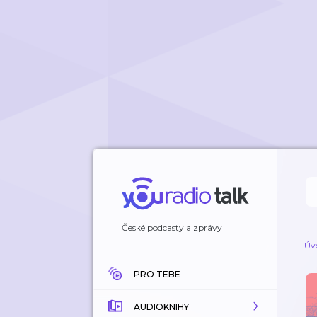
České podcasty a zprávy
Úv
PRO TEBE
AUDIOKNIHY