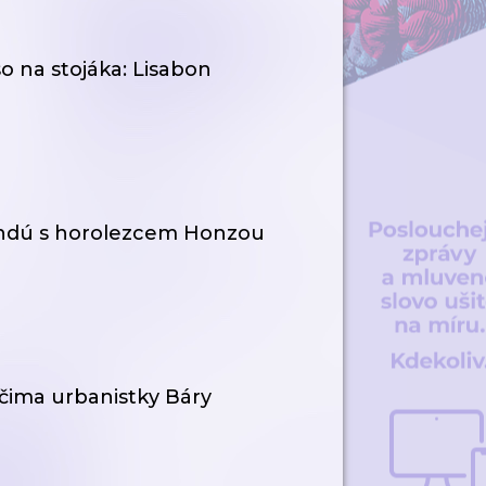
o na stojáka: Lisabon
mándú s horolezcem Honzou
očima urbanistky Báry