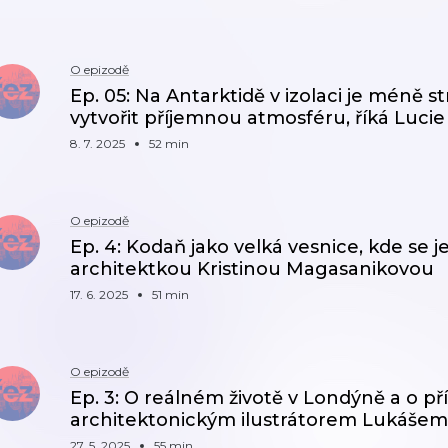
O epizodě
Ep. 05: Na Antarktidě v izolaci je méně st
vytvořit příjemnou atmosféru, říká Luci
8. 7. 2025
52 min
O epizodě
Ep. 4: Kodaň jako velká vesnice, kde se j
architektkou Kristinou Magasanikovou
17. 6. 2025
51 min
O epizodě
Ep. 3: O reálném životě v Londýně a o př
architektonickým ilustrátorem Lukáše
27. 5. 2025
55 min