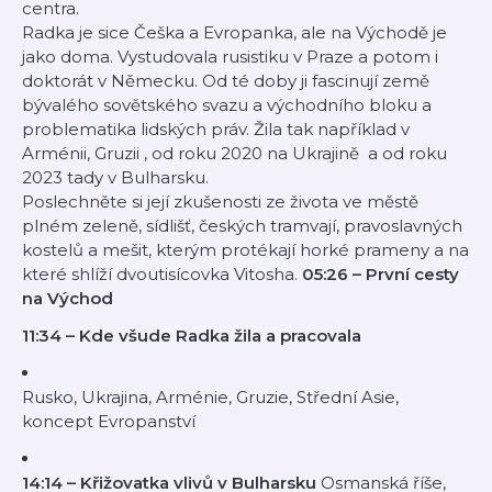
centra.
Radka je sice Češka a Evropanka, ale na Východě je
jako doma. Vystudovala rusistiku v Praze a potom i
doktorát v Německu. Od té doby ji fascinují země
bývalého sovětského svazu a východního bloku a
problematika lidských práv. Žila tak například v
Arménii, Gruzii , od roku 2020 na Ukrajině a od roku
2023 tady v Bulharsku.
Poslechněte si její zkušenosti ze života ve městě
plném zeleně, sídlišť, českých tramvají, pravoslavných
kostelů a mešit, kterým protékají horké prameny a na
které shlíží dvoutisícovka Vitosha.
05:26 – První cesty
na Východ
11:34 – Kde všude Radka žila a pracovala
Rusko, Ukrajina, Arménie, Gruzie, Střední Asie,
koncept Evropanství
14:14 – Křižovatka vlivů v Bulharsku
Osmanská říše,