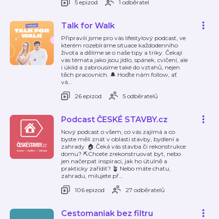
5 epizod
1 odběratel
Talk for Walk
Připravili jsme pro vás lifestylový podcast, ve
kterém rozebíráme situace každodenního
života a dělíme se o naše tipy a triky. Čekají
vás témata jako jsou jídlo, spánek, cvičení, ale
i úklid a zabrousíme také do vztahů, nejen
těch pracovních. 🔔 Hoďte nám follow, ať
vá
…
26 epizod
5 odběratelů
Podcast ČESKÉ STAVBY.cz
Nový podcast o všem, co vás zajímá a co
byste měli znát v oblasti stavby, bydlení a
zahrady. 🏠 Čeká vás stavba či rekonstrukce
domu? ⛏️Chcete zrekonstruovat byt, nebo
jen načerpat inspiraci, jak ho útulně a
prakticky zařídit? 🪴 Nebo máte chatu,
zahradu, milujete př
…
106 epizod
27 odběratelů
Cestomaniak bez filtru