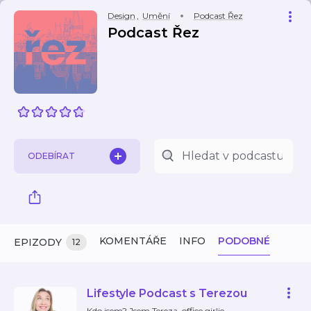
Design
,
Umění
Podcast Řez
Podcast Řez
ODEBÍRAT
KOMENTÁŘE
INFO
PODOBNÉ
EPIZODY
12
Lifestyle Podcast s Terezou
Kdo jsem? Jsem Tereza, office girlie,