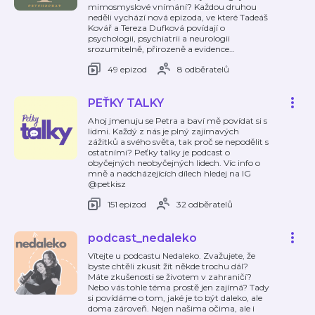
mimosmyslové vnímání? Každou druhou
neděli vychází nová epizoda, ve které Tadeáš
Kovář a Tereza Dufková povídají o
psychologii, psychiatrii a neurologii
srozumitelně, přirozeně a evidence
…
49 epizod
8 odběratelů
PEŤKY TALKY
Ahoj jmenuju se Petra a baví mě povídat si s
lidmi. Každý z nás je plný zajímavých
zážitků a svého světa, tak proč se nepodělit s
ostatními? Peťky talky je podcast o
obyčejných neobyčejných lidech. Víc info o
mně a nadcházejících dílech hledej na IG
@petkisz
151 epizod
32 odběratelů
podcast_nedaleko
Vítejte u podcastu Nedaleko. Zvažujete, že
byste chtěli zkusit žít někde trochu dál?
Máte zkušenosti se životem v zahraničí?
Nebo vás tohle téma prostě jen zajímá? Tady
si povídáme o tom, jaké je to být daleko, ale
doma zároveň. Nejen našima očima, ale i