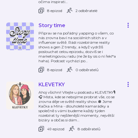
očima inspirati
…
8 epizod
2 odběratelé
Story time
Připrav se na pořádný yapping o všem, co
nás zrovna baví na sociálních sítích a v
influencer světě. Rádi rozebíráme reality
shows a gen Z trendy, a když vydržíš
poslouchat celou epizodu, dozvíš se i
marketingovou radu (ne že by sis o ní řekl*a
haha). Podcast vychází po
…
8 epizod
0 odběratelů
KLEVETKY
Ahoj všichni! Vítejte u podcastu KLEVETKY🎙️
🎧 Místa, kde se nebojíme probrat vše, co se
zrovna děje ve světě reality show.🪩 Jsme
Kačka a Mína - dlouholeté kamarádky a
společně s vámi budeme každý týden
rozebírat ty nejšílenější momenty, největší
bizáry a občas si dám
…
49 epizod
8 odběratelů