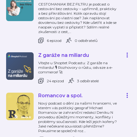
CESTOMANIAK BEZ FILTRU je podcast o
cestování bez cestovky – upřímně, prakticky
a bez přikrášlování. Kolik opravdu stojí
cestování po vlastní ose? Jak naplánovat
dovolenou bez cestovky? Kde ušetřit a kde se
naopak vyplatí si připlatit? Sdílím reálné
zkušenosti z cest,
…
6 epizod
0 odběratelů
Z garáže na miliardu
Vítejte u Shoptet Podcastu: Z garáže na
miliardu! 🎙️ Rozhovory o růstu, odvaze a e-
commerce! 🚀
24 epizod
3 odběratelé
Romancov a spol.
Nový podcast o dění za našimi hranicemi, ve
kterém vás politický geograf Michael
Romancov se zahraniční redakcí Deníku N
provedou důležitými momenty, konflikty i
problémy současnosti. Kde leží jejich kořeny?
Jaké nečekané souvislosti přehlížíme?
Pokusíme se společně roz
…