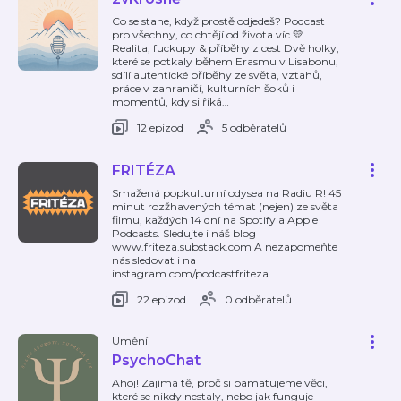
Co se stane, když prostě odjedeš? Podcast
pro všechny, co chtějí od života víc 💛
Realita, fuckupy & příběhy z cest Dvě holky,
které se potkaly během Erasmu v Lisabonu,
sdílí autentické příběhy ze světa, vztahů,
práce v zahraničí, kulturních šoků i
momentů, kdy si říká
…
12 epizod
5 odběratelů
FRITÉZA
Smažená popkulturní odysea na Radiu R! 45
minut rozžhavených témat (nejen) ze světa
filmu, každých 14 dní na Spotify a Apple
Podcasts. Sledujte i náš blog
www.friteza.substack.com A nezapomeňte
nás sledovat i na
instagram.com/podcastfriteza
22 epizod
0 odběratelů
Umění
PsychoChat
Ahoj! Zajímá tě, proč si pamatujeme věci,
které se nikdy nestaly, nebo jak funguje