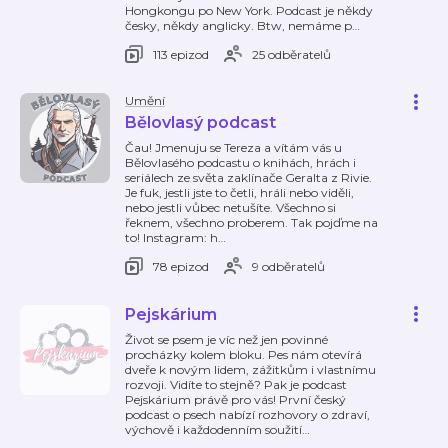
Hongkongu po New York. Podcast je někdy
česky, někdy anglicky. Btw, nemáme p
…
113 epizod
25 odběratelů
Umění
Bělovlasý podcast
Čau! Jmenuju se Tereza a vítám vás u
Bělovlasého podcastu o knihách, hrách i
seriálech ze světa zaklínače Geralta z Rivie.
Je fuk, jestli jste to četli, hráli nebo viděli,
nebo jestli vůbec netušíte. Všechno si
řeknem, všechno proberem. Tak pojďme na
to! Instagram: h
…
78 epizod
9 odběratelů
Pejskárium
Život se psem je víc než jen povinné
procházky kolem bloku. Pes nám otevírá
dveře k novým lidem, zážitkům i vlastnímu
rozvoji. Vidíte to stejně? Pak je podcast
Pejskárium právě pro vás! První český
podcast o psech nabízí rozhovory o zdraví,
výchově i každodenním soužití
…