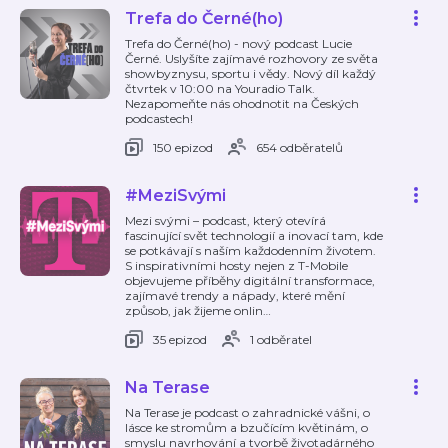
Trefa do Černé(ho)
Trefa do Černé(ho) - nový podcast Lucie
Černé. Uslyšíte zajímavé rozhovory ze světa
showbyznysu, sportu i vědy. Nový díl každý
čtvrtek v 10:00 na Youradio Talk.
Nezapomeňte nás ohodnotit na Českých
podcastech!
150 epizod
654 odběratelů
#MeziSvými
Mezi svými – podcast, který otevírá
fascinující svět technologií a inovací tam, kde
se potkávají s naším každodenním životem.
S inspirativními hosty nejen z T-Mobile
objevujeme příběhy digitální transformace,
zajímavé trendy a nápady, které mění
způsob, jak žijeme onlin
…
35 epizod
1 odběratel
Na Terase
Na Terase je podcast o zahradnické vášni, o
lásce ke stromům a bzučícím květinám, o
smyslu navrhování a tvorbě životadárného