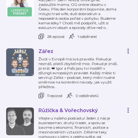
zasloužilá máma, OG online obsahu v
Česku. Přes den korporátní bojovnice, doma
milující trad wife, duší dobrodruh a
neposedná osoba pořád v pohybu. Budeme
kamarádky? Chceš mě podpořit, užít si
exkluzivní obsah a epizody dříve než o
…
28 epizod
1 odběratel
Zářez
Život v Evropě má svá pravidla. Pokud je
neznáš, platíš zbytečně moc. Pokud je znáš,
jsi král. 👑 Igor a Paľo jsou tví insiděři v
džungli evropských pravidel. Každý měsíc ti
servírují Zářez – podcast, který mění nudné
směrnice na konkrétní návody, jak využít
příležitos
…
11 epizod
0 odběratelů
Růžička & Vořechovský
Vítejte u našeho podcastu! Jeden z nás je
businessman, druhý trader, a spolu se
bavíme o ekonomii, financích, politice a
mezinárodních vztazích. Děláme taky
rozhovory s lidmi z celého světa: od