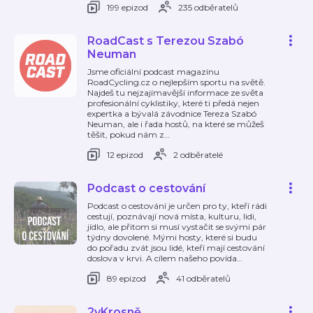
199 epizod
235 odběratelů
RoadCast s Terezou Szabó
Neuman
Jsme oficiální podcast magazínu
RoadCycling.cz o nejlepším sportu na světě.
Najdeš tu nejzajímavější informace ze světa
profesionální cyklistiky, které ti předá nejen
expertka a bývalá závodnice Tereza Szabó
Neuman, ale i řada hostů, na které se můžeš
těšit, pokud nám z
…
12 epizod
2 odběratelé
Podcast o cestování
Podcast o cestování je určen pro ty, kteří rádi
cestují, poznávají nová místa, kulturu, lidi,
jídlo, ale přitom si musí vystačit se svými pár
týdny dovolené. Mými hosty, které si budu
do pořadu zvát jsou lidé, kteří mají cestování
doslova v krvi. A cílem našeho povída
…
89 epizod
41 odběratelů
2vKrosně