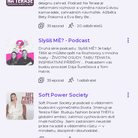
designu zahrad. Podcast Na Terase je
neformální rozhovor a výměna názorů dvou
kamarádek, zahradních návrhářek. Alžběta
Bety Pokorná a Eva Bery Be
…
35 epizod
20 odběratelů
Slyšíš MĚ? - Podcast
Druhá série podcastu Slyšíš MĚ? Je tady!
Těšit se můžete opět na Rozhovory s mnoha
hosty - ŽIVOTNÍ OSUDY, TABU TÉMATA,
INSPIRATIVNÍ PŘÍBĚHY.... Podcastem vás
budou provázet Dája Šurečková a Tom
Hatrik.
35 epizod
1 odběratel
Soft Power Society
Soft Power Society je podcast o vědomém
budování výjimečného života. Jmenuji se
Tereza Fišer. Buduju fashion brand THÉFI s
globální ambicí, zatímco vychovávám dvě
malé holčičky. Jsem zastáncem neustálé
práce na sobě a vědomého růstu — v
mindsetu, disciplíně i dlouhodobé
…