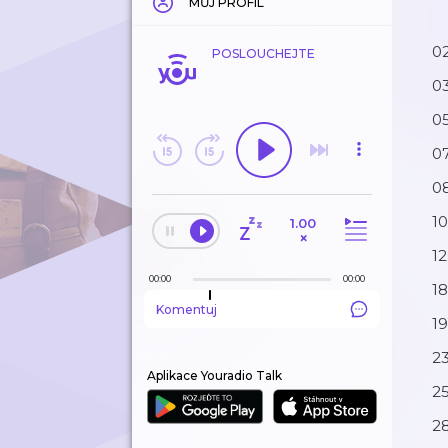
MŮJ PROFIL
02
POSLOUCHEJTE
03
0
07
08
10
1.00
×
1
00:00
00:00
18
Komentuj
1
23
Aplikace Youradio Talk
25
28