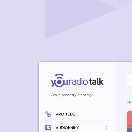
České podcasty a zprávy
Úv
PRO TEBE
AUDIOKNIHY