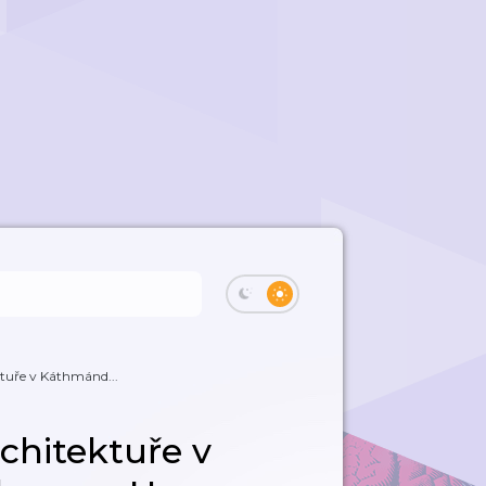
ktuře v Káthmánd...
rchitektuře v