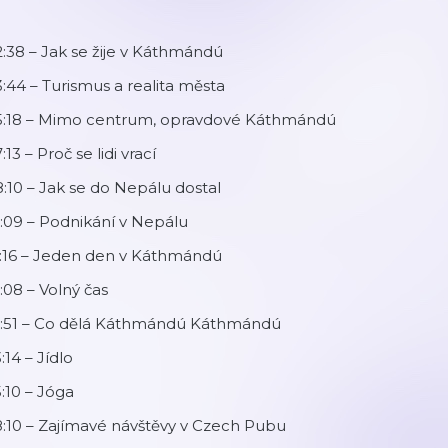
:38 – Jak se žije v Káthmándú
:44 – Turismus a realita města
5:18 – Mimo centrum, opravdové Káthmándú
:13 – Proč se lidi vrací
:10 – Jak se do Nepálu dostal
:09 – Podnikání v Nepálu
2:16 – Jeden den v Káthmándú
:08 – Volný čas
9:51 – Co dělá Káthmándú Káthmándú
:14 – Jídlo
:10 – Jóga
:10 – Zajímavé návštěvy v Czech Pubu