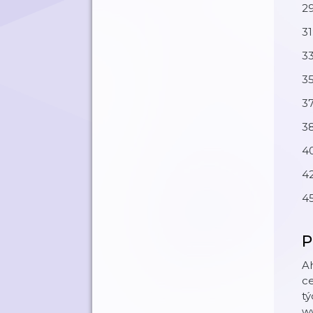
29
31
33
35
37
3
4
42
45
P
Ah
ce
tý
w