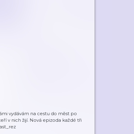
s vámi vydávám na cestu do měst po
í v nich žijí. Nová epizoda každé tři
ast_rez