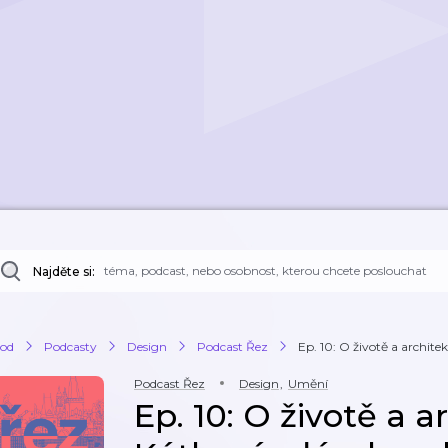
Najděte si:
od
Podcasty
Design
Podcast Řez
Ep. 10: O životě a archite
Podcast Řez
Design
,
Umění
Ep. 10: O životě a a