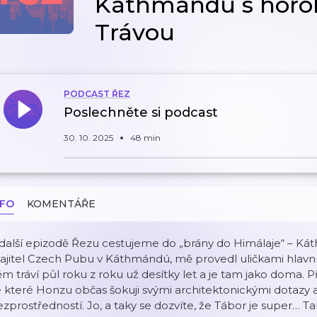
Káthmándú s horo
Trávou
PODCAST ŘEZ
Poslechněte si podcast
30. 10. 2025
48 min
NFO
KOMENTÁŘE
další epizodě Řezu cestujeme do „brány do Himálaje“ – Ká
ajitel Czech Pubu v Káthmándú, mě provedl uličkami hlavn
m tráví půl roku z roku už desítky let a je tam jako doma. 
 které Honzu občas šokuji svými architektonickými dotazy
zprostředností. Jo, a taky se dozvíte, že Tábor je super… Ta