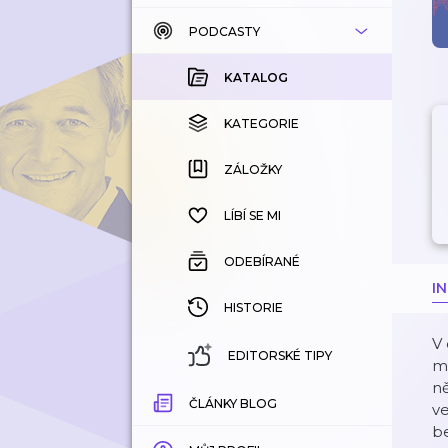
PODCASTY
KATALOG
KOUPENÉ
KATALOG
KATEGORIE
KATEGORIE
ZÁLOŽKY
ZÁLOŽKY
HISTORIE
LÍBÍ SE MI
ODEBÍRANÉ
I
HISTORIE
V 
EDITORSKÉ TIPY
m
ně
ČLÁNKY BLOG
ve
be