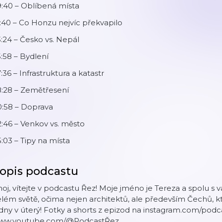
:40 – Oblíbená místa
:40 – Co Honzu nejvíc překvapilo
:24 – Česko vs. Nepál
:58 – Bydlení
:36 – Infrastruktura a katastr
8:28 – Zemětřesení
0:58 – Doprava
:46 – Venkov vs. město
:03 – Tipy na místa
opis podcastu
oj, vítejte v podcastu Řez! Moje jméno je Tereza a spolu 
lém světě, očima nejen architektů, ale především Čechů, kteř
dny v úterý! Fotky a shorts z epizod na instagram.com/podc
ww.youtube.com/@PodcastŘez