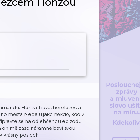
lezcem Honzou
thmándú. Honza Tráva, horolezec a
ího města Nepálu jako někdo, kdo v
Připravte se na odlehčenou epizodu,
 a on mě zase náramně baví svou
k krásný poslech!