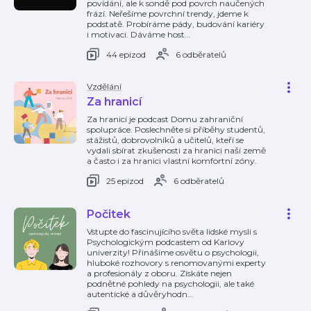
povídání, ale k sondě pod povrch naučených
frází. Neřešíme povrchní trendy, jdeme k
podstatě. Probíráme pády, budování kariéry
i motivaci. Dáváme host
…
44 epizod
6 odběratelů
Vzdělání
Za hranicí
Za hranicí je podcast Domu zahraniční
spolupráce. Poslechněte si příběhy studentů,
stážistů, dobrovolníků a učitelů, kteří se
vydali sbírat zkušenosti za hranici naší země
a často i za hranici vlastní komfortní zóny.
25 epizod
6 odběratelů
Počitek
Vstupte do fascinujícího světa lidské mysli s
Psychologickým podcastem od Karlovy
univerzity! Přinášíme osvětu o psychologii,
hluboké rozhovory s renomovanými experty
a profesionály z oboru. Získáte nejen
podnětné pohledy na psychologii, ale také
autentické a důvěryhodn
…