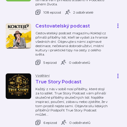
plném života.
108 epizod
2 odběratelé
Cestovatelský podcast
Cestovatelský podcast magazínu Koktejl.cz
přináší příběhy lidí, kteří se vydali za hranice
všedních dní. Objevujte s námi zajímavé
destinace, nečekaná dobrodružství, místní
kultury i praktické tipy na cesty z celého
světa.
5 epizod
0 odběratelů
Vzdělání
True Story Podcast
Každý z nás v sobě nosí příběhy, které stojí
za to sdílet. True Story Podcast vám přináší
skutečné příběhy skutečných lidí. Najděte
inspiraci, poučení, zábavu nebo zjistěte, že v
tom prostě nejste sami. Objevte sílu lidských
příběhů! Podpořit True Story Podcast
můžet
…
6 epizod
0 odběratelů