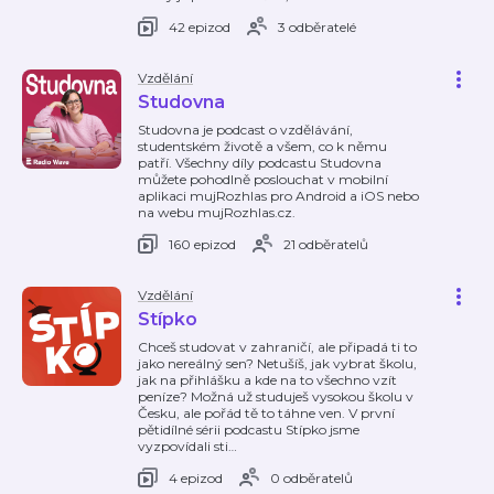
42 epizod
3 odběratelé
Vzdělání
Studovna
Studovna je podcast o vzdělávání,
studentském životě a všem, co k němu
patří. Všechny díly podcastu Studovna
můžete pohodlně poslouchat v mobilní
aplikaci mujRozhlas pro Android a iOS nebo
na webu mujRozhlas.cz.
160 epizod
21 odběratelů
Vzdělání
Stípko
Chceš studovat v zahraničí, ale připadá ti to
jako nereálný sen? Netušíš, jak vybrat školu,
jak na přihlášku a kde na to všechno vzít
peníze? Možná už studuješ vysokou školu v
Česku, ale pořád tě to táhne ven. V první
pětidílné sérii podcastu Stípko jsme
vyzpovídali sti
…
4 epizod
0 odběratelů