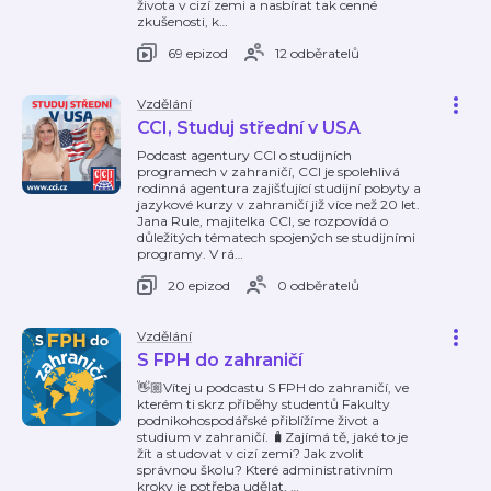
života v cizí zemi a nasbírat tak cenné
zkušenosti, k
…
69 epizod
12 odběratelů
Vzdělání
CCI, Studuj střední v USA
Podcast agentury CCI o studijních
programech v zahraničí, CCI je spolehlivá
rodinná agentura zajišťující studijní pobyty a
jazykové kurzy v zahraničí již více než 20 let.
Jana Rule, majitelka CCI, se rozpovídá o
důležitých tématech spojených se studijními
programy. V rá
…
20 epizod
0 odběratelů
Vzdělání
S FPH do zahraničí
👋🏼Vítej u podcastu S FPH do zahraničí, ve
kterém ti skrz příběhy studentů Fakulty
podnikohospodářské přiblížíme život a
studium v zahraničí. 🧳Zajímá tě, jaké to je
žít a studovat v cizí zemi? Jak zvolit
správnou školu? Které administrativním
kroky je potřeba udělat,
…