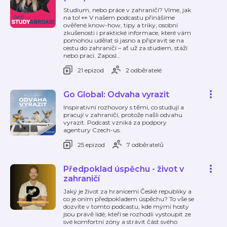
Studium, nebo práce v zahraničí? Víme, jak
na to! 👀 V našem podcastu přinášíme
ověřené know-how, tipy a triky, osobní
zkušenosti i praktické informace, které vám
pomohou udělat si jasno a připravit se na
cestu do zahraničí – ať už za studiem, stáží
nebo prací. Zaposl
…
21 epizod
2 odběratelé
Go Global: Odvaha vyrazit
Inspirativní rozhovory s těmi, co studují a
pracují v zahraničí, protože našli odvahu
vyrazit. Podcast vzniká za podpory
agentury Czech-us.
25 epizod
7 odběratelů
Předpoklad úspěchu - život v
zahraničí
Jaký je život za hranicemi České republiky a
co je oním předpokladem úspěchu? To vše se
dozvíte v tomto podcastu, kde mými hosty
jsou právě lidé, kteří se rozhodli vystoupit ze
své komfortní zóny a strávit část svého