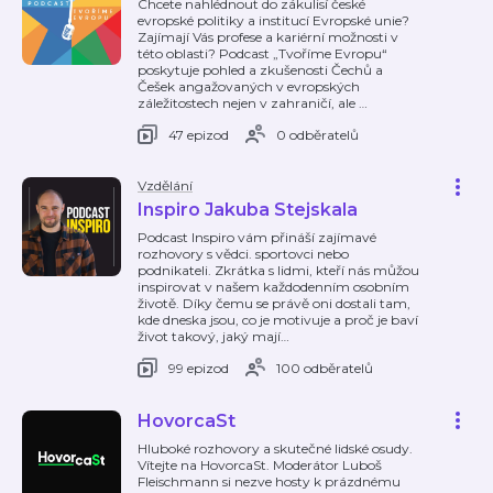
Chcete nahlédnout do zákulisí české
evropské politiky a institucí Evropské unie?
Zajímají Vás profese a kariérní možnosti v
této oblasti? Podcast „Tvoříme Evropu“
poskytuje pohled a zkušenosti Čechů a
Češek angažovaných v evropských
záležitostech nejen v zahraničí, ale
…
47 epizod
0 odběratelů
Vzdělání
Inspiro Jakuba Stejskala
Podcast Inspiro vám přináší zajímavé
rozhovory s vědci. sportovci nebo
podnikateli. Zkrátka s lidmi, kteří nás můžou
inspirovat v našem každodenním osobním
životě. Díky čemu se právě oni dostali tam,
kde dneska jsou, co je motivuje a proč je baví
život takový, jaký mají
…
99 epizod
100 odběratelů
HovorcaSt
Hluboké rozhovory a skutečné lidské osudy.
Vítejte na HovorcaSt. Moderátor Luboš
Fleischmann si nezve hosty k prázdnému