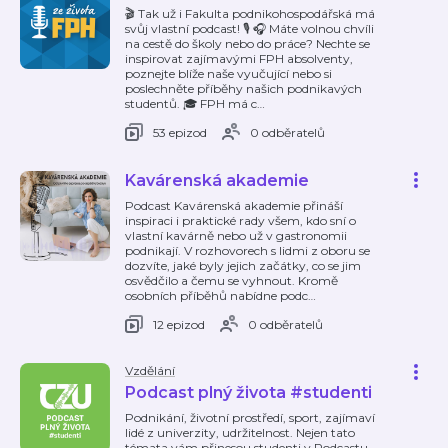
🎬 Tak už i Fakulta podnikohospodářská má
svůj vlastní podcast! 🎙 🎧 Máte volnou chvíli
na cestě do školy nebo do práce? Nechte se
inspirovat zajímavými FPH absolventy,
poznejte blíže naše vyučující nebo si
poslechněte příběhy našich podnikavých
studentů. 🎓 FPH má c
…
53 epizod
0 odběratelů
Kavárenská akademie
Podcast Kavárenská akademie přináší
inspiraci i praktické rady všem, kdo sní o
vlastní kavárně nebo už v gastronomii
podnikají. V rozhovorech s lidmi z oboru se
dozvíte, jaké byly jejich začátky, co se jim
osvědčilo a čemu se vyhnout. Kromě
osobních příběhů nabídne podc
…
12 epizod
0 odběratelů
Vzdělání
Podcast plný života #studenti
Podnikání, životní prostředí, sport, zajímaví
lidé z univerzity, udržitelnost. Nejen tato
témata vám přinesou studenti v Podcastu