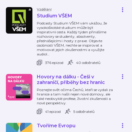
Vzdělání
Studium VŠEM
Podcasty Studium VŠEM vám ukážou, že
vysokoškolské studium může být
inspirativní cesta. Každý týden přinášíme
rozhovory se studenty, absolventy,
přednášejícími i hosty z praxe. Objevte
osobnosti VŠEM, nechte se inspirovat a
motivovat jejich zkušenostmi a využijte
audiol
…
376 epizod
40 odběratelů
Hovory na dálku - Češi v
zahraničí, příběhy bez hranic
Poznejte svět očima Čechů, kteří se vydali za
hranice a tam našli nejen nové domovy, ale
také neobvyklé profese, životní zkušenosti a
nové perspektivy.
41 epizod
5 odběratelů
Tvoříme Evropu