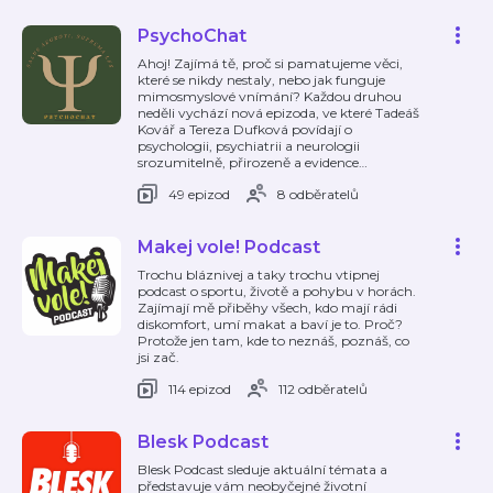
PsychoChat
Ahoj! Zajímá tě, proč si pamatujeme věci,
které se nikdy nestaly, nebo jak funguje
mimosmyslové vnímání? Každou druhou
neděli vychází nová epizoda, ve které Tadeáš
Kovář a Tereza Dufková povídají o
psychologii, psychiatrii a neurologii
srozumitelně, přirozeně a evidence
…
49 epizod
8 odběratelů
Makej vole! Podcast
Trochu bláznivej a taky trochu vtipnej
podcast o sportu, životě a pohybu v horách.
Zajímají mě přiběhy všech, kdo mají rádi
diskomfort, umí makat a baví je to. Proč?
Protože jen tam, kde to neznáš, poznáš, co
jsi zač.
114 epizod
112 odběratelů
Blesk Podcast
Blesk Podcast sleduje aktuální témata a
představuje vám neobyčejné životní