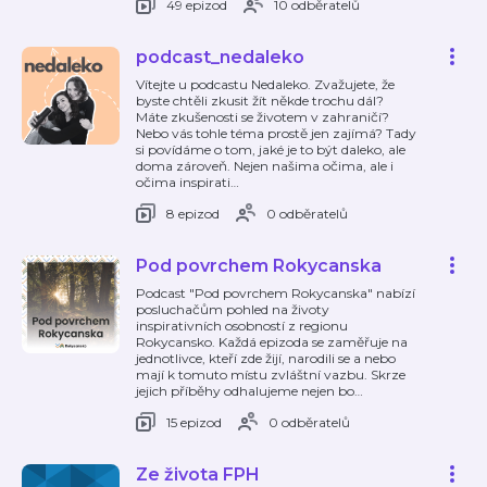
49 epizod
10 odběratelů
podcast_nedaleko
Vítejte u podcastu Nedaleko. Zvažujete, že
byste chtěli zkusit žít někde trochu dál?
Máte zkušenosti se životem v zahraničí?
Nebo vás tohle téma prostě jen zajímá? Tady
si povídáme o tom, jaké je to být daleko, ale
doma zároveň. Nejen našima očima, ale i
očima inspirati
…
8 epizod
0 odběratelů
Pod povrchem Rokycanska
Podcast "Pod povrchem Rokycanska" nabízí
posluchačům pohled na životy
inspirativních osobností z regionu
Rokycansko. Každá epizoda se zaměřuje na
jednotlivce, kteří zde žijí, narodili se a nebo
mají k tomuto místu zvláštní vazbu. Skrze
jejich příběhy odhalujeme nejen bo
…
15 epizod
0 odběratelů
Ze života FPH