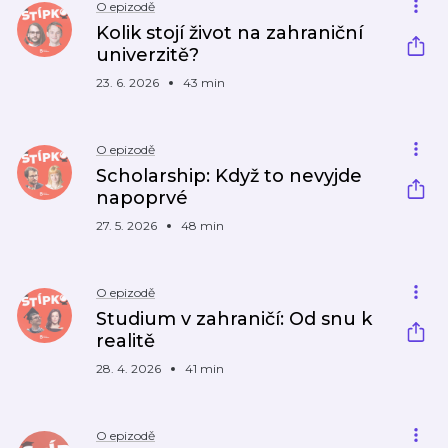
O epizodě
Kolik stojí život na zahraniční
univerzitě?
23. 6. 2026
43 min
O epizodě
Scholarship: Když to nevyjde
napoprvé
27. 5. 2026
48 min
O epizodě
Studium v zahraničí: Od snu k
realitě
28. 4. 2026
41 min
O epizodě