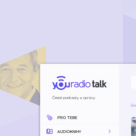
České podcasty a zprávy
Úv
PRO TEBE
AUDIOKNIHY