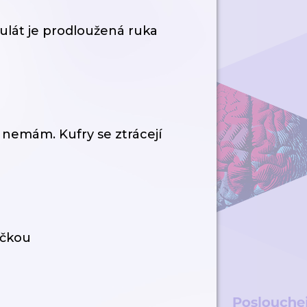
zulát je prodloužená ruka
y nemám. Kufry se ztrácejí
ečkou