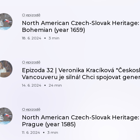
O epizodě
North American Czech-Slovak Heritage
Bohemian (year 1659)
18. 6. 2024
3 min
O epizodě
Epizoda 32 | Veronika Kracíková "Česko
Vancouveru je silná! Chci spojovat gener
14. 6. 2024
24 min
O epizodě
North American Czech-Slovak Heritage
Prague (year 1585)
11. 6. 2024
3 min