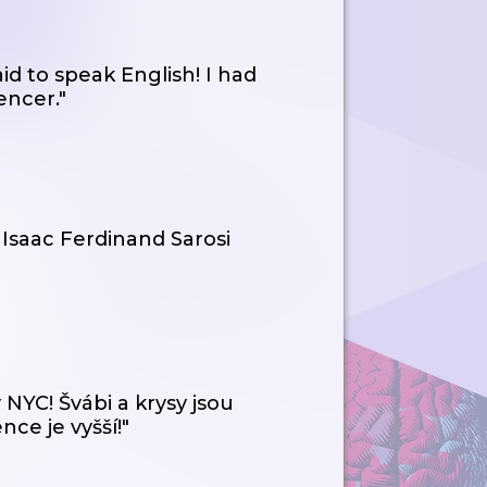
id to speak English! I had
encer."
Isaac Ferdinand Sarosi
NYC! Švábi a krysy jsou
nce je vyšší!"