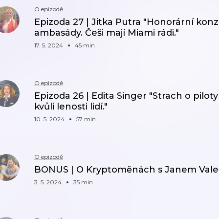
O epizodě
Epizoda 27 | Jitka Putra "Honorární kon
ambasády. Češi mají Miami rádi."
17. 5. 2024
45 min
O epizodě
Epizoda 26 | Edita Singer "Strach o pilot
kvůli lenosti lidí."
10. 5. 2024
57 min
O epizodě
BONUS | O Kryptoměnách s Janem Val
3. 5. 2024
35 min