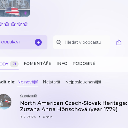
ODEBÍRAT
KOMENTÁŘE
INFO
PODOBNÉ
ZODY
71
dit dle:
Nejnovější
Nejstarší
Nejposlouchanější
O epizodě
North American Czech-Slovak Heritage:
Zuzana Anna Hönschová (year 1779)
9. 7. 2024
6 min