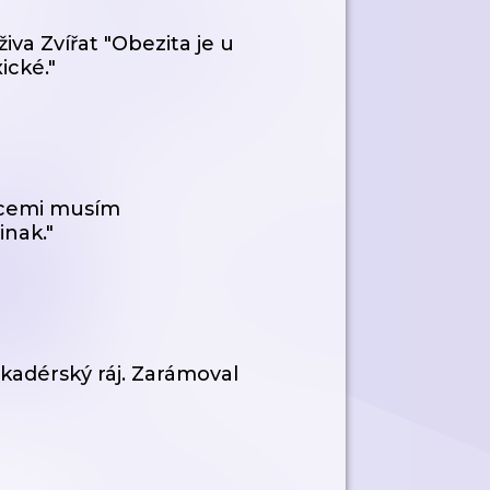
iva Zvířat "Obezita je u
ické."
encemi musím
inak."
kadérský ráj. Zarámoval