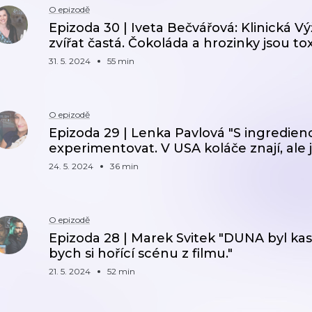
O epizodě
Epizoda 30 | Iveta Bečvářová: Klinická Výž
zvířat častá. Čokoláda a hrozinky jsou tox
31. 5. 2024
55 min
O epizodě
Epizoda 29 | Lenka Pavlová "S ingredi
experimentovat. V USA koláče znají, ale j
24. 5. 2024
36 min
O epizodě
Epizoda 28 | Marek Svitek "DUNA byl kas
bych si hořící scénu z filmu."
21. 5. 2024
52 min