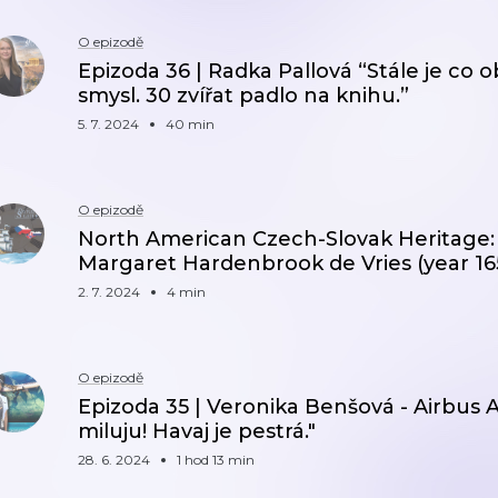
O epizodě
Epizoda 36 | Radka Pallová “Stále je co 
smysl. 30 zvířat padlo na knihu.”
5. 7. 2024
40 min
O epizodě
North American Czech-Slovak Heritage: 
Margaret Hardenbrook de Vries (year 16
2. 7. 2024
4 min
O epizodě
Epizoda 35 | Veronika Benšová - Airbus 
miluju! Havaj je pestrá."
28. 6. 2024
1 hod 13 min