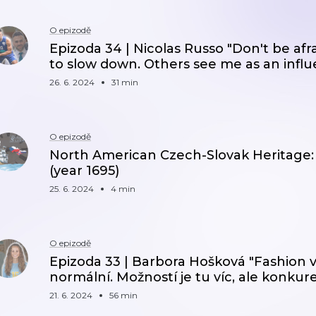
O epizodě
Epizoda 34 | Nicolas Russo "Don't be afra
to slow down. Others see me as an influ
26. 6. 2024
31 min
O epizodě
North American Czech-Slovak Heritage: 
(year 1695)
25. 6. 2024
4 min
O epizodě
Epizoda 33 | Barbora Hošková "Fashion v 
normální. Možností je tu víc, ale konkure
21. 6. 2024
56 min