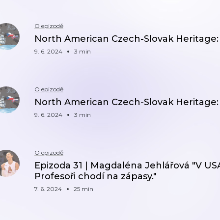
O epizodě
North American Czech-Slovak Heritage:
9. 6. 2024
3 min
O epizodě
North American Czech-Slovak Heritage:
9. 6. 2024
3 min
O epizodě
Epizoda 31 | Magdaléna Jehlářová "V USA s
Profesoři chodí na zápasy."
7. 6. 2024
25 min