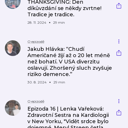
THANKSGIVING: Den
díkůvzdání se někdy zvrtne!
Tradice je tradice.
28. 11. 2024
29 min
O epizodě
Jakub Hlávka: “Chudí
Američané žijí až o 20 let méně
než bohatí. V USA diverzitu
oslavují. Zhoršený sluch zvyšuje
riziko demence.”
30. 8. 2024
29 min
O epizodě
Epizoda 16 | Lenka Vařeková:
Zdravotní Sestra na Kardiologii
v New Yorku, "Vidět srdce bylo
dojemné. Meryl Streep četla