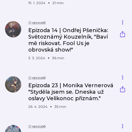
19. 1. 2024
21 min
O epizodě
Epizoda 14 | Ondřej Pšenička:
Světoznámý Kouzelník, "Baví
mě riskovat. Fool Us je
obrovská show!"
3. 3. 2024
36 min
O epizodě
Epizoda 23 | Monika Vernerová
"Styděla jsem se. Dneska už
oslavy Velikonoc přiznám."
26. 4. 2024
35 min
O epizodě