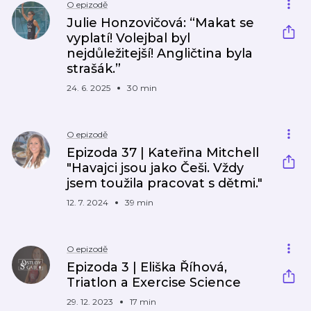
O epizodě
Julie Honzovičová: “Makat se
vyplatí! Volejbal byl
nejdůležitejší! Angličtina byla
strašák.”
24. 6. 2025
30 min
O epizodě
Epizoda 37 | Kateřina Mitchell
"Havajci jsou jako Češi. Vždy
jsem toužila pracovat s dětmi."
12. 7. 2024
39 min
O epizodě
Epizoda 3 | Eliška Říhová,
Triatlon a Exercise Science
29. 12. 2023
17 min