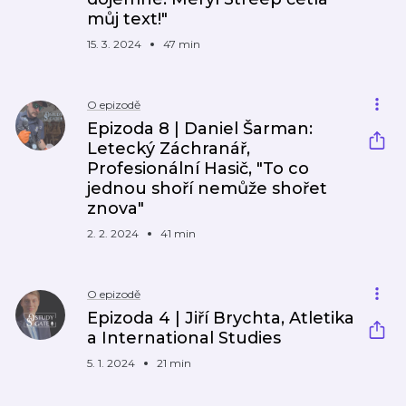
můj text!"
15. 3. 2024
47 min
O epizodě
Epizoda 8 | Daniel Šarman:
Letecký Záchranář,
Profesionální Hasič, "To co
jednou shoří nemůže shořet
znova"
2. 2. 2024
41 min
O epizodě
Epizoda 4 | Jiří Brychta, Atletika
a International Studies
5. 1. 2024
21 min