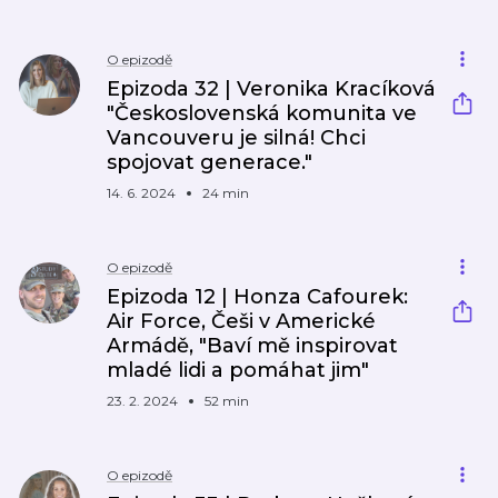
O epizodě
Epizoda 32 | Veronika Kracíková
"Československá komunita ve
Vancouveru je silná! Chci
spojovat generace."
14. 6. 2024
24 min
O epizodě
Epizoda 12 | Honza Cafourek:
Air Force, Češi v Americké
Armádě, "Baví mě inspirovat
mladé lidi a pomáhat jim"
23. 2. 2024
52 min
O epizodě