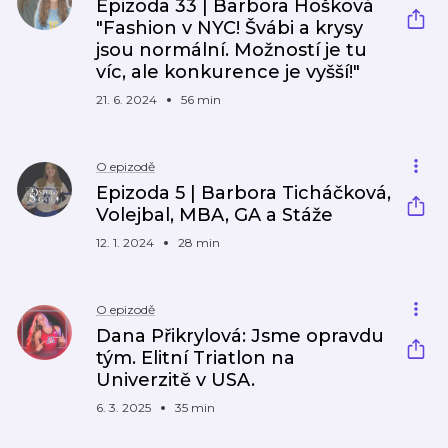
Epizoda 33 | Barbora Hošková
"Fashion v NYC! Švábi a krysy
jsou normální. Možností je tu
víc, ale konkurence je vyšší!"
21. 6. 2024
56 min
O epizodě
Epizoda 5 | Barbora Ticháčková,
Volejbal, MBA, GA a Stáže
12. 1. 2024
28 min
O epizodě
Dana Přikrylová: Jsme opravdu
tým. Elitní Triatlon na
Univerzitě v USA.
6. 3. 2025
35 min