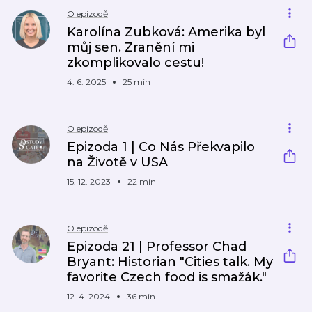
O epizodě
Karolína Zubková: Amerika byl
můj sen. Zranění mi
zkomplikovalo cestu!
4. 6. 2025
25 min
O epizodě
Epizoda 1 | Co Nás Překvapilo
na Životě v USA
15. 12. 2023
22 min
O epizodě
Epizoda 21 | Professor Chad
Bryant: Historian "Cities talk. My
favorite Czech food is smažák."
12. 4. 2024
36 min