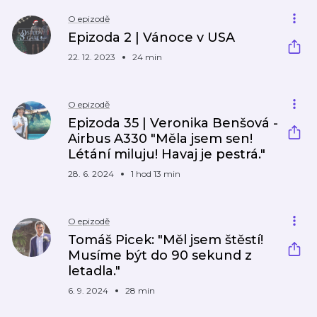
O epizodě
Epizoda 2 | Vánoce v USA
22. 12. 2023
24 min
O epizodě
Epizoda 35 | Veronika Benšová -
Airbus A330 "Měla jsem sen!
Létání miluju! Havaj je pestrá."
28. 6. 2024
1 hod 13 min
O epizodě
Tomáš Picek: "Měl jsem štěstí!
Musíme být do 90 sekund z
letadla."
6. 9. 2024
28 min