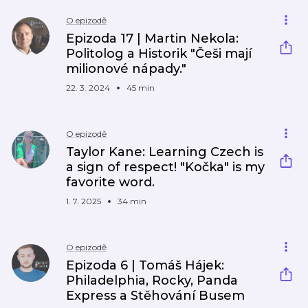
O epizodě
Epizoda 17 | Martin Nekola:
Politolog a Historik "Češi mají
milionové nápady."
22. 3. 2024
45 min
O epizodě
Taylor Kane: Learning Czech is
a sign of respect! "Kočka" is my
favorite word.
1. 7. 2025
34 min
O epizodě
Epizoda 6 | Tomáš Hájek:
Philadelphia, Rocky, Panda
Express a Stěhování Busem