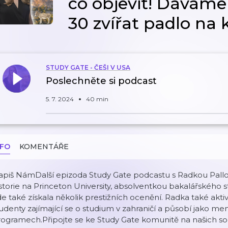
co objevit! Dáváme
30 zvířat padlo na 
STUDY GATE - ČEŠI V USA
Poslechněte si podcast
5. 7. 2024
40 min
NFO
KOMENTÁŘE
apiš NámDalší epizoda Study Gate podcastu s Radkou Pall
storie na Princeton University, absolventkou bakalářského 
e také získala několik prestižních ocenění. Radka také akt
udenty zajímající se o studium v zahraničí a působí jako me
ogramech.Připojte se ke Study Gate komunitě na našich soc