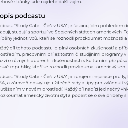
bové stránky, kde najdete další zajím...
opis podcastu
dcast "Study Gate - Češi v USA" je fascinujícím pohledem do 
acují, studují a sportují ve Spojených státech amerických. Te
íběhy jednotlivců, kteří se rozhodli prozkoumat možnosti a
ždý díl tohoto podcastu je plný osobních zkušeností a příbě
ostředím, pracovními příležitostmi či studijními programy 
zví o různých oborech, zkušenostech s kulturním přizpůsob
ské republiky, kteří se rozhodli prozkoumat americký sen.
dcast "Study Gate - Češi v USA" je zdrojem inspirace pro ty
A, a zároveň poskytuje užitečné rady a tipy pro zvládnutí v
utěžením v novém prostředí. Každý díl nabízí jedinečný vhled 
ozkoumat americký životní styl a podělit se o své příběhy s 