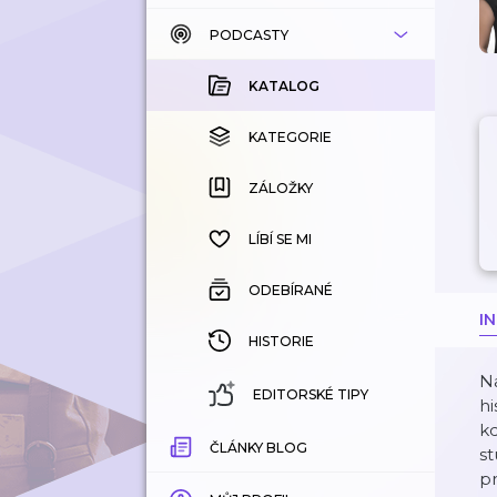
PODCASTY
KATALOG
KOUPENÉ
KATALOG
KATEGORIE
KATEGORIE
ZÁLOŽKY
ZÁLOŽKY
HISTORIE
LÍBÍ SE MI
ODEBÍRANÉ
I
HISTORIE
N
EDITORSKÉ TIPY
hi
kd
ČLÁNKY BLOG
st
pr