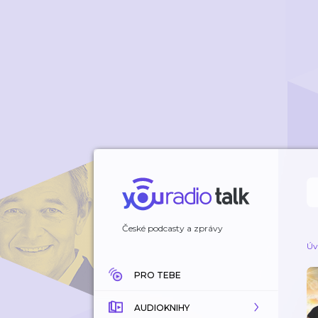
České podcasty a zprávy
Úv
PRO TEBE
AUDIOKNIHY