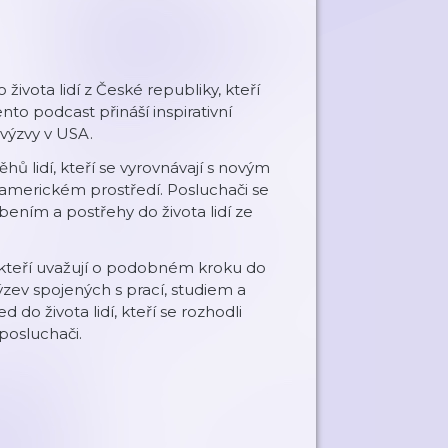
života lidí z České republiky, kteří
nto podcast přináší inspirativní
 výzvy v USA.
hů lidí, kteří se vyrovnávají s novým
v americkém prostředí. Posluchači se
ením a postřehy do života lidí ze
, kteří uvažují o podobném kroku do
ýzev spojených s prací, studiem a
do života lidí, kteří se rozhodli
posluchači.