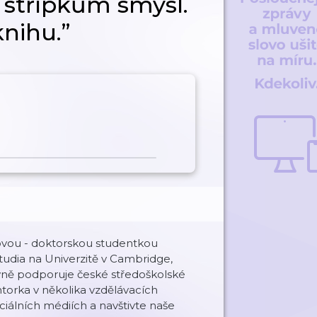
 střípkům smysl.
knihu.”
ovou - doktorskou studentkou
studia na Univerzitě v Cambridge,
ivně podporuje české středoškolské
ntorka v několika vzdělávacích
iálních médiích a navštivte naše