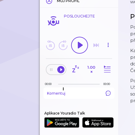
MŮJ PROFIL
we
P
POSLOUCHEJTE
Po
pr
př
Ka
pr
do
1.00
Če
×
Po
00:00
00:00
US
Komentuj
so
pr
Aplikace Youradio Talk