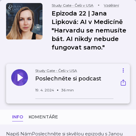
Study Gate - Češi v USA
Vzdělání
Epizoda 22 | Jana
Lipková: AI v Medicíně
"Harvardu se nemusíte
bát. AI nikdy nebude
fungovat samo."
Study Gate - Češi v USA
Poslechněte si podcast
19. 4. 2024
36 min
INFO
KOMENTÁŘE
Napiš NámPoslechněte si skvělou epizodu s Janou