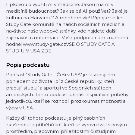
Lipkovou o využití AI v medicíně. Jakou má AI v
medicíně budoucnost? Jak se dá AI používat? Jaká je
kultura na Harvardu? A mnohem víc! Připojte se ke
Study Gate komunitě na našich sociálních médiích a
navštivte naše webové stránky, kde najdete další
zajímavosti a informace. Vaše podpora nám znamená
hodně! www.study-gate.czVŠE O STUDY GATE A
STUDIU V USA ZDE
Popis podcastu
Podcast "Study Gate - Češi v USA" je fascinujícím
pohledem do života lidí z České republiky, kteří
pracují, studují a sportují ve Spojených státech
amerických. Tento podcast přináší inspirativní příběhy
jednotlivců, kteří se rozhodli prozkoumat možnosti a
výzvy v USA.
Každý díl tohoto podcastu je plný osobních
zkušeností a příběhů lidí, kteří se vyrovnávají s novým
prostředím, pracovními příležitostmi či studijními