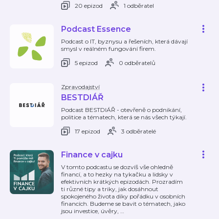
20 epizod
1 odběratel
Podcast Essence
Podcast o IT, byznysu a řešeních, která dávají
smysl v reálném fungování firem.
5 epizod
0 odběratelů
Zpravodajství
BESTDIÁŘ
Podcast BESTDIÁŘ - otevřeně o podnikání,
politice a tématech, která se nás všech týkají.
17 epizod
3 odběratelé
Finance v cajku
V tomto podcastu se dozvíš vše ohledně
financí, a to hezky na tykačku a lidsky v
efektivních krátkých epizodách. Prozradím
ti různé tipy a triky, jak dosáhnout
spokojeného života díky pořádku v osobních
financích. Budeme se bavit o tématech, jako
jsou investice, úvěry,
…