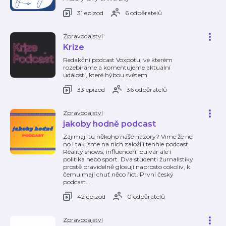
31 epizod
6 odběratelů
Zpravodajství
Krize
Redakční podcast Voxpotu, ve kterém
rozebíráme a komentujeme aktuální
události, které hýbou světem.
33 epizod
36 odběratelů
Zpravodajství
jakoby hodně podcast
Zajímají tu někoho náše názory? Víme že ne,
no i tak jsme na nich založili tenhle podcast.
Reality shows, influenceři, bulvár ale i
politika nebo sport. Dva studenti žurnalistiky
prostě pravidelně glosují naprosto cokoliv, k
čemu mají chuť něco říct. První český
podcast
…
42 epizod
0 odběratelů
Zpravodajství