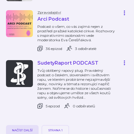
Zpravodajství
Arci Podcast
Podcast o všem, co vás zajímá nejen z
prostředí pražské katolické církve. Rozhovory
s inspirativními osobnostmi vede
moderátorka Eva Čerešňáková.
36 epizod
3 odběratelé
SudetyRaport PODCAST
Tvůj oblíbený rapový plug. Pravidelný
podcast o českém, slovenském i světovém
rapu, ve kterém probíráme nejzajímavější
desky, novinky a témata rezonující napříč
žánrem. Noříme se do historie i současnosti
rapu a objevujeme umělce ze všech koutů
scény, od světových hvězd
…
5 epizod
0 odběratelů
NAČÍST DALŠÍ
STRANA 1