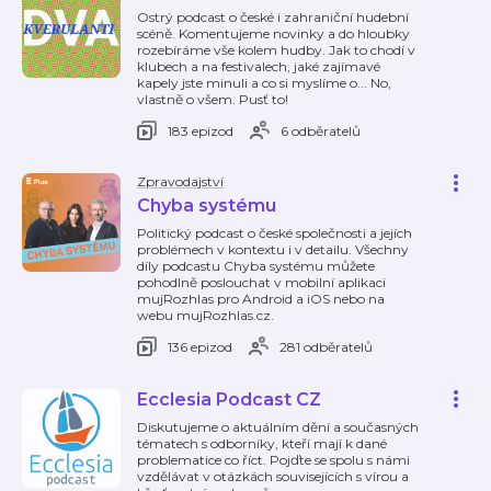
Ostrý podcast o české i zahraniční hudební
scéně. Komentujeme novinky a do hloubky
rozebíráme vše kolem hudby. Jak to chodí v
klubech a na festivalech, jaké zajímavé
kapely jste minuli a co si myslíme o... No,
vlastně o všem. Pusť to!
183 epizod
6 odběratelů
Zpravodajství
Chyba systému
Politický podcast o české společnosti a jejích
problémech v kontextu i v detailu. Všechny
díly podcastu Chyba systému můžete
pohodlně poslouchat v mobilní aplikaci
mujRozhlas pro Android a iOS nebo na
webu mujRozhlas.cz.
136 epizod
281 odběratelů
Ecclesia Podcast CZ
Diskutujeme o aktuálním dění a současných
tématech s odborníky, kteří mají k dané
problematice co říct. Pojďte se spolu s námi
vzdělávat v otázkách souvisejících s vírou a