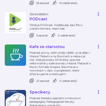
56 epizod
13 odběratelů
Zpravodajství
PODcast
Tohle je PODcast. Poděbrady bez filtru.
Lokální témata, reální lidé.
3 epizod
0 odběratelů
Kafe se starostou
Podcast pro ty, kteří chtějí vědět, co se děje v
Hlásné Třebani a na Rovinách a nebaví je
číst. Místostarosta Jiří Krátký zpovídá
neformálně u kafe starostu Hlásné Třebaně a
Rovin Tomáše Snopka. Bavíme se o
novinkách v obci, o projektech, které
připravujeme a realizujem
…
22 epizod
0 odběratelů
Specikecy
Podcast Katedry speciální a inkluzivní
pedagogiky Pedagogické fakulty
Masarykovy univerzity