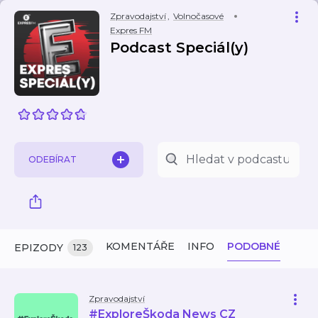
Zpravodajství
,
Volnočasové
Expres FM
Podcast Speciál(y)
ODEBÍRAT
KOMENTÁŘE
INFO
PODOBNÉ
EPIZODY
123
Zpravodajství
#ExploreŠkoda News CZ