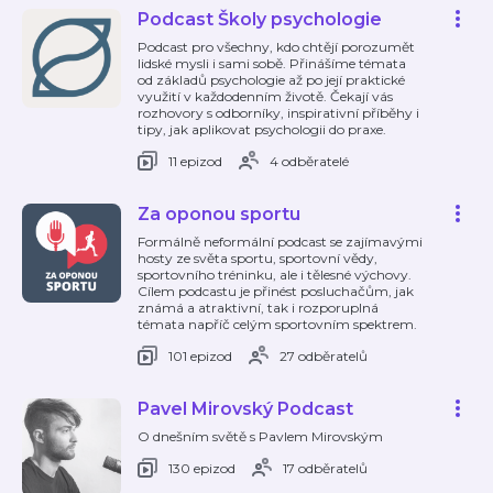
Podcast Školy psychologie
Podcast pro všechny, kdo chtějí porozumět
lidské mysli i sami sobě. Přinášíme témata
od základů psychologie až po její praktické
využití v každodenním životě. Čekají vás
rozhovory s odborníky, inspirativní příběhy i
tipy, jak aplikovat psychologii do praxe.
11 epizod
4 odběratelé
Za oponou sportu
Formálně neformální podcast se zajímavými
hosty ze světa sportu, sportovní vědy,
sportovního tréninku, ale i tělesné výchovy.
Cílem podcastu je přinést posluchačům, jak
známá a atraktivní, tak i rozporuplná
témata napříč celým sportovním spektrem.
101 epizod
27 odběratelů
Pavel Mirovský Podcast
O dnešním světě s Pavlem Mirovským
130 epizod
17 odběratelů