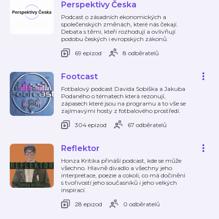
Perspektivy Česka
Podcast o zásadních ekonomických a
společenských změnách, které nás čekají.
Debata s těmi, kteří rozhodují a ovlivňují
podobu českých i evropských zákonů.
69 epizod
8 odběratelů
Footcast
Fotbalový podcast Davida Sobiška a Jakuba
Podaného o tématech která rezonují,
zápasech které jsou na programu a to vše se
zajímavými hosty z fotbalového prostředí.
304 epizod
67 odběratelů
Reflektor
Honza Kritika přináší podcast, kde se může
všechno. Hlavně divadlo a všechny jeho
interpretace, poezie a cokoli, co má dočinění
s tvořivostí jeho současníků i jeho velkých
inspirací.
28 epizod
0 odběratelů