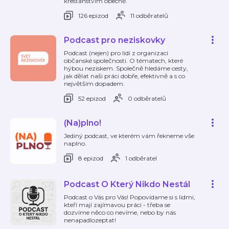
křesťanstvím obecně.
126 epizod
11 odběratelů
Podcast pro neziskovky
Podcast (nejen) pro lidi z organizací
občanské společnosti. O tématech, které
hýbou neziskem. Společně hledáme cesty,
jak dělat naši práci dobře, efektivně a s co
největším dopadem.
52 epizod
0 odběratelů
(Na)plno!
Jediný podcast, ve kterém vám řekneme vše
naplno.
8 epizod
1 odběratel
Podcast O Který Nikdo Nestál
Podcast o Vás pro Vás! Popovídame si s lidmi,
kteří mají zajímavou práci - třeba se
dozvíme něco co nevíme, nebo by nás
nenapadlozeptat!