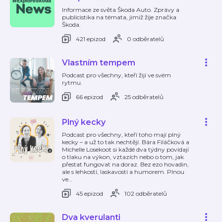
Informace ze světa Škoda Auto. Zprávy a
publicistika na témata, jimiž žije značka
Škoda.
421 epizod
0 odběratelů
Vlastním tempem
Podcast pro všechny, kteří žijí ve svém
rytmu.
66 epizod
25 odběratelů
Plný kecky
Podcast pro všechny, kteří toho mají plný
kecky – a už to tak nechtějí. Bára Filáčková a
Michelle Losekoot si každé dva týdny povídají
o tlaku na výkon, vztazích nebo o tom, jak
přestat fungovat na doraz. Bez ezo hovadin,
ale s lehkostí, laskavostí a humorem. Plnou
ve
…
45 epizod
102 odběratelů
Dva kverulanti