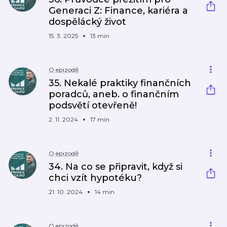
Generaci Z: Finance, kariéra a
dospělácký život
15. 3. 2025
13 min
O epizodě
35. Nekalé praktiky finančních
poradců, aneb. o finančním
podsvětí otevřeně!
2. 11. 2024
17 min
O epizodě
34. Na co se připravit, když si
chci vzít hypotéku?
21. 10. 2024
14 min
O epizodě