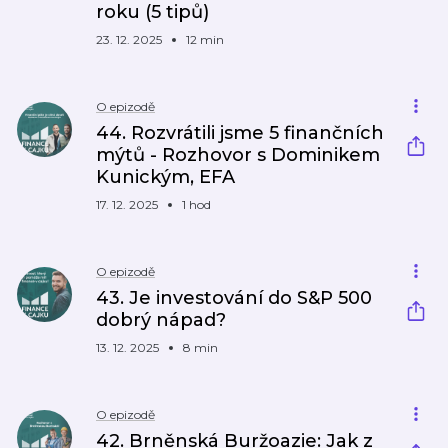
roku (5 tipů)
23. 12. 2025
12 min
O epizodě
44. Rozvrátili jsme 5 finančních
mýtů - Rozhovor s Dominikem
Kunickým, EFA
17. 12. 2025
1 hod
O epizodě
43. Je investování do S&P 500
dobrý nápad?
13. 12. 2025
8 min
O epizodě
42. Brněnská Buržoazie: Jak z