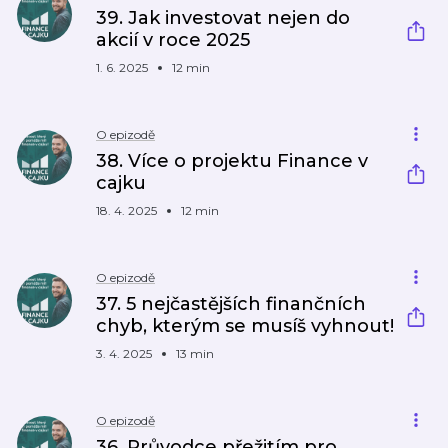
39. Jak investovat nejen do
akcií v roce 2025
1. 6. 2025
12 min
O epizodě
38. Více o projektu Finance v
cajku
18. 4. 2025
12 min
O epizodě
37. 5 nejčastějších finančních
chyb, kterým se musíš vyhnout!
3. 4. 2025
13 min
O epizodě
36. Průvodce přežitím pro