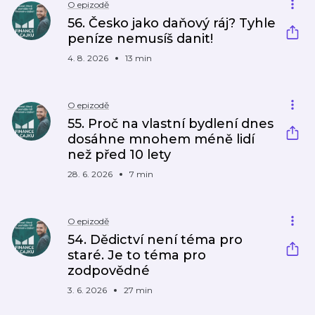
O epizodě
56. Česko jako daňový ráj? Tyhle
peníze nemusíš danit!
4. 8. 2026
13 min
O epizodě
55. Proč na vlastní bydlení dnes
dosáhne mnohem méně lidí
než před 10 lety
28. 6. 2026
7 min
O epizodě
54. Dědictví není téma pro
staré. Je to téma pro
zodpovědné
3. 6. 2026
27 min