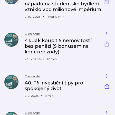
nápadu na studentské bydlení
vzniklo 200 milionové impérium
9. 10. 2025
1 hod 19 min
O epizodě
41. Jak koupit 5 nemovitostí
bez peněz! (S bonusem na
konci epizody)
23. 8. 2025
12 min
O epizodě
40. Tři investiční tipy pro
spokojený život
2. 7. 2025
11 min
O epizodě