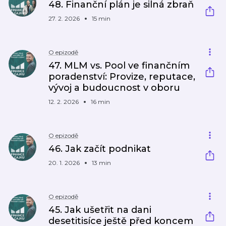
48. Finanční plán je silná zbraň
27. 2. 2026
15 min
O epizodě
47. MLM vs. Pool ve finančním
poradenství: Provize, reputace,
vývoj a budoucnost v oboru
12. 2. 2026
16 min
O epizodě
46. Jak začít podnikat
20. 1. 2026
13 min
O epizodě
45. Jak ušetřit na dani
desetitisíce ještě před koncem