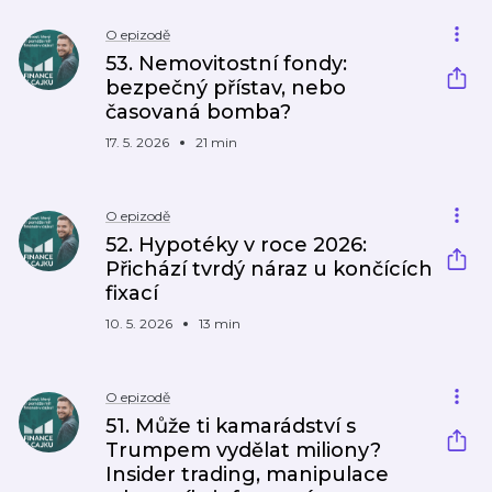
O epizodě
53. Nemovitostní fondy:
bezpečný přístav, nebo
časovaná bomba?
17. 5. 2026
21 min
O epizodě
52. Hypotéky v roce 2026:
Přichází tvrdý náraz u končících
fixací
10. 5. 2026
13 min
O epizodě
51. Může ti kamarádství s
Trumpem vydělat miliony?
Insider trading, manipulace