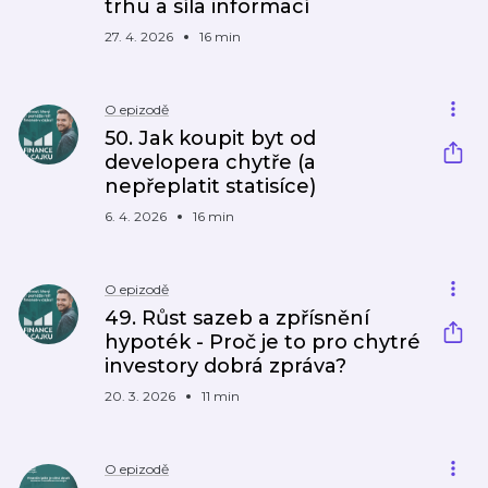
trhu a síla informací
27. 4. 2026
16 min
O epizodě
50. Jak koupit byt od
developera chytře (a
nepřeplatit statisíce)
6. 4. 2026
16 min
O epizodě
49. Růst sazeb a zpřísnění
hypoték - Proč je to pro chytré
investory dobrá zpráva?
20. 3. 2026
11 min
O epizodě