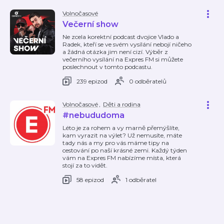
Volnočasové
Večerní show
Ne zcela korektní podcast dvojice Vlado a
Radek, kteří se ve svém vysílání nebojí ničeho
a žádná otázka jim není cizí. Výběr z
večerního vysílání na Expres FM si můžete
poslechnout v tomto podcastu.
239 epizod
0 odběratelů
Volnočasové
,
Děti a rodina
#nebududoma
Léto je za rohem a vy marně přemýšlíte,
kam vyrazit na výlet? Už nemusíte, máte
tady nás a my pro vás máme tipy na
cestování po naší krásné zemi. Každý týden
vám na Expres FM nabízíme místa, která
stojí za to vidět.
58 epizod
1 odběratel