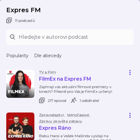
Expres FM
11 podcastů
Popularity
Dle abecedy
TV a Film
FilmEx na Expres FM
Zajímají vás aktuální filmové premiéry v
kinech? Přesně pro Vás je FilmEx určený!
217 epizod
1 odběratel
Zpravodajství
,
Volnočasové
,
Zprávy ze světa zábavy
Expres Ráno
Babu Hacsi a Vašek Mašinda vysílají na