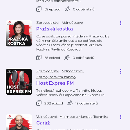
kteří vás v odlehčeném te
…
69 epizod
0 odběratelů
Zpravodajství
,
Volnočasové
Pražská kostka
Co se událo za poslední týden v Praze, co by
vám nemělo uniknout a co potřebujete
vědět? O tom všem je podcast Pražská
kostka s Pavlínou Kosovou!
65 epizod
0 odběratelů
Zpravodajství
,
Volnočasové
,
Zprávy ze světa zábavy
Host Expres FM
Ty nejlepší rozhovory z Ranního klubu,
Večerní show či Odpoledne na Expres FM.
202 epizod
19 odběratelů
Volnočasové
,
Animace a Manga
,
Technika
Garáž