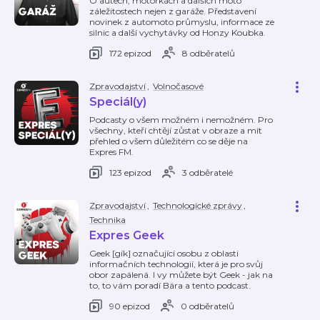
O autech, motorkách a dalších moto
záležitostech nejen z garáže. Představení
novinek z automoto průmyslu, informace ze
silnic a další vychytávky od Honzy Koubka.
172 epizod
8 odběratelů
Zpravodajství
,
Volnočasové
Speciál(y)
Podcasty o všem možném i nemožném. Pro
všechny, kteří chtějí zůstat v obraze a mít
přehled o všem důležitém co se děje na
Expres FM.
123 epizod
3 odběratelé
Zpravodajství
,
Technologické zprávy
,
Technika
Expres Geek
Geek [gík] označující osobu z oblasti
informačních technologií, která je pro svůj
obor zapálená. I vy můžete být Geek - jak na
to, to vám poradí Bára a tento podcast.
90 epizod
0 odběratelů