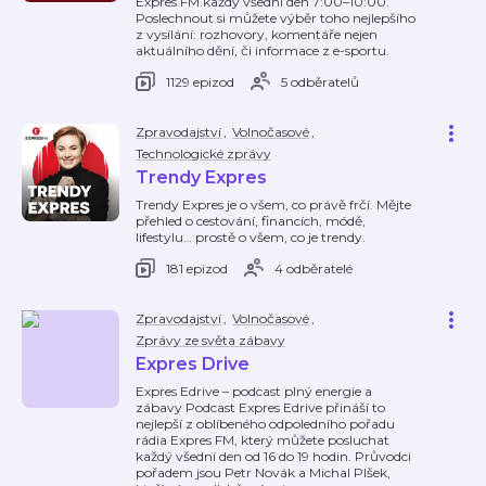
Expres FM každý všední den 7:00–10:00.
Poslechnout si můžete výběr toho nejlepšího
z vysílání: rozhovory, komentáře nejen
aktuálního dění, či informace z e-sportu.
1129 epizod
5 odběratelů
Zpravodajství
,
Volnočasové
,
Technologické zprávy
Trendy Expres
Trendy Expres je o všem, co právě frčí. Mějte
přehled o cestování, financích, módě,
lifestylu… prostě o všem, co je trendy.
181 epizod
4 odběratelé
Zpravodajství
,
Volnočasové
,
Zprávy ze světa zábavy
Expres Drive
Expres Edrive – podcast plný energie a
zábavy Podcast Expres Edrive přináší to
nejlepší z oblíbeného odpoledního pořadu
rádia Expres FM, který můžete posluchat
každý všední den od 16 do 19 hodin. Průvodci
pořadem jsou Petr Novák a Michal Plšek,