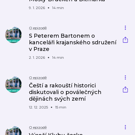
9. 1. 2026
14 min
O epizodě
S Peterem Bartonem o
kanceláři krajanského sdružení
v Praze
2. 1. 2026
14 min
O epizodě
Čeští a rakouští historici
diskutovali o poválečných
dějinách svých zemí
12. 12. 2025
15 min
O epizodě