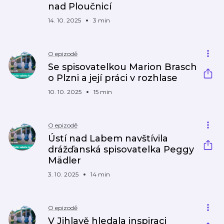
nad Ploučnicí
14. 10. 2025
3 min
O epizodě
Se spisovatelkou Marion Brasch
o Plzni a její práci v rozhlase
10. 10. 2025
15 min
O epizodě
Ústí nad Labem navštívila
drážďanská spisovatelka Peggy
Mädler
3. 10. 2025
14 min
O epizodě
V Jihlavě hledala inspiraci