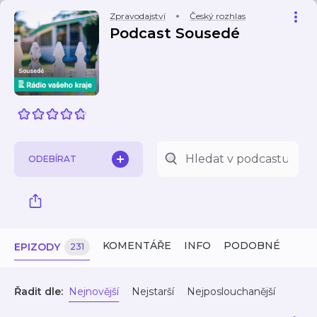
Zpravodajství
Český rozhlas
Podcast Sousedé
ODEBÍRAT
KOMENTÁŘE
INFO
PODOBNÉ
EPIZODY
231
Řadit dle:
Nejnovější
Nejstarší
Nejposlouchanější