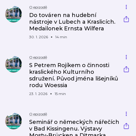
O epizodě
Do továren na hudební
nástroje v Lubech a Kraslicích.
Medailonek Ernsta Wilfera
30. 1. 2026
14 min
O epizodě
S Petrem Rojíkem o činnosti
kraslického Kulturního
sdružení. Původ jména lišejníků
rodu Woessia
23. 1. 2026
15 min
O epizodě
Seminář o německých nářečích
v Bad Kissingenu. Výstavy
Mosty-Brücken a Ditmarka