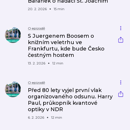
Baranek o nadaci St. Joachim
20. 2. 2026
15 min
O epizodě
S Juergenem Boosem o
knižním veletrhu ve
Frankfurtu, kde bude Česko
čestným hostem
13. 2. 2026
12 min
O epizodě
Před 80 lety vyjel první vlak
organizovaného odsunu. Harry
Paul, průkopník kvantové
optiky v NDR
6. 2. 2026
12 min