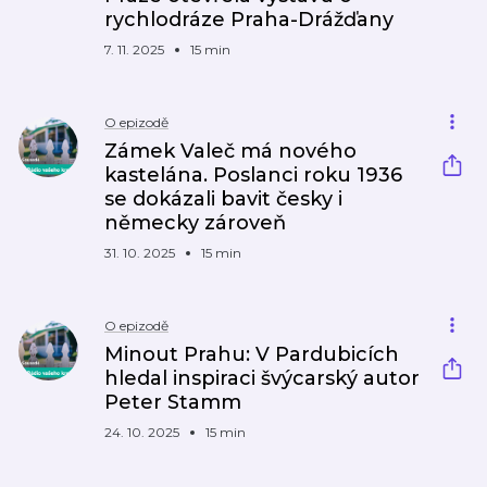
rychlodráze Praha-Drážďany
7. 11. 2025
15 min
O epizodě
Zámek Valeč má nového
kastelána. Poslanci roku 1936
se dokázali bavit česky i
německy zároveň
31. 10. 2025
15 min
O epizodě
Minout Prahu: V Pardubicích
hledal inspiraci švýcarský autor
Peter Stamm
24. 10. 2025
15 min