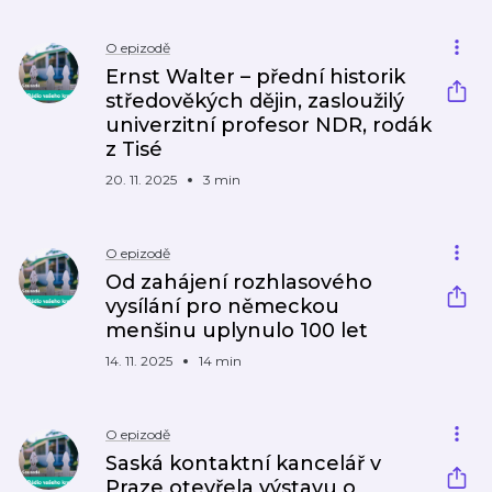
O epizodě
Ernst Walter – přední historik
středověkých dějin, zasloužilý
univerzitní profesor NDR, rodák
z Tisé
20. 11. 2025
3 min
O epizodě
Od zahájení rozhlasového
vysílání pro německou
menšinu uplynulo 100 let
14. 11. 2025
14 min
O epizodě
Saská kontaktní kancelář v
Praze otevřela výstavu o