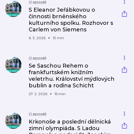
O epizodě
S Eleanor Jeřábkovou o
činnosti brněnského
kulturního spolku. Rozhovor s
Carlem von Siemens
6. 3. 2026
13 min
O epizodě
Se Saschou Rehem o
frankfurtském knižním
veletrhu. Království mýdlových
bublin a rodina Schicht
27. 2. 2026
15 min
O epizodě
Krkonoše a poslední dělnická
zimní olympiáda. S Ladou