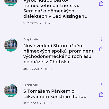
Výročí Klubu česko-
německého partnerství.
Seminář o německých
dialektech v Bad Kissingenu
5. 12. 2025
13 min
O epizodě
Nové vedení Shromáždění
německých spolků, prominent
východoněmeckého rozhlasu
pocházel z Chebska
28. 11. 2025
11 min
O epizodě
S Tomášem Pánkem o
takzvaném kořistním fondu
21. 11. 2025
14 min