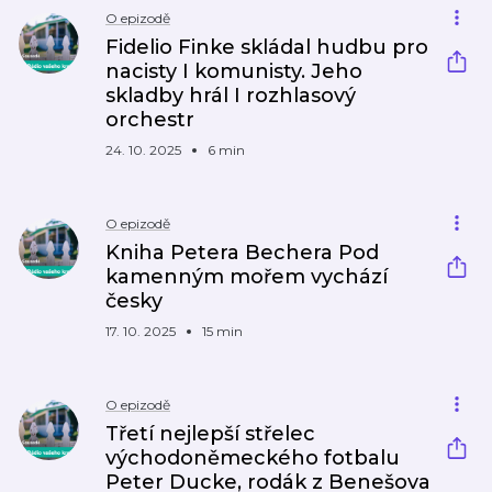
O epizodě
Fidelio Finke skládal hudbu pro
nacisty I komunisty. Jeho
skladby hrál I rozhlasový
orchestr
24. 10. 2025
6 min
O epizodě
Kniha Petera Bechera Pod
kamenným mořem vychází
česky
17. 10. 2025
15 min
O epizodě
Třetí nejlepší střelec
východoněmeckého fotbalu
Peter Ducke, rodák z Benešova