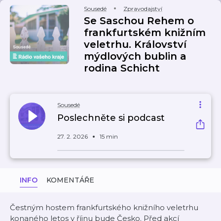
Sousedé
Zpravodajství
Se Saschou Rehem o
frankfurtském knižním
veletrhu. Království
mýdlových bublin a
rodina Schicht
Sousedé
Poslechněte si podcast
27. 2. 2026
15 min
INFO
KOMENTÁŘE
Čestným hostem frankfurtského knižního veletrhu
konaného letos v říjnu bude Česko. Před akcí