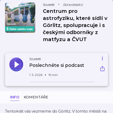
Sousedé
Zpravodajství
Centrum pro
astrofyziku, které sídlí v
Görlitz, spolupracuje i s
českými odborníky z
matfyzu a ČVUT
Sousedé
Poslechněte si podcast
1. 5. 2026
15 min
INFO
KOMENTÁŘE
Tentokrát vás vezmeme do Görlitz. V tomto městě na