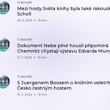
O epizodě
Mezi hosty Světa knihy byla také rakous
Scholl
23. 5. 2025
15 min
O epizodě
Dokument Nebe plné houslí připomíná 
Chemnitz chystají výstavu Edvarda Mu
21. 2. 2025
15 min
O epizodě
S Juergenem Boosem o knižním veletrh
Česko čestným hostem
13. 2. 2026
12 min