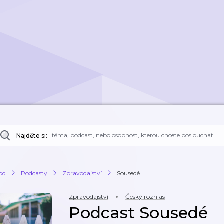
Najděte si:
od
Podcasty
Zpravodajství
Sousedé
Zpravodajství
Český rozhlas
Podcast Sousedé