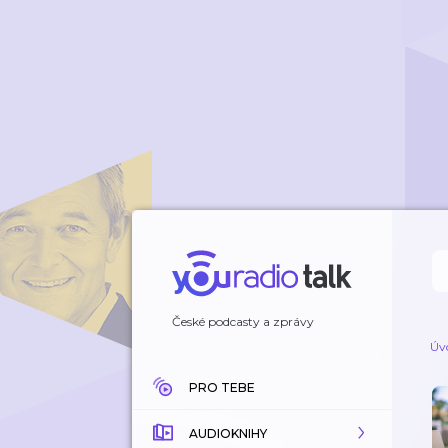
České podcasty a zprávy
Úv
PRO TEBE
AUDIOKNIHY