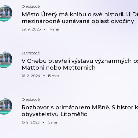
O epizodě
Město Úterý má knihu o své historii. U 
mezinárodně uznávaná oblast divočiny
29. 9. 2023
14 min
O epizodě
V Chebu otevřeli výstavu významných o
Mattoni nebo Metternich
16. 2. 2024
15 min
O epizodě
Rozhovor s primátorem Míšně. S histo
obyvatelstvu Litoměřic
15. 9. 2023
15 min