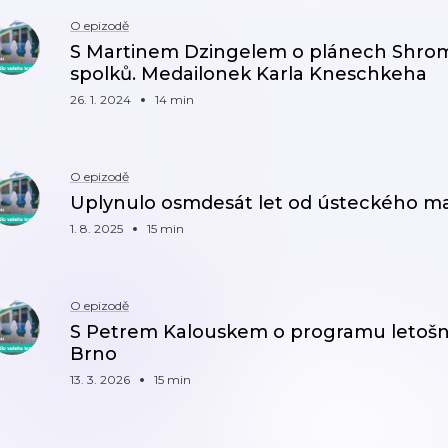
O epizodě
S Martinem Dzingelem o plánech Shr
spolků. Medailonek Karla Kneschkeha
26. 1. 2024
14 min
O epizodě
Uplynulo osmdesát let od ústeckého m
1. 8. 2025
15 min
O epizodě
S Petrem Kalouskem o programu letošní
Brno
13. 3. 2026
15 min