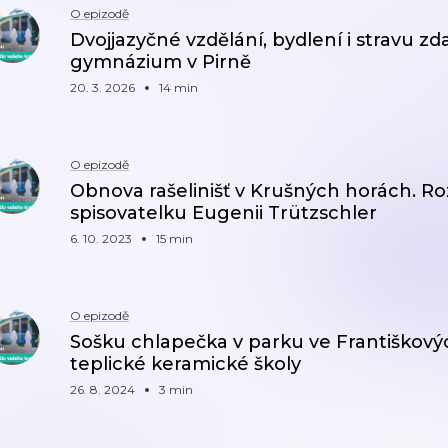
O epizodě
Dvojjazyčné vzdělání, bydlení i stravu 
gymnázium v Pirně
20. 3. 2026
14 min
O epizodě
Obnova rašelinišť v Krušných horách. Ro
spisovatelku Eugenii Trützschler
6. 10. 2023
15 min
O epizodě
Sošku chlapečka v parku ve Františkovýc
teplické keramické školy
26. 8. 2024
3 min