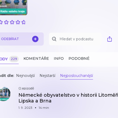
ODEBÍRAT
KOMENTÁŘE
INFO
PODOBNÉ
ZODY
229
dit dle:
Nejnovější
Nejstarší
Nejposlouchanější
O epizodě
Německé obyvatelstvo v historii Litoměřic
Lipska a Brna
1. 9. 2023
14 min