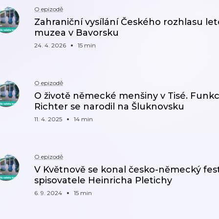
O epizodě
Zahraniční vysílání Českého rozhlasu leto
muzea v Bavorsku
24. 4. 2026
15 min
O epizodě
O životě německé menšiny v Tisé. Funkci
Richter se narodil na Šluknovsku
11. 4. 2025
14 min
O epizodě
V Květnově se konal česko-německý festi
spisovatele Heinricha Pletichy
6. 9. 2024
15 min