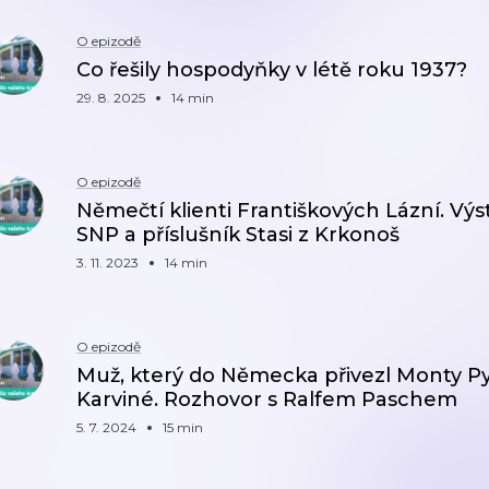
O epizodě
Co řešily hospodyňky v létě roku 1937?
29. 8. 2025
14 min
O epizodě
Němečtí klienti Františkových Lázní. Výs
SNP a příslušník Stasi z Krkonoš
3. 11. 2023
14 min
O epizodě
Muž, který do Německa přivezl Monty Pyt
Karviné. Rozhovor s Ralfem Paschem
5. 7. 2024
15 min