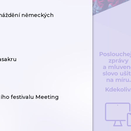
omáždění německých
asakru
ho festivalu Meeting