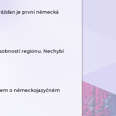
Drážďan je první německá
sobností regionu. Nechybí
rikem o německojazyčném