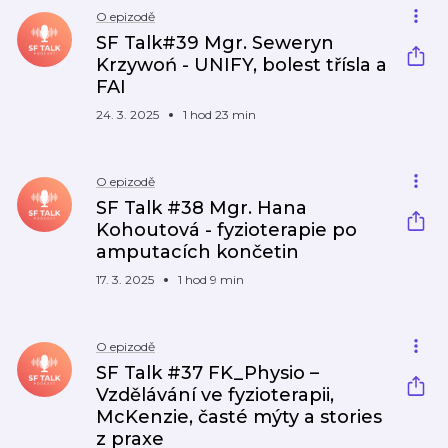
O epizodě
SF Talk#39 Mgr. Seweryn
Krzywoń - UNIFY, bolest třísla a
FAI
24. 3. 2025
1 hod 23 min
O epizodě
SF Talk #38 Mgr. Hana
Kohoutová - fyzioterapie po
amputacích končetin
17. 3. 2025
1 hod 9 min
O epizodě
SF Talk #37 FK_Physio –
Vzdělávání ve fyzioterapii,
McKenzie, časté mýty a stories
z praxe