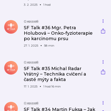
3. 2. 2025
1 hod
O epizodě
SF Talk #36 Mgr. Petra
Holubová – Onko-fyzioterapie
po karcinomu prsu
27. 1. 2025
58 min
O epizodě
SF Talk #35 Michal Radar
Vrátný – Technika cvičení a
časté mýty a fakta
17. 1. 2025
1 hod 16 min
O epizodě
SF Talk #34 Martin Fuksa – Jak