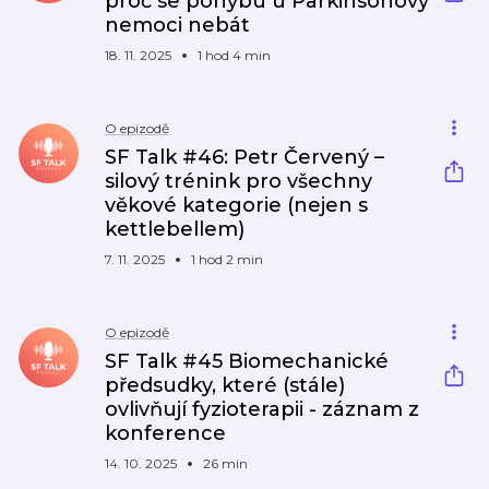
proč se pohybu u Parkinsonovy
nemoci nebát
18. 11. 2025
1 hod 4 min
O epizodě
SF Talk #46: Petr Červený –
silový trénink pro všechny
věkové kategorie (nejen s
kettlebellem)
7. 11. 2025
1 hod 2 min
O epizodě
SF Talk #45 Biomechanické
předsudky, které (stále)
ovlivňují fyzioterapii - záznam z
konference
14. 10. 2025
26 min