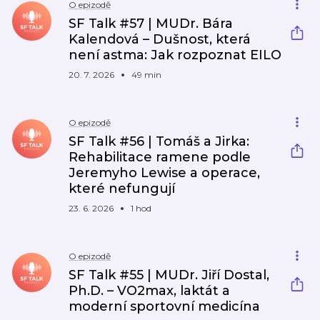
O epizodě
SF Talk #57 | MUDr. Bára
Kalendová – Dušnost, která
není astma: Jak rozpoznat EILO
20. 7. 2026
49 min
O epizodě
SF Talk #56 | Tomáš a Jirka:
Rehabilitace ramene podle
Jeremyho Lewise a operace,
které nefungují
23. 6. 2026
1 hod
O epizodě
SF Talk #55 | MUDr. Jiří Dostal,
Ph.D. – VO2max, laktát a
moderní sportovní medicína