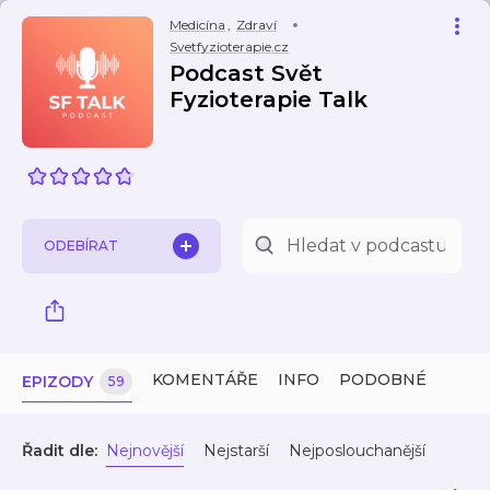
Medicína
,
Zdraví
Svetfyzioterapie.cz
Podcast Svět
Fyzioterapie Talk
ODEBÍRAT
KOMENTÁŘE
INFO
PODOBNÉ
EPIZODY
59
Řadit dle:
Nejnovější
Nejstarší
Nejposlouchanější