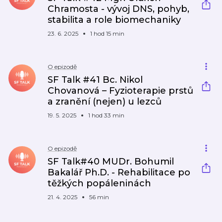
Chramosta - vývoj DNS, pohyb,
stabilita a role biomechaniky
23. 6. 2025
1 hod 15 min
O epizodě
SF Talk #41 Bc. Nikol
Chovanová – Fyzioterapie prstů
a zranění (nejen) u lezců
19. 5. 2025
1 hod 33 min
O epizodě
SF Talk#40 MUDr. Bohumil
Bakalář Ph.D. - Rehabilitace po
těžkých popáleninách
21. 4. 2025
56 min