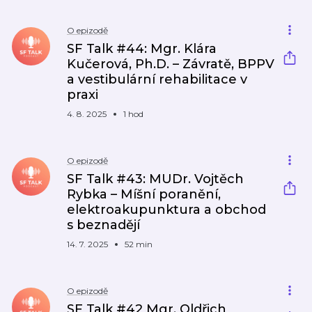
O epizodě
SF Talk #44: Mgr. Klára
Kučerová, Ph.D. – Závratě, BPPV
a vestibulární rehabilitace v
praxi
4. 8. 2025
1 hod
O epizodě
SF Talk #43: MUDr. Vojtěch
Rybka – Míšní poranění,
elektroakupunktura a obchod
s beznadějí
14. 7. 2025
52 min
O epizodě
SF Talk #42 Mgr. Oldřich