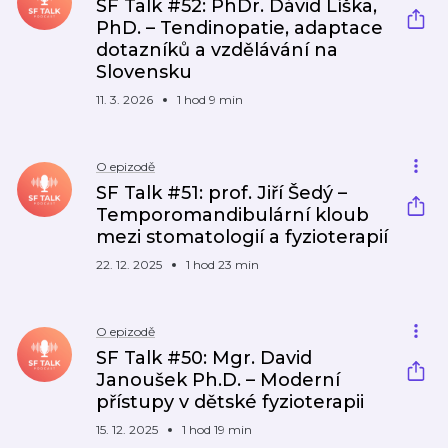
SF Talk #52: PhDr. Dávid Líška,
PhD. – Tendinopatie, adaptace
dotazníků a vzdělávání na
Slovensku
11. 3. 2026
1 hod 9 min
O epizodě
SF Talk #51: prof. Jiří Šedý –
Temporomandibulární kloub
mezi stomatologií a fyzioterapií
22. 12. 2025
1 hod 23 min
O epizodě
SF Talk #50: Mgr. David
Janoušek Ph.D. – Moderní
přístupy v dětské fyzioterapii
15. 12. 2025
1 hod 19 min