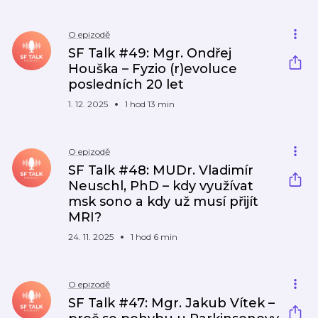
O epizodě
SF Talk #49: Mgr. Ondřej
Houška – Fyzio (r)evoluce
posledních 20 let
1. 12. 2025
1 hod 13 min
O epizodě
SF Talk #48: MUDr. Vladimír
Neuschl, PhD – kdy využívat
msk sono a kdy už musí přijít
MRI?
24. 11. 2025
1 hod 6 min
O epizodě
SF Talk #47: Mgr. Jakub Vítek –