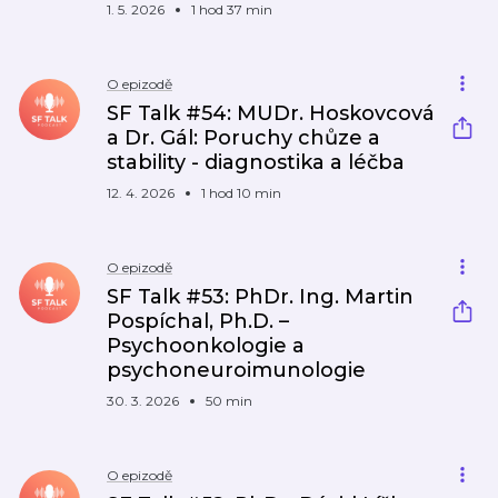
1. 5. 2026
1 hod 37 min
O epizodě
SF Talk #54: MUDr. Hoskovcová
a Dr. Gál: Poruchy chůze a
stability - diagnostika a léčba
12. 4. 2026
1 hod 10 min
O epizodě
SF Talk #53: PhDr. Ing. Martin
Pospíchal, Ph.D. –
Psychoonkologie a
psychoneuroimunologie
30. 3. 2026
50 min
O epizodě