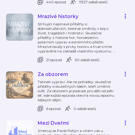
440 epizod
11327 odběratelů
Mrazivé historky
Strhující napínavé příběhy o
dobrodružstvích, které se změnily v boj o
život, tragédiích i hrdinství. Skutečné
příběhy z historie hor, horolezectví,
polárních výprav a extrémního přežití.
Mrazivé osudy s prvky hororu a true-crime
vyprávěné na základě vlastního výzkumu.
…
21 epizod
30 odběratelů
Za obzorem
Tatínek vypráví. Ale ne pohádky, skutečné
příběhy o skutečných lidech, kteří změnili
svět. Za obzorem je podcast pro děti od pěti
let, kde každá epizoda otevírá novou epochu
lidských dějin.
6 epizod
0 odběratelů
Mezi Dveřmi
Jmenuji se Pavel Foltýn a vítám vás u