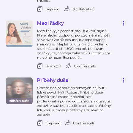
můžet
…
6 epizod
0 odběratelů
Mezi řádky
Mezi řádky je podcast pro UGC tvůrkyně,
které hledají podporu, porozumění a chtějí
se ve své tvorbě posunout a lépe chápat
marketing. Najdeš tu upřímný povídání o
sociálních sítích, UGC tvorbě, budování
značky, psychologii zákazníků i podnikání
na volné noze. Bez pozlá
…
14 epizod
0 odběratelů
Příběhy duše
Chcete nahlédnout do temných zákoutí
lidské psychiky? Podcast Příběhy duše
přináší silné osobní zpovědi, ale i
profesionální pohled odborníků na duševní
zdraví. V každé epizodě se setkáte s příběhy
lidí, kteří si prošli problémy s duševním
zdravím.
15 epizod
8 odběratelů