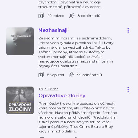
psychologii, psychiatrii a neurologii
srozumitelně, přirozeně a evidence
…
49 epizod
8 odběratelů
Nezhasínaj!
Za siedmimi horami, za siedmimi dolami,
kde sa voda sypala a piesok sa lial, žili tvory
tajomné, diali sa veci záhadné... Takto by
začínali príbehy, ktoré so skutočným
svetom nemajú nič spoločné. Avšak,
nasledujúce udalosti sa naozaj stali. Len na
nejaký čas upadli do z
…
85 epizod
99 odběratelů
True Crime
Opravdové zločiny
První český true crime podcast o zločinech,
které možná znáte, ale určitě o nich nevíte
všechno. Navrch přidáváme špetku černého
humoru a zákulisních detailů. Předplatným
získáš přístup k bonusovým sériím Vaše
tajemné příběhy, True Crime Extra a Blbý
kecy a mnoho dalšíh
…