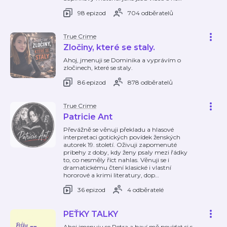
98 epizod
704 odběratelů
True Crime
Zločiny, které se staly.
Ahoj, jmenuji se Dominika a vyprávím o
zločinech, které se staly.
86 epizod
878 odběratelů
True Crime
Patricie Ant
Převážně se věnuji překladu a hlasové
interpretaci gotických povídek ženských
autorek 19. století. Oživuji zapomenuté
pribehy z doby, kdy ženy psaly mezi řádky
to, co nesměly říct nahlas. Věnuji se i
dramatickému čtení klasické i vlastní
hororové a krimi literatury, dop
…
36 epizod
4 odběratelé
PEŤKY TALKY
Ahoj jmenuju se Petra a baví mě povídat si s