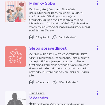
Milenky Sobě
Podcast, který Vás baví. Skutečně
(ne)skutečné příběhy milenek - a kdo ví -
možná i Vás. Příběhy vztahových
trojúhelníků, kde mají milenky a milenci
hlavní slovo. A přispět můžeš i Ty! Na webu
www.milenkysobe.cz napiš svou story a buď
součástí naší crew.
32 epizod
8 odběratelů
Slepá spravedlnost
O VINĚ A TRESTU. A TAKÉ O TRESTU BEZ
VINY. Představte si, že se probouzíte a zjistíte,
že celý váš život je najednou předmětem
trestního řízení. Vaše svoboda, vaše reputace,
dokonce i vaše rodinné vztahy visí na vlásku
rozhodnutí, které padne v soudní síni. Nyní si
pře
…
48 epizod
98 odběratelů
True Crime
V černém
🗣️🎙️V podcastu V černém se podíváme na