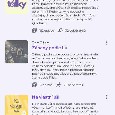
lidmi. Každý z nás je plný zajímavých
zážitků a svého světa, tak proč se nepodělit s
ostatními? Peťky talky je podcast o
obyčejných neobyčejných lidech. Víc info o
mně a nadcházejících dílech hledej na IG
@petkisz
152 epizod
32 odběratelů
True Crime
Záhady podle Lu
Záhady podle Lu je podcast o tom, že pravda
se často neschovává tam, kde ji čekáme. Ne v
dramatickém přiznání. A už vůbec ne ve
velkém odhalení na konci příběhu. Častěji
leží v detailu, který někdo přehlédl, špatně
pochopil nebo považoval za bezvýznamný.
Jsem Lucie Pilá
…
13 epizod
26 odběratelů
Na vlastní uši
Na vlastní uši je podcast aplikace Elredo pro
všechny, kteří milují příběhy, ale místo očí
čtou ušima. V každé epizodě se ponoříme do