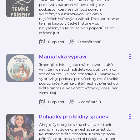
potkává s paranormálnem. Vítejte v
podcastu, který se noří pod povrch
skutečných a mrazivých událostí a
největších světových záhad. Prozkoumáme
temné kapitoly české historie – od
nevyřešených kriminálních případů až po
otřesné justi
…
12 epizod
19 odběratelů
Máma Ivka vypráví
Jmenuji se Ivka a jako máma dvou kluků
vím, že nic nepohladí dětskou duši tak jako
společná chvilka nad pohádkou. „Máma Ivka
vypráví“ je podcast pro všechny malé i velké
posluchače, kteří se chtějí nechat přenést do
světa fantazie, kde dobro vždycky vítězí nad
zlem. Naj
…
19 epizod
0 odběratelů
Pohádky pro klidný spánek
Ahojte, 🌜✨ pojďte se na chvilku zastavit,
zachumlat do deky a nechat se unést do
kouzelného světa pohádek. Každá epizoda
přináší jednu mou vlastní pohádku – plnou