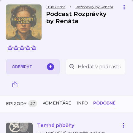
True Crime
Rozprávky by Renáta
Podcast Rozprávky
by Renáta
ODEBÍRAT
KOMENTÁŘE
INFO
PODOBNÉ
EPIZODY
37
Temné příběhy
TAJEMNÉ PŘÍBĚHY: Skutečný zločin se