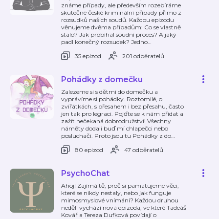
známe případy, ale především rozebíráme
skutečné české kriminální případy přímo z
rozsudků našich soudů. Každou epizodu
věnujeme dvěma případům: Co se vlastně
stalo? Jak probíhal soudní proces? A jaký
padl konečný rozsudek? Jedno
…
35 epizod
201 odběratelů
Pohádky z domečku
Zalezeme si s dětmi do domečku a
vyprávíme si pohádky. Roztomilé, o
zvířátkách, s přesahem i bez přesahu, často
jen tak pro legraci. Pojďte se k nám přidat a
zažít nečekaná dobrodružství! Všechny
náměty dodali buď mí chlapečci nebo
posluchači. Proto jsou tu Pohádky z do
…
80 epizod
47 odběratelů
PsychoChat
Ahoj! Zajímá tě, proč si pamatujeme věci,
které se nikdy nestaly, nebo jak funguje
mimosmyslové vnímání? Každou druhou
neděli vychází nová epizoda, ve které Tadeáš
Kovář a Tereza Dufková povídají o