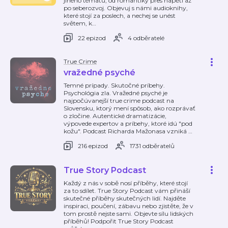
jiného tématu, od romantiky přes napětí až
po seberozvoj. Objevuj s námi audioknihy,
které stojí za poslech, a nechej se unést
světem, k
…
22 epizod
4 odběratelé
True Crime
vražedné psyché
Temné prípady. Skutočné príbehy.
Psychológia zla. Vražedné psyché je
najpočúvanejší true crime podcast na
Slovensku, ktorý mení spôsob, ako rozprávať
o zločine. Autentické dramatizácie,
výpovede expertov a príbehy, ktoré idú "pod
kožu". Podcast Richarda Mažonasa vzniká
…
216 epizod
1731 odběratelů
True Story Podcast
Každý z nás v sobě nosí příběhy, které stojí
za to sdílet. True Story Podcast vám přináší
skutečné příběhy skutečných lidí. Najděte
inspiraci, poučení, zábavu nebo zjistěte, že v
tom prostě nejste sami. Objevte sílu lidských
příběhů! Podpořit True Story Podcast