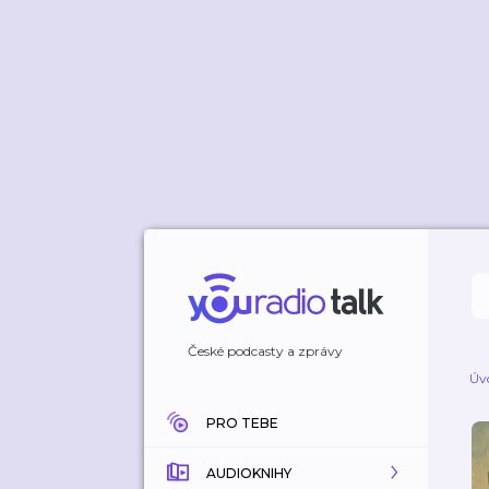
České podcasty a zprávy
Úv
PRO TEBE
AUDIOKNIHY