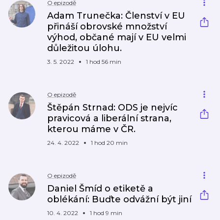
O epizodě
Adam Trunečka: Členství v EU
přináší obrovské množství
výhod, občané mají v EU velmi
důležitou úlohu.
3. 5. 2022
1 hod 56 min
O epizodě
Štěpán Strnad: ODS je nejvíc
pravicová a liberální strana,
kterou máme v ČR.
24. 4. 2022
1 hod 20 min
O epizodě
Daniel Šmíd o etiketě a
oblékání: Buďte odvážní být jiní
10. 4. 2022
1 hod 9 min