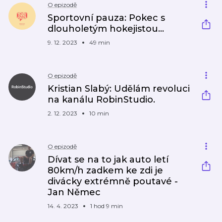
O epizodě
Sportovní pauza: Pokec s
dlouholetým hokejistou...
9. 12. 2023
49 min
O epizodě
Kristian Slabý: Udělám revoluci
na kanálu RobinStudio.
2. 12. 2023
10 min
O epizodě
Dívat se na to jak auto letí
80km/h zadkem ke zdi je
divácky extrémně poutavé -
Jan Němec
14. 4. 2023
1 hod 9 min