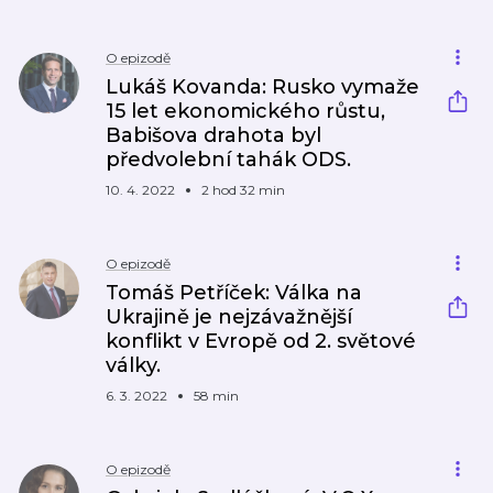
O epizodě
Lukáš Kovanda: Rusko vymaže
15 let ekonomického růstu,
Babišova drahota byl
předvolební tahák ODS.
10. 4. 2022
2 hod 32 min
O epizodě
Tomáš Petříček: Válka na
Ukrajině je nejzávažnější
konflikt v Evropě od 2. světové
války.
6. 3. 2022
58 min
O epizodě