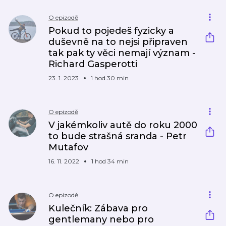
O epizodě
Pokud to pojedeš fyzicky a
duševně na to nejsi připraven
tak pak ty věci nemají význam -
Richard Gasperotti
23. 1. 2023
1 hod 30 min
O epizodě
V jakémkoliv autě do roku 2000
to bude strašná sranda - Petr
Mutafov
16. 11. 2022
1 hod 34 min
O epizodě
Kulečník: Zábava pro
gentlemany nebo pro