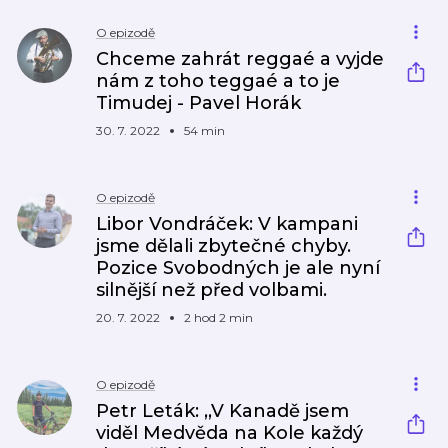
O epizodě
Chceme zahrát reggaé a vyjde
nám z toho teggaé a to je
Timudej - Pavel Horák
30. 7. 2022
54 min
O epizodě
Libor Vondráček: V kampani
jsme dělali zbytečné chyby.
Pozice Svobodných je ale nyní
silnější než před volbami.
20. 7. 2022
2 hod 2 min
O epizodě
Petr Leták: ,,V Kanadě jsem
viděl Medvěda na Kole každý