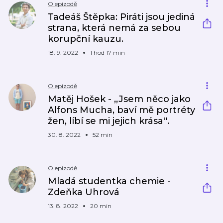
O epizodě
Tadeáš Štěpka: Piráti jsou jediná
strana, která nemá za sebou
korupční kauzu.
18. 9. 2022
1 hod 17 min
O epizodě
Matěj Hošek - ,,Jsem něco jako
Alfons Mucha, baví mě portréty
žen, líbí se mi jejich krása''.
30. 8. 2022
52 min
O epizodě
Mladá studentka chemie -
Zdeňka Uhrová
13. 8. 2022
20 min