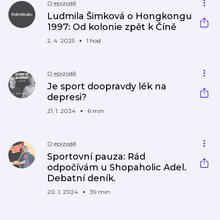
O epizodě
Ludmila Šimková o Hongkongu
1997: Od kolonie zpět k Číně
2. 4. 2025
1 hod
O epizodě
Je sport doopravdy lék na
depresi?
21. 1. 2024
6 min
O epizodě
Sportovní pauza: Rád
odpočívám u Shopaholic Adel.
Debatní deník.
20. 1. 2024
39 min