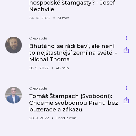
hospodské štamgasty? - Josef
Nechvíle
24. 10. 2022
31 min
O epizodě
Bhutánci se rádi baví, ale není
to nejšťastnější zemí na světě. -
Michal Thoma
28. 9. 2022
48 min
O epizodě
Tomáš Štampach (Svobodní):
Chceme svobodnou Prahu bez
buzerace a zákazů.
20. 9. 2022
1 hod 8 min