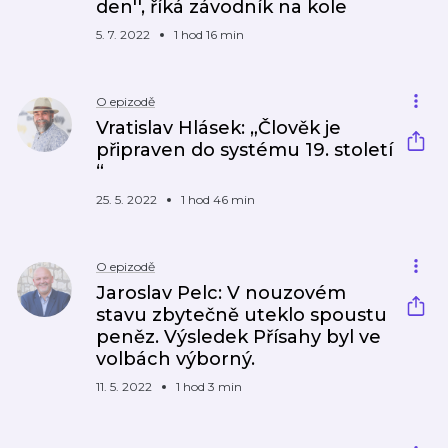
den'', říká závodník na kole
5. 7. 2022
1 hod 16 min
O epizodě
Vratislav Hlásek: „Člověk je
připraven do systému 19. století
“
25. 5. 2022
1 hod 46 min
O epizodě
Jaroslav Pelc: V nouzovém
stavu zbytečně uteklo spoustu
peněz. Výsledek Přísahy byl ve
volbách výborný.
11. 5. 2022
1 hod 3 min