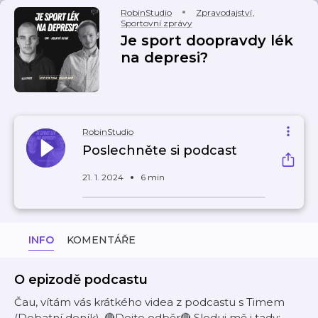
RobinStudio
Zpravodajství
,
Sportovní zprávy
Je sport doopravdy lék
na depresi?
RobinStudio
Poslechněte si podcast
21. 1. 2024
6 min
INFO
KOMENTÁŘE
O epizodě podcastu
Čau, vítám vás krátkého videa z podcastu s Timem
(Debatní deník). 🔴Dejte odběr🔴 Sleduj mě i tady: