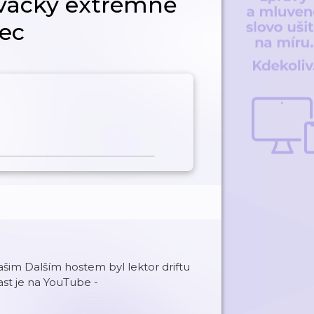
ivácky extrémně
ec
šim Dalším hostem byl lektor driftu
st je na YouTube -