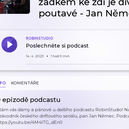
zadkem ke zdi je d
poutavé - Jan Něm
ROBINSTUDIO
Poslechněte si podcast
14. 4. 2023
1 hod 9 min
NFO
KOMENTÁŘE
 epizodě podcastu
tám vás dámy a pánové u dalšího podcastu RobinStudio! Na
závodník českého driftového seriálu, pan Jan Němec. Podca
ttps://youtu.be/4M4ITG_dEn0