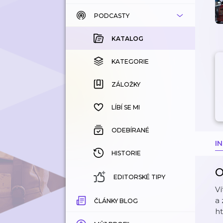
PODCASTY
KATALOG
KOUPENÉ
KATALOG
KATEGORIE
KATEGORIE
ZÁLOŽKY
ZÁLOŽKY
HISTORIE
LÍBÍ SE MI
ODEBÍRANÉ
I
HISTORIE
O
EDITORSKÉ TIPY
Ví
a 
ČLÁNKY BLOG
h