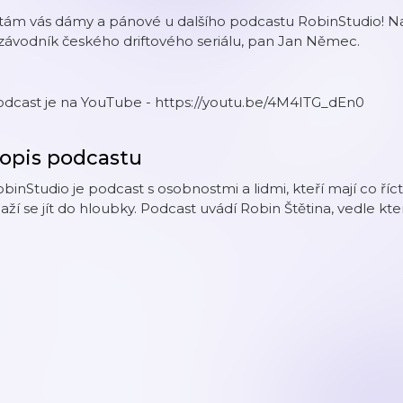
tám vás dámy a pánové u dalšího podcastu RobinStudio! Na
závodník českého driftového seriálu, pan Jan Němec.
odcast je na YouTube - https://youtu.be/4M4ITG_dEn0
opis podcastu
binStudio je podcast s osobnostmi a lidmi, kteří mají co ří
aží se jít do hloubky. Podcast uvádí Robin Štětina, vedle kte