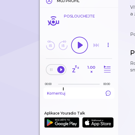
MŮJ PROFIL
Ví
a 
POSLOUCHEJTE
P
P
Ro
1.00
sn
×
00:00
00:00
Komentuj
Aplikace Youradio Talk