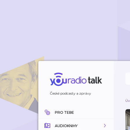
České podcasty a zprávy
Úv
PRO TEBE
AUDIOKNIHY