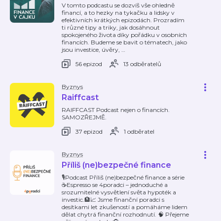
V tomto podcastu se dozvíš vše ohledně
financí, a to hezky na tykačku a lidsky v
efektivních krátkých epizodách. Prozradím
ti různé tipy a triky, jak dosáhnout
spokojeného života díky pořádku v osobních
financích. Budeme se bavit o tématech, jako
jsou investice, úvěry,
…
56 epizod
13 odběratelů
Byznys
Raiffcast
RAIFFCAST Podcast nejen o financích.
SAMOZŘEJMĚ.
37 epizod
1 odběratel
Byznys
Příliš (ne)bezpečné finance
🎙️Podcast Příliš (ne)bezpečné finance a série
☕️Espresso se 4poradci – jednoduché a
srozumitelné vysvětlení světa hypoték a
investic.🏦📈 Jsme finanční poradci s
desítkami let zkušeností a pomáháme lidem
dělat chytrá finanční rozhodnutí. 🧠 Přejeme