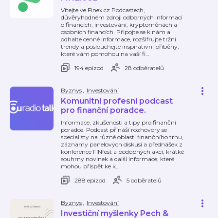
Vítejte ve Finex.cz Podcastech,
důvěryhodném zdroji odborných informací
o financích, investování, kryptoměnách a
osobních financích. Připojte se k nám a
odhalte cenné informace, rozšifrujte tržní
trendy a poslouchejte inspirativní příběhy,
které vám pomohou na vaší fi
…
194 epizod
28 odběratelů
Byznys
,
Investování
Komunitní profesní podcast
pro finanční poradce.
Informace, zkušenosti a tipy pro finanční
poradce. Podcast přináší rozhovory se
specialisty na různé oblasti finančního trhu,
záznamy panelových diskusí a přednášek z
konference FINfest a podobných akcí, krátké
souhrny novinek a další informace, které
mohou přispět ke k
…
288 epizod
5 odběratelů
Byznys
,
Investování
Investiční myšlenky Pech &