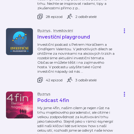
trhu. Nechte se inspirovat radami, tipy a
zkušenostmi přímo z p
…
28 epizod
2 odběratelé
Byznys
,
Investování
Investiční playground
Investiční podcast s Petrem Horáčkem a
Ondřejem Valentou. V jednotlivých dílech se
ohlížíme za novinkami na akciových trzích a
rozebíráme aktuální investiční témata.
Občas se můžete těšit i na zajímavého
hosta. V podcastu uslyšíte také různé
investiční nápady od nás
…
42 epizod
3 odběratelé
Byznys
Podcast 4fin
My jsme 4fin, naším cílem je nejen růst na
trhu majetkového poradenství, ale cítíme i
velkou zodpovědnost za kultivování trhu
jako takového. Stejně jako v rámci 4synergií
sdílí naši klíčoví lidé své know how s naší
celou sítí, rozhodli jsme se odkrýt naše know