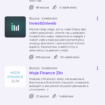
how i ost
…
68 epizod
0 odběratelů
Byznys
,
Investování
Investičníweb
Peníze nikdy nespí, ani ty vaše! Dobrý den,
vážení posluchači, vítáme vás u podcastů
Investičního webu. Nabízíme to nejlepší z
našich videí a také původní komentáře a
analýzy domácích i zahraničních tržních
expertů. Ekonomika, tradiční trhy a
alternativy na jednom místě
…
855 epizod
60 odběratelů
Byznys
,
Investování
Moje Finance Zlín
Podcast o financích, který vás bude bavit.
Bavíme se o finančních návycích, investicích,
postojích a aktuálních situacích jednoduše a
s humorem. :)
23 epizod
1 odběratel