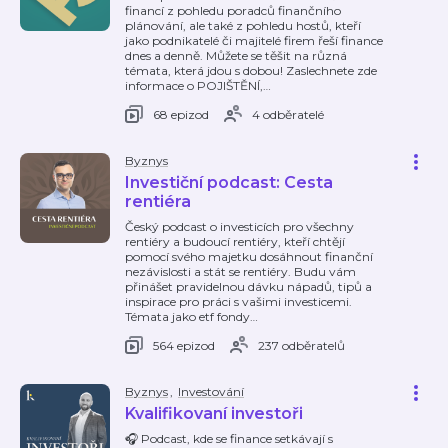
financí z pohledu poradců finančního
plánování, ale také z pohledu hostů, kteří
jako podnikatelé či majitelé firem řeší finance
dnes a denně. Můžete se těšit na různá
témata, která jdou s dobou! Zaslechnete zde
informace o POJIŠTĚNÍ,
…
68 epizod
4 odběratelé
Byznys
Investiční podcast: Cesta
rentiéra
Český podcast o investicích pro všechny
rentiéry a budoucí rentiéry, kteří chtějí
pomocí svého majetku dosáhnout finanční
nezávislosti a stát se rentiéry. Budu vám
přinášet pravidelnou dávku nápadů, tipů a
inspirace pro práci s vašimi investicemi.
Témata jako etf fondy
…
564 epizod
237 odběratelů
Byznys
,
Investování
Kvalifikovaní investoři
🎧 Podcast, kde se finance setkávají s