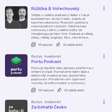
Růžička & Vořechovský
Vítejte u našeho podcastu! Jeden z nás je
businessman, druhý trader, a spolu se
bavíme o ekonomii, financích, politice a
mezinárodních vztazích. Děláme taky
rozhovory s lidmi z celého světa: od
Hongkongu po New York. Podcast je někdy
česky, někdy anglicky. Btw, nemáme p
…
113 epizod
25 odběratelů
Byznys
,
Investování
Portu Podcast
Portu je největší robo-advisory platforma v
střední Evropě. Pomáháme lidem lépe a
efektivněji investovat bez zbytečného
papírování. Přinášíme vám zajímavé
novinky ze světa investic a rozhovory.
130 epizod
33 odběratelů
Byznys
,
Investování
Za bohatší Česko