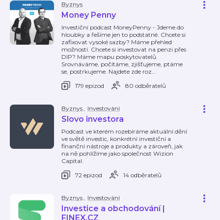
Byznys
Money Penny
Investiční podcast MoneyPenny - Jdeme do
hloubky a řešíme jen to podstatné. Chcete si
zafixovat vysoké sazby? Máme přehled
možností. Chcete si investovat na penzi přes
DIP? Máme mapu poskytovatelů.
Srovnáváme, počítáme, zjišťujeme, ptáme
se, postrkujeme. Najdete zde roz
…
179 epizod
80 odběratelů
Byznys
,
Investování
Slovo investora
Podcast ve kterém rozebíráme aktuální dění
ve světě investic, konkrétní investiční a
finanční nástroje a produkty a zároveň, jak
na ně pohlížíme jako společnost Wizion
Capital.
72 epizod
14 odběratelů
Byznys
,
Investování
Investice a obchodování |
FINEX.CZ