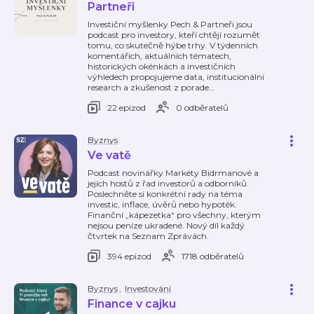
Partneři
Investiční myšlenky Pech & Partneři jsou
podcast pro investory, kteří chtějí rozumět
tomu, co skutečně hýbe trhy. V týdenních
komentářích, aktuálních tématech,
historických okénkách a investičních
výhledech propojujeme data, institucionální
research a zkušenost z porade
…
22 epizod
0 odběratelů
Byznys
Ve vatě
Podcast novinářky Markéty Bidrmanové a
jejích hostů z řad investorů a odborníků.
Poslechněte si konkrétní rady na téma
investic, inflace, úvěrů nebo hypoték.
Finanční „kápezetka“ pro všechny, kterým
nejsou peníze ukradené. Nový díl každý
čtvrtek na Seznam Zprávách.
394 epizod
1718 odběratelů
Byznys
,
Investování
Finance v cajku