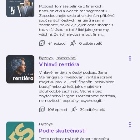
Podcast Tomáše Jelínka o financích,
nástupnictví a wealth managementu.
Zaposlouchejte se do atraktivních příběhů
současných českých rentiérů a sami
zhodnoťte, nakolik je jejich cesta shodná s
tou vaší. Jsou to totiž lidé jako jsme my
všichni. Zvládli ale dosáhnout finan
…
44 epizod
0 odběratelů
Byznys
,
Investování
V hlavě rentiéra
V hlavě rentiéra je český podcast Jana
Steiningera o investování, rentě a správě
majetku pro lidi, kteří finanční nezávislost
budují nebo už řeší, jak s majetkem
dlouhodobě zacházet. Věcně a bez
zbytečného žargonu rozebíráme portfolia,
nemovitosti, poplatky, psychologii
…
106 epizod
39 odběratelů
Byznys
Podle skutečnosti
Tento podcast má nahlédnout do světa