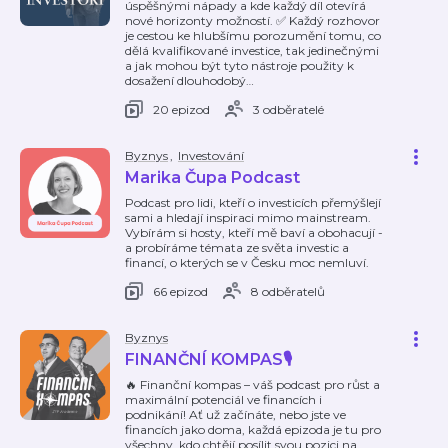
úspěšnými nápady a kde každý díl otevírá
nové horizonty možností. ✅ Každý rozhovor
je cestou ke hlubšímu porozumění tomu, co
dělá kvalifikované investice, tak jedinečnými
a jak mohou být tyto nástroje použity k
dosažení dlouhodobý
…
20 epizod
3 odběratelé
Byznys
,
Investování
Marika Čupa Podcast
Podcast pro lidi, kteří o investicích přemýšlejí
sami a hledají inspiraci mimo mainstream.
Vybírám si hosty, kteří mě baví a obohacují -
a probíráme témata ze světa investic a
financí, o kterých se v Česku moc nemluví.
66 epizod
8 odběratelů
Byznys
FINANČNÍ KOMPAS🎙️
🔥 Finanční kompas – váš podcast pro růst a
maximální potenciál ve financích i
podnikání! Ať už začínáte, nebo jste ve
financích jako doma, každá epizoda je tu pro
všechny, kdo chtějí posílit svou pozici na