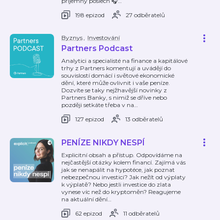
příjemný poslech 🎧
…
198 epizod
27 odběratelů
Byznys
,
Investování
Partners Podcast
Analytici a specialisté na finance a kapitálové
trhy z Partners komentují a uvádějí do
souvislostí domácí i světové ekonomické
dění, které může ovlivnit i vaše peníze.
Dozvíte se taky nejžhavější novinky z
Partners Banky, s nimiž se dříve nebo
později setkáte třeba v na
…
127 epizod
13 odběratelů
PENÍZE NIKDY NESPÍ
Explicitní obsah a přístup. Odpovídáme na
nejčastější otázky kolem financí. Zajímá vás
jak se nenapálit na hypotéce, jak poznat
nebezpečnou investici? Jak nežít od výplaty
k výplatě? Nebo jestli investice do zlata
vynese víc než do kryptoměn? Reagujeme
na aktuální dění
…
62 epizod
11 odběratelů