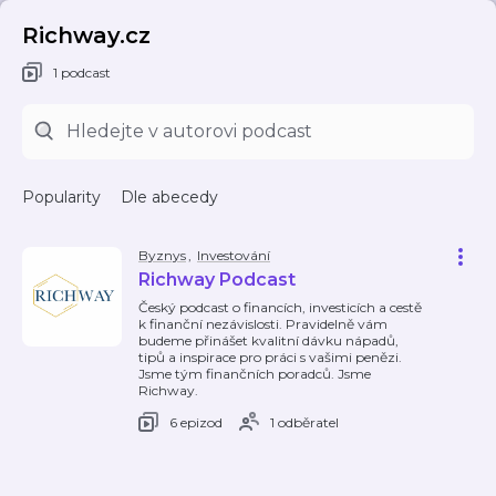
Richway.cz
1 podcast
Popularity
Dle abecedy
Byznys
,
Investování
Richway Podcast
Český podcast o financích, investicích a cestě
k finanční nezávislosti. Pravidelně vám
budeme přinášet kvalitní dávku nápadů,
tipů a inspirace pro práci s vašimi penězi.
Jsme tým finančních poradců. Jsme
Richway.
6 epizod
1 odběratel