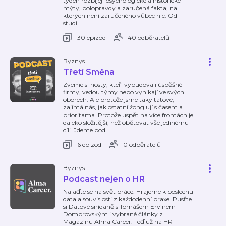
týden rozbíjejí psychologické a historické
mýty, polopravdy a zaručená fakta, na
kterých není zaručeného vůbec nic. Od
studi
…
30 epizod
40 odběratelů
Byznys
Třetí Směna
Zveme si hosty, kteří vybudovali úspěšné
firmy, vedou týmy nebo vynikají ve svých
oborech. Ale protože jsme taky tátové,
zajímá nás, jak ostatní žonglují s časem a
prioritama. Protože uspět na více frontách je
daleko složitější, než obětovat vše jedinému
cíli. Jdeme pod
…
6 epizod
0 odběratelů
Byznys
Podcast nejen o HR
Nalaďte se na svět práce. Hrajeme k poslechu
data a souvislosti z každodenní praxe. Pusťte
si Datové snídaně s Tomášem Ervínem
Dombrovským i vybrané články z
Magazínu Alma Career. Teď už na HR