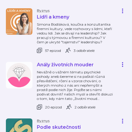
Byznys
Lídři a kmeny
Simona Bodláková, koučka a konzultantka
firemní kultury, vede rozhovory s lidmi, kteří
vedou lidi. Jak se dívají na leadership? Jak
pracují s týmovou a firemní kulturou? V
čem je ukryté "tajemství" leadershipu?
57 epizod
3 odběratelé
Anály životních mouder
Nevážně o vážném tématu psychické
pohody aneb bereme si na paškál různá
přesvědčení, rčení a vzorce chování, o
kterých mnoho z nás ani nepřemýšlí a
prostě podle nich žije. Pojďte se s námi
podívat dovnitř našich myslí a otevřít diskuzi
o tom, kdy nám tato „životní moud
…
20 epizod
2 odběratelé
Byznys
Podle skutečnosti