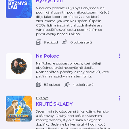
Byznys Lab
V novém podcastu Byznys Lab jsme si na
podnikání posvítili pod mikroskopem. Každý
díl je jako laboratorní analýza, ve které
zkoumáme, jak vzniká úspěch. Úspěšní
CEOs, lídři a inspirativní podnikatelé se s
vámi podělí o svoji cestu podnikáním od
první kapky nápadu až po
…
9 epizod
0 odběratelů
Na Pokec
Na Pokec je podcast o lidech, kteří dělají
obyčejnou práci neobyčejně dobře.
Poslechněte si příběhy a rady praktiků, kteří
patří mezi špičky na našem trhu.
82 epizod
4 odběratelé
Byznys
KRUTÉ SKLADY
Jeden má rád ošoupaná trika, džíny, tenisky
a kšiltovky. Druhý nosí košile s vlastním
monogramem, stylová saka a elegantní
doplňky. Jeden je bajker, druhý hodinkový
mág. Michal a Martin se dokonale doplňují. V