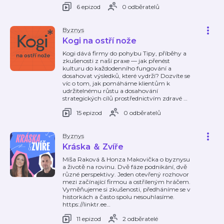
6 epizod
0 odběratelů
Byznys
Kogi na ostří nože
Kogi dává firmy do pohybu Tipy, příběhy a
zkušenosti z naší praxe — jak přenést
kulturu do každodenního fungování a
dosahovat výsledků, které vydrží? Dozvíte se
víc o tom, jak pomáháme klientům k
udržitelnému růstu a dosahování
strategických cílů prostřednictvím zdravé
…
15 epizod
0 odběratelů
Byznys
Kráska ＆ Zvíře
Míša Raková & Honza Makovička o byznysu
a životě na rovinu. Dvě fáze podnikání, dvě
různé perspektivy. Jeden otevřený rozhovor
mezi začínající firmou a ostříleným hráčem.
Vyměňujeme si zkušenosti, předháníme se v
historkách a často spolu nesouhlasíme.
https://linktr.ee
…
11 epizod
2 odběratelé