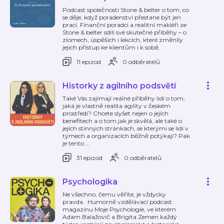
Podcast společnosti Stone & belter o tom, co
se děje, když poradenství přestane být jen
prací. Finanční poradci a realitní makléři ze
Stone & belter sdílí své skutečné příběhy – o
zlomech, úspěších i lekcích, které změnily
jejich přístup ke klientům i k sobě.
11 epizod
0 odběratelů
Historky z agilního podsvětí
Také Vás zajímají reálné příběhy lidí o tom,
jaká je vlastně realita agility v českém
prostředí? Chcete slyšet nejen o jejích
benefitech a o tom jak je skvělá, ale také o
jejích stinných stránkách, se kterými se lidi v
týmech a organizacích běžně potýkají? Pak
je tento
…
31 epizod
0 odběratelů
Psychologika
Ne všechno, čemu věříte, je vždycky
pravda. Humorně vzdělávací podcast
magazínu Moje Psychologie, ve kterém
Adam Balažovič a Brigita Zemen každý