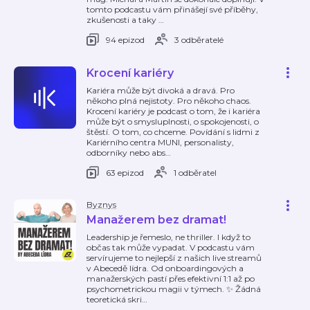
tomto podcastu vám přinášejí své příběhy,
zkušenosti a taky
…
94 epizod
3 odběratelé
Krocení kariéry
Kariéra může být divoká a dravá. Pro
někoho plná nejistoty. Pro někoho chaos.
Krocení kariéry je podcast o tom, že i kariéra
může být o smysluplnosti, o spokojenosti, o
štěstí. O tom, co chceme. Povídání s lidmi z
Kariérního centra MUNI, personalisty,
odborníky nebo abs
…
63 epizod
1 odběratel
Byznys
Manažerem bez dramat!
Leadership je řemeslo, ne thriller. I když to
občas tak může vypadat. V podcastu vám
servírujeme to nejlepší z našich live streamů
v Abecedě lídra. Od onboardingových a
manažerských pastí přes efektivní 1:1 až po
psychometrickou magii v týmech. ✨ Žádná
teoretická skri
…