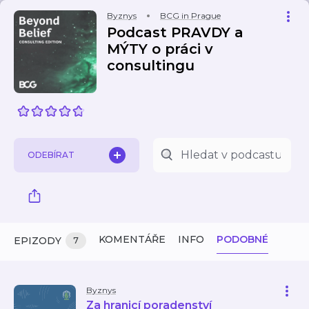
Byznys
BCG in Prague
Podcast PRAVDY a
MÝTY o práci v
consultingu
ODEBÍRAT
KOMENTÁŘE
INFO
PODOBNÉ
EPIZODY
7
Byznys
Za hranicí poradenství