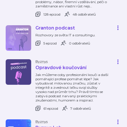
problémy, nábor, firemní vzdělávání, péči o
zaměstnance ani vlastní růst nejs
…
128 epizod
48 odběratelů
Granton podcast
Rozhovory ze světa IT a consultingu.
5 epizod
0 odběratelů
Byznys
Opravdové koučování
Jak můžeme coby profesionální kouči a další
pomáhající profese pomáhat lépe? Jak
vybudovat milovanou značku, zůstat v
integritě a zvednout laťku svojí služby
vysoko nad průměr trhu? Právě tímto se
zabývá podcast narvaný praktickými
zkušenostmi, humorem a inspirací.
61 epizod
7 odběratelů
Byznys