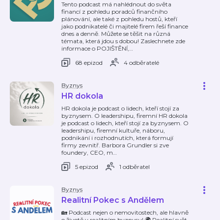
Tento podcast má nahlédnout do světa
financí z pohledu poradců finančního
plánování, ale také z pohledu hostů, kteří
jako podnikatelé či majitelé firem řeší finance
dnes a denně. Můžete se těšit na různá
témata, která jdou s dobou! Zaslechnete zde
informace o POJIŠTĚNÍ,
…
68 epizod
4 odběratelé
Byznys
HR dokola
HR dokola je podcast o lidech, kteří stojí za
byznysem. O leadershipu, firemní HR dokola
je podcast o lidech, kteří stojí za byznysem. O
leadershipu, firemní kultuře, náboru,
podnikání i rozhodnutích, která formují
firmy zevnitř. Barbora Grundler si zve
foundery, CEO, m
…
5 epizod
1 odběratel
Byznys
Realitní Pokec s Andělem
🏡 Podcast nejen o nemovitostech, ale hlavně
o životě v realitním byznysu! 🌍 Realitní svět