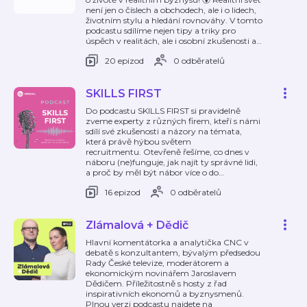
není jen o číslech a obchodech, ale i o lidech,
životním stylu a hledání rovnováhy. V tomto
podcastu sdílíme nejen tipy a triky pro
úspěch v realitách, ale i osobní zkušenosti a
…
20 epizod
0 odběratelů
SKILLS FIRST
Do podcastu SKILLS FIRST si pravidelně
zveme experty z různých firem, kteří s námi
sdílí své zkušenosti a názory na témata,
která právě hýbou světem
recruitmentu. Otevřeně řešíme, co dnes v
náboru (ne)funguje, jak najít ty správné lidi,
a proč by měl být nábor více o do
…
16 epizod
0 odběratelů
Zlámalová + Dědič
Hlavní komentátorka a analytička CNC v
debatě s konzultantem, bývalým předsedou
Rady České televize, moderátorem a
ekonomickým novinářem Jaroslavem
Dědičem. Příležitostně s hosty z řad
inspirativních ekonomů a byznysmenů.
Plnou verzi podcastu najdete na