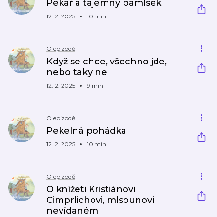
Pekař a tajemný pamlsek
12. 2. 2025
10 min
O epizodě
Když se chce, všechno jde,
nebo taky ne!
12. 2. 2025
9 min
O epizodě
Pekelná pohádka
12. 2. 2025
10 min
O epizodě
O knížeti Kristiánovi
Cimprlichovi, mlsounovi
nevídaném