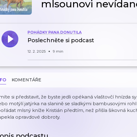
mlsounovi nevída
POHÁDKY PANA DONUTILA
Poslechněte si podcast
12. 2. 2025
9 min
NFO
KOMENTÁŘE
íte si představit, že byste jedli opékaná vlaštovčí hnízda
bo motýlí jatýrka na slanině se sladkými bambusovými rohl
ořádat mlsný kníže Kristián předtím, než přišla šikovná k
apekla opravdové dobroty.
opis podcastu