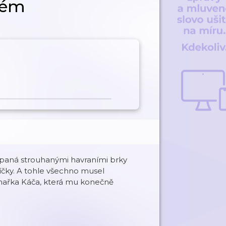
ném
 sypaná strouhanými havraními brky
íčky. A tohle všechno musel
uchařka Káča, která mu konečně