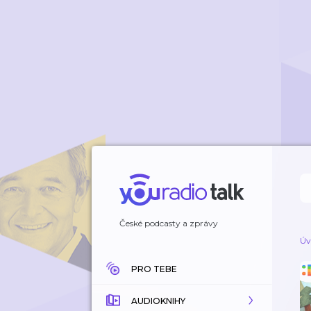
České podcasty a zprávy
Úv
PRO TEBE
AUDIOKNIHY