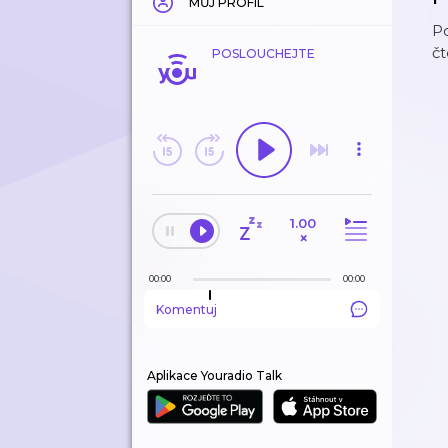
MŮJ PROFIL
Po
č
POSLOUCHEJTE
1.00
×
00:00
00:00
Komentuj
Aplikace Youradio Talk