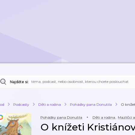
Najděte si:
od
Podcasty
Děti a rodina
Pohádky pana Donutila
O knížet
Pohádky pana Donutila
Děti a rodina
,
Mazlíčci a
O knížeti Kristiánov