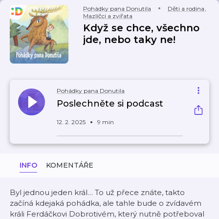
Pohádky pana Donutila
Děti a rodina
,
Mazlíčci a zvířata
Když se chce, všechno
jde, nebo taky ne!
Pohádky pana Donutila
Poslechněte si podcast
12. 2. 2025
9 min
INFO
KOMENTÁŘE
Byl jednou jeden král… To už přece znáte, takto
začíná kdejaká pohádka, ale tahle bude o zvídavém
králi Ferdáčkovi Dobrotivém, který nutně potřeboval