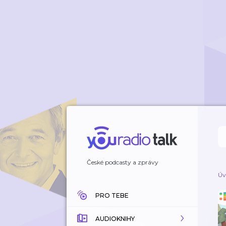
České podcasty a zprávy
Úv
PRO TEBE
AUDIOKNIHY