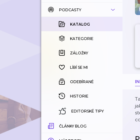
PODCASTY
KATALOG
KOUPENÉ
KATALOG
KATEGORIE
KATEGORIE
ZÁLOŽKY
ZÁLOŽKY
HISTORIE
LÍBÍ SE MI
I
ODEBÍRANÉ
HISTORIE
Ta
ja
EDITORSKÉ TIPY
st
c
ČLÁNKY BLOG
P