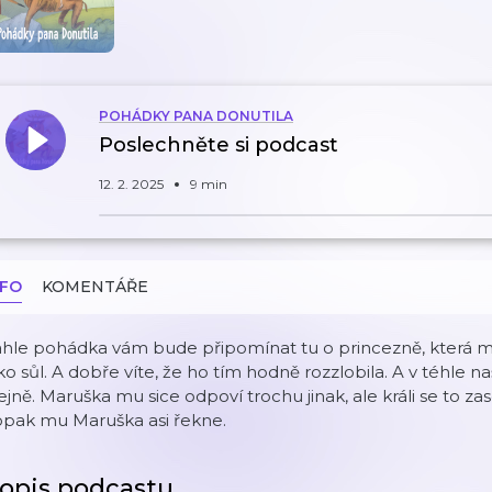
POHÁDKY PANA DONUTILA
Poslechněte si podcast
12. 2. 2025
9 min
NFO
KOMENTÁŘE
hle pohádka vám bude připomínat tu o princezně, která mě
ko sůl. A dobře víte, že ho tím hodně rozzlobila. A v téhle
ejně. Maruška mu sice odpoví trochu jinak, ale králi se to za
opak mu Maruška asi řekne.
opis podcastu