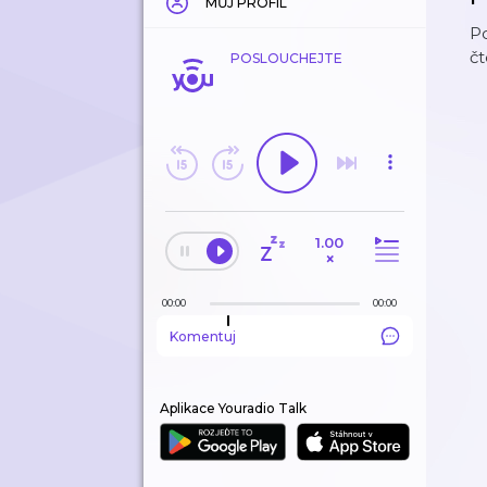
MŮJ PROFIL
Po
č
POSLOUCHEJTE
1.00
×
00:00
00:00
Komentuj
Aplikace Youradio Talk