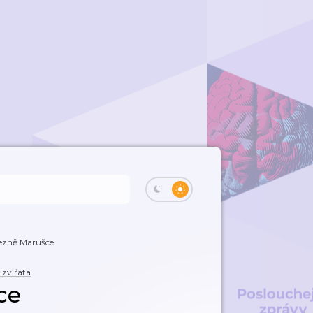
ezně Marušce
 zvířata
ce