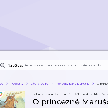
Najděte si:
od
Podcasty
Děti a rodina
Pohádky pana Donutila
O princ
Pohádky pana Donutila
Děti a rodina
,
Mazlíčci a
O princezně Maruš