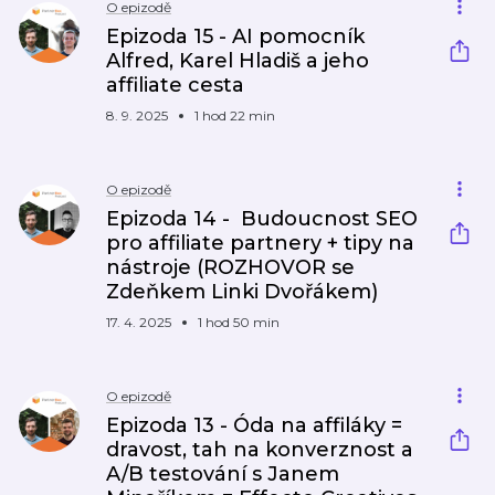
O epizodě
Epizoda 15 - AI pomocník
Alfred, Karel Hladiš a jeho
affiliate cesta
8. 9. 2025
1 hod 22 min
O epizodě
Epizoda 14 - Budoucnost SEO
pro affiliate partnery + tipy na
nástroje (ROZHOVOR se
Zdeňkem Linki Dvořákem)
17. 4. 2025
1 hod 50 min
O epizodě
Epizoda 13 - Óda na affiláky =
dravost, tah na konverznost a
A/B testování s Janem