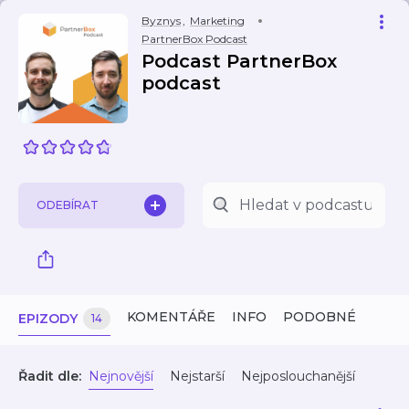
Byznys
,
Marketing
PartnerBox Podcast
Podcast PartnerBox
podcast
ODEBÍRAT
KOMENTÁŘE
INFO
PODOBNÉ
EPIZODY
14
Řadit dle:
Nejnovější
Nejstarší
Nejposlouchanější