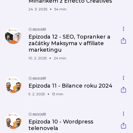
Minaříkem z Effecto Creatives
24. 3. 2025
54 min
O epizodě
Epizoda 12 - SEO, Topranker a
začátky Maksyma v affiliate
marketingu
10. 2. 2025
24 min
O epizodě
Epizoda 11 - Bilance roku 2024
9. 2. 2025
13 min
O epizodě
Epizoda 10 - Wordpress
telenovela