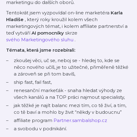
marketingu do dalších oborů.
Tentokrát jsem vyzpovídal on-line marketéra
Karla
Hladiše
, který roky kroužil kolem všech
marketingových témat, i kolem affiliate partnerství a
teď vytváří
AI pomocníky
skrze
svého Marketingového sluhu
.
Témata, která jsme rozebírali:
zkoušej věci, uč se, neboj se - hledej to, kde se
něco nového učíš, je to užitečné, přiměřeně těžké
a zároveň se při tom bavíš,
ship fast, fail fast,
renesanční markeťák - snaha hledat výhody ze
všech kanálů a na TOP práci najmout specialisty,
jak těžké je najít balanc mezi tím, co tě živí, a tím,
co tě baví a mohlo by živit “někdy v budoucnu”
affiliate program
Partner.sambalshop.cz
a svobodu v podnikání.