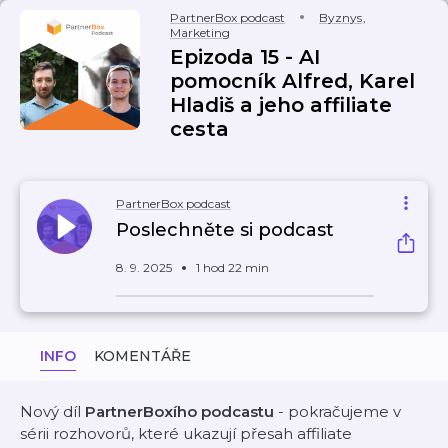
PartnerBox podcast
Byznys
,
Marketing
Epizoda 15 - AI
pomocník Alfred, Karel
Hladiš a jeho affiliate
cesta
PartnerBox podcast
Poslechněte si podcast
8. 9. 2025
1 hod 22 min
INFO
KOMENTÁŘE
Nový díl
PartnerBoxího podcastu
- pokračujeme v
sérii rozhovorů, které ukazují přesah affiliate