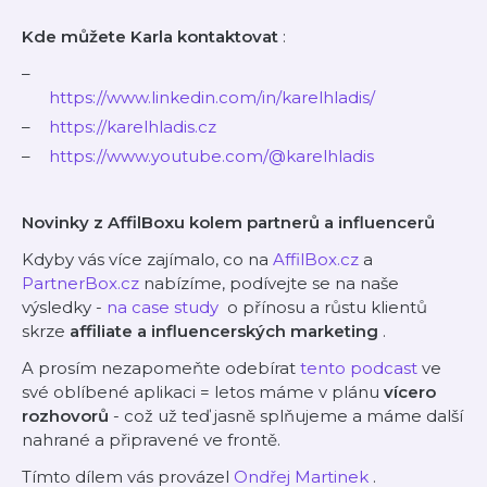
Kde můžete Karla kontaktovat
:
https://www.linkedin.com/in/karelhladis/
https://karelhladis.cz
https://www.youtube.com/@karelhladis
Novinky z AffilBoxu kolem partnerů a influencerů
Kdyby vás více zajímalo, co na
⁠⁠AffilBox.cz⁠⁠
a
⁠PartnerBox.cz⁠
nabízíme, podívejte se na naše
výsledky -
⁠⁠na case study ⁠⁠
o přínosu a růstu klientů
skrze
affiliate a influencerských marketing
.
A prosím nezapomeňte odebírat
⁠⁠tento podcast⁠⁠
ve
své oblíbené aplikaci = letos máme v plánu
vícero
rozhovorů
- což už teď jasně splňujeme a máme další
nahrané a připravené ve frontě.
Tímto dílem vás provázel
⁠⁠Ondřej Martinek⁠⁠
.