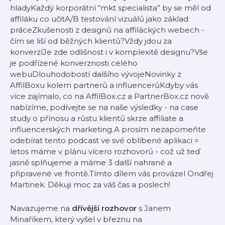
hladyKaždý korporátní “mkt specialista” by se měl od
affiláku co učitA/B testování vizuálů jako základ
práceZkušenosti z designů na affiláckých webech -
čím se liší od běžných klientů?Vždy jdou za
konverzíJe zde odlišnost i v komplexitě designu?Vše
je podřízené konverznosti celého
webuDlouhodobostí dalšího vývojeNovinky z
AffilBoxu kolem partnerů a influencerůKdyby vás
více zajímalo, co na ⁠AffilBox.cz⁠ a PartnerBox.cz nově
nabízíme, podívejte se na naše výsledky - ⁠na case
study ⁠o přínosu a růstu klientů skrze affiliate a
influencerských marketing.A prosím nezapomeňte
odebírat ⁠tento podcast⁠ ve své oblíbené aplikaci =
letos máme v plánu vícero rozhovorů - což už teď
jasně splňujeme a máme 3 další nahrané a
připravené ve frontě.Tímto dílem vás provázel ⁠Ondřej
Martinek⁠. Děkuji moc za váš čas a poslech!
Navazujeme na
dřívější rozhovor
s Janem
Minaříkem, který vyšel v březnu na