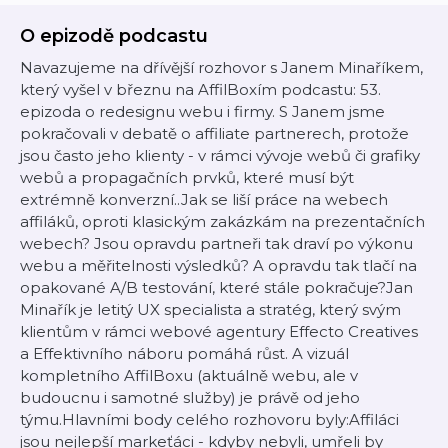
O epizodě podcastu
Navazujeme na dřívější rozhovor s Janem Minaříkem,
který vyšel v březnu na AffilBoxím podcastu: 53.
epizoda o redesignu webu i firmy. S Janem jsme
pokračovali v debatě o affiliate partnerech, protože
jsou často jeho klienty - v rámci vývoje webů či grafiky
webů a propagačních prvků, které musí být
extrémně konverzní..Jak se liší práce na webech
affiláků, oproti klasickým zakázkám na prezentačních
webech? Jsou opravdu partneři tak draví po výkonu
webu a měřitelnosti výsledků? A opravdu tak tlačí na
opakované A/B testování, které stále pokračuje?Jan
Minařík je letitý UX specialista a stratég, který svým
klientům v rámci webové agentury Effecto Creatives
a Effektivního náboru pomáhá růst. A vizuál
kompletního AffilBoxu (aktuálně webu, ale v
budoucnu i samotné služby) je právě od jeho
týmu.Hlavními body celého rozhovoru byly:Affiláci
jsou nejlepší markeťáci - kdyby nebyli, umřeli by