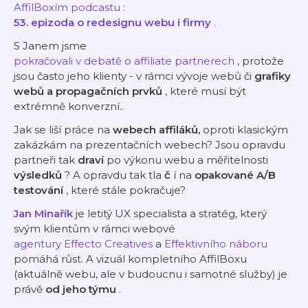
AffilBoxím podcastu
:
53. epizoda o redesignu webu i firmy
.
S Janem jsme
pokračovali v debatě o affiliate partnerech
, protože
jsou často jeho klienty - v rámci vývoje webů či
grafiky
webů a propagačních prvků
, které musí být
extrémně konverzní..
Jak se liší práce na
webech affiláků,
oproti klasickým
zakázkám na prezentačních webech? Jsou opravdu
partneři tak
draví
po výkonu webu a měřitelnosti
výsledků
? A opravdu tak tla
č
í na
opakované A/B
testování
, které stále pokračuje?
Jan Minařík
je letitý UX specialista a stratég, který
svým klientům v rámci webové
agentury Effecto Creatives
a
Effektivního náboru
pomáhá růst. A vizuál kompletního AffilBoxu
(aktuálně webu, ale v budoucnu i samotné služby) je
právě
od jeho týmu
.