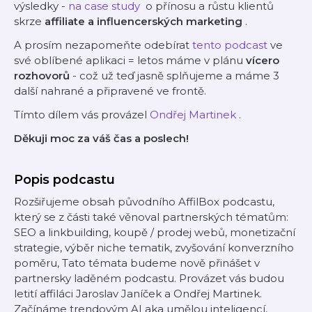
výsledky -
⁠na case study ⁠
o přínosu a růstu klientů
skrze
affiliate a influencerských marketing
.
A prosím nezapomeňte odebírat
⁠tento podcast⁠
ve
své oblíbené aplikaci = letos máme v plánu
vícero
rozhovorů
- což už teď jasně splňujeme a máme 3
další nahrané a připravené ve frontě.
Tímto dílem vás provázel
⁠Ondřej Martinek⁠
.
Děkuji moc za váš čas a poslech!
Popis podcastu
Rozšiřujeme obsah původního AffilBox podcastu,
který se z části také věnoval partnerských tématům:
SEO a linkbuilding, koupě / prodej webů, monetizační
strategie, výběr niche tematik, zvyšování konverzního
poměru, Tato témata budeme nově přinášet v
partnersky laděném podcastu. Provázet vás budou
letití affiláci Jaroslav Janíček a Ondřej Martinek.
Začínáme trendovým AI aka umělou inteligencí,