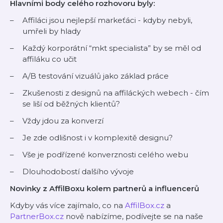
Hlavními body celého rozhovoru byly:
Affiláci jsou nejlepší markeťáci - kdyby nebyli,
umřeli by hlady
Každý korporátní “mkt specialista” by se měl od
affiláku co učit
A/B testování vizuálů jako základ práce
Zkušenosti z designů na affiláckých webech - čím
se liší od běžných klientů?
Vždy jdou za konverzí
Je zde odlišnost i v komplexitě designu?
Vše je podřízené konverznosti celého webu
Dlouhodobostí dalšího vývoje
Novinky z AffilBoxu kolem partnerů a influencerů
Kdyby vás více zajímalo, co na
⁠AffilBox.cz⁠
a
PartnerBox.cz
nově nabízíme, podívejte se na naše