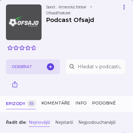
Sport
,
Americký fotbal
OfsajdPodcast
Podcast Ofsajd
ODEBÍRAT
KOMENTÁŘE
INFO
PODOBNÉ
EPIZODY
55
Řadit dle:
Nejnovější
Nejstarší
Nejposlouchanější