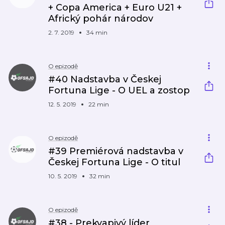
+ Copa America + Euro U21 +
Africký pohár národov
2. 7. 2019
34 min
O epizodě
#40 Nadstavba v Českej
Fortuna Lige - O UEL a zostop
12. 5. 2019
22 min
O epizodě
#39 Premiérová nadstavba v
Českej Fortuna Lige - O titul
10. 5. 2019
32 min
O epizodě
#38 - Prekvapivý líder