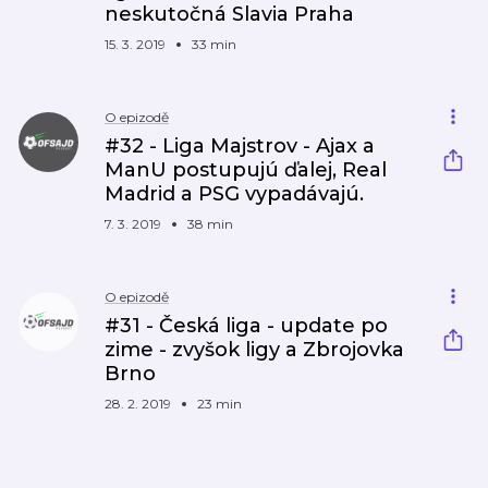
neskutočná Slavia Praha
15. 3. 2019
33 min
O epizodě
#32 - Liga Majstrov - Ajax a
ManU postupujú ďalej, Real
Madrid a PSG vypadávajú.
7. 3. 2019
38 min
O epizodě
#31 - Česká liga - update po
zime - zvyšok ligy a Zbrojovka
Brno
28. 2. 2019
23 min