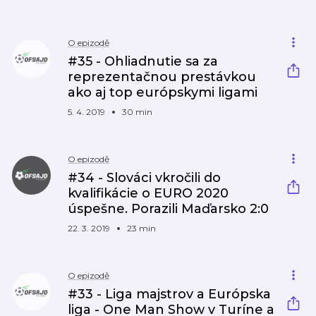
O epizodě
#35 - Ohliadnutie sa za
reprezentačnou prestávkou
ako aj top európskymi ligami
5. 4. 2019
30 min
O epizodě
#34 - Slováci vkročili do
kvalifikácie o EURO 2020
úspešne. Porazili Maďarsko 2:0
22. 3. 2019
23 min
O epizodě
#33 - Liga majstrov a Európska
liga - One Man Show v Turíne a