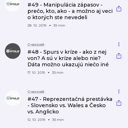
#49 - Manipulácia zápasov -
prečo, kto, ako - a možno aj veci
o ktorých ste nevedeli
28. 10. 2019
39 min
O epizodě
#48 - Spurs v kríze - ako z nej
von? A sú v kríze alebo nie?
Dáta možno ukazujú niečo iné
17. 10. 2019
35 min
O epizodě
#47 - Reprezentačná prestávka
- Slovensko vs. Wales a Česko
vs. Anglicko
12. 10. 2019
35 min