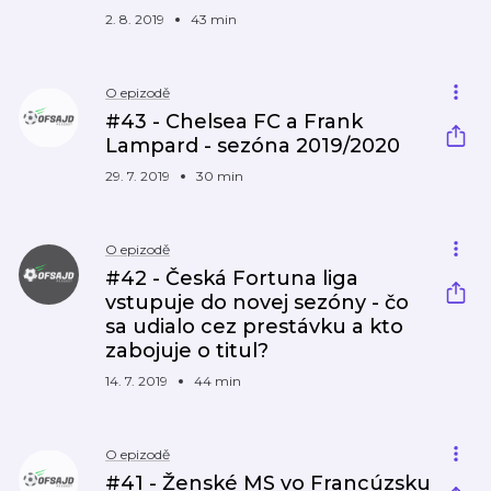
2. 8. 2019
43 min
O epizodě
#43 - Chelsea FC a Frank
Lampard - sezóna 2019/2020
29. 7. 2019
30 min
O epizodě
#42 - Česká Fortuna liga
vstupuje do novej sezóny - čo
sa udialo cez prestávku a kto
zabojuje o titul?
14. 7. 2019
44 min
O epizodě
#41 - Ženské MS vo Francúzsku