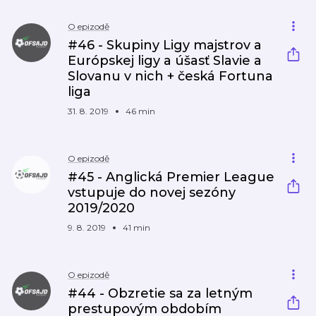
O epizodě
#46 - Skupiny Ligy majstrov a
Európskej ligy a úšasť Slavie a
Slovanu v nich + česká Fortuna
liga
31. 8. 2019
46 min
O epizodě
#45 - Anglická Premier League
vstupuje do novej sezóny
2019/2020
9. 8. 2019
41 min
O epizodě
#44 - Obzretie sa za letným
prestupovým obdobím