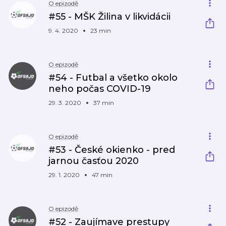
O epizodě
#55 - MŠK Žilina v likvidácii
9. 4. 2020
23 min
O epizodě
#54 - Futbal a všetko okolo
neho počas COVID-19
29. 3. 2020
37 min
O epizodě
#53 - České okienko - pred
jarnou časťou 2020
29. 1. 2020
47 min
O epizodě
#52 - Zaujímave prestupy