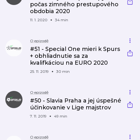
počas zimného prestupového
obdobia 2020
11. 1. 2020
34 min
O epizodě
#51 - Special One mieri k Spurs
+ obhliadnutie sa za
kvalifkáciou na EURO 2020
25. 11. 2019
30 min
O epizodě
#50 - Slavia Praha a jej úspešné
účinkovanie v Lige majstrov
7. 11. 2019
49 min
O epizodě