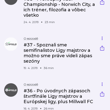
Championship - Norwich City, a
ich tréner, filozofia a vôbec
všetko
24. 4. 2019
23 min
O epizodě
#37 - Spoznali sme
semifinalistov Ligy majstrov a
možno sme práve videli zápas
sezóny
19. 4. 2019
36 min
O epizodě
#36 - Po úvodnych zápasoch
štvrťfinále Ligy majstrov a
Európskej ligy, plus Millwall FC
16. 4. 2019
26 min