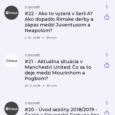
O epizodě
#22 - Ako to vyzerá v Serii A?
Ako dopadlo Rímske derby a
zápas medzi Juventusom a
Neapolom?
2. 10. 2018
35 min
O epizodě
#21 - Aktuálna situácia v
Manchestri United: Čo sa to
deje medzi Mourinhom a
Pogbom?
29. 9. 2018
39 min
O epizodě
#20 - Úvod sezóny 2018/2019 -