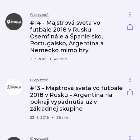
O epizodě
#14 - Majstrová sveta vo
futbale 2018 v Rusku -
Osemfinále a Španielsko,
Portugalsko, Argentína a
Nemecko mimo hry
2. 7. 2018
49 min
O epizodě
#13 - Majstrová sveta vo futbale
2018 v Rusku - Argentína na
pokraji vypadnutia už v
základnej skupine
23. 6. 2018
38 min
O epizodě