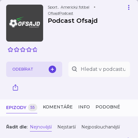
Sport
,
Americký fotbal
OfsajdPodcast
Podcast Ofsajd
ODEBÍRAT
KOMENTÁŘE
INFO
PODOBNÉ
EPIZODY
55
Řadit dle:
Nejnovější
Nejstarší
Nejposlouchanější