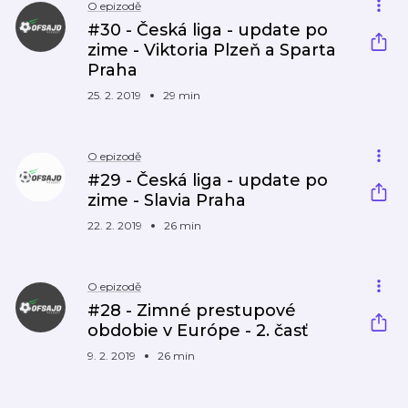
O epizodě
#30 - Česká liga - update po
zime - Viktoria Plzeň a Sparta
Praha
25. 2. 2019
29 min
O epizodě
#29 - Česká liga - update po
zime - Slavia Praha
22. 2. 2019
26 min
O epizodě
#28 - Zimné prestupové
obdobie v Európe - 2. časť
9. 2. 2019
26 min