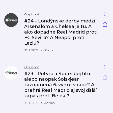
O epizodě
#24 - Londýnske derby medzi
Arsenalom a Chelsea je tu. A
ako dopadne Real Madrid proti
FC Sevilla? A Neapol proti
Laziu?
18. 1. 2019
35 min
O epizodě
#23 - Potvrdia Spurs boj titul,
alebo naopak Solskjear
zaznamená 6. výhru v rade? A
prehrá Real Madrid aj svoj ďalší
zápas proti Betisu?
10. 1. 2019
32 min