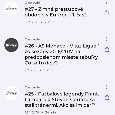
O epizodě
#27 - Zimné prestupové
obdobie v Európe - 1. časť
8. 2. 2019
21 min
O epizodě
#26 - AS Monaco - Víťaz Ligue 1
zo sezóny 2016/2017 na
predposlenom mieste tabuľky.
Čo sa to deje?
1. 2. 2019
31 min
O epizodě
#25 - Futbalové legendy Frank
Lampard a Steven Gerrard sa
stali trénermi. Ako sa im darí?
25. 1. 2019
34 min