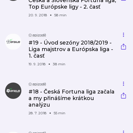
Česká a Slovenská Fortuna liga,
Top Európske ligy - 2. časť
20. 9. 2018
58 min
O epizodě
#19 - Úvod sezóny 2018/2019 -
Liga majstrov a Európska liga -
1. časť
19. 9. 2018
38 min
O epizodě
#18 - Česká Fortuna liga začala
a my přinášíme krátkou
analýzu
28. 7. 2018
55 min
O epizodě