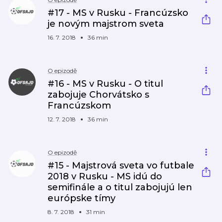
#17 - MS v Rusku - Francúzsko
je novým majstrom sveta
16. 7. 2018
36 min
O epizodě
#16 - MS v Rusku - O titul
zabojuje Chorvátsko s
Francúzskom
12. 7. 2018
36 min
O epizodě
#15 - Majstrová sveta vo futbale
2018 v Rusku - MS idú do
semifinále a o titul zabojujú len
európske tímy
8. 7. 2018
31 min