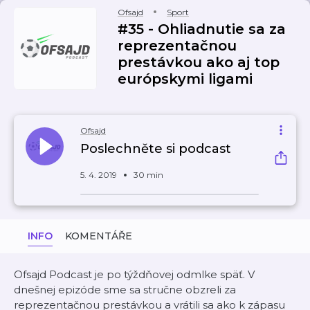
Ofsajd
Sport
#35 - Ohliadnutie sa za
reprezentačnou
prestávkou ako aj top
európskymi ligami
Ofsajd
Poslechněte si podcast
5. 4. 2019
30 min
INFO
KOMENTÁŘE
Ofsajd Podcast je po týždňovej odmlke späť. V
dnešnej epizóde sme sa stručne obzreli za
reprezentačnou prestávkou a vrátili sa ako k zápasu