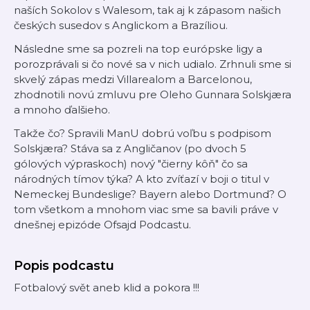
naších Sokolov s Walesom, tak aj k zápasom našich
českých susedov s Anglickom a Brazíliou.
Následne sme sa pozreli na top európske ligy a
porozprávali si čo nové sa v nich udialo. Zrhnuli sme si
skvelý zápas medzi Villarealom a Barcelonou,
zhodnotili novú zmluvu pre Oleho Gunnara Solskjæra
a mnoho ďalšieho.
Takže čo? Spravili ManU dobrú voľbu s podpisom
Solskjæra? Stáva sa z Angličanov (po dvoch 5
gólových výpraskoch) nový "čierny kôň" čo sa
národných tímov týka? A kto zvíťazí v boji o titul v
Nemeckej Bundeslige? Bayern alebo Dortmund? O
tom všetkom a mnohom viac sme sa bavili práve v
dnešnej epizóde Ofsajd Podcastu.
Popis podcastu
Fotbalový svět aneb klid a pokora !!!