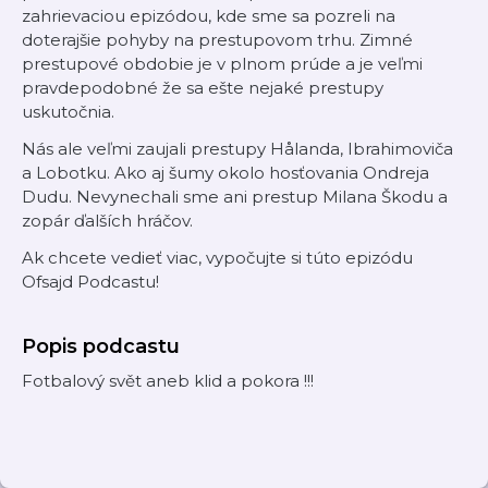
zahrievaciou epizódou, kde sme sa pozreli na
doterajšie pohyby na prestupovom trhu. Zimné
prestupové obdobie je v plnom prúde a je veľmi
pravdepodobné že sa ešte nejaké prestupy
uskutočnia.
Nás ale veľmi zaujali prestupy Hålanda, Ibrahimoviča
a Lobotku. Ako aj šumy okolo hosťovania Ondreja
Dudu. Nevynechali sme ani prestup Milana Škodu a
zopár ďalších hráčov.
Ak chcete vedieť viac, vypočujte si túto epizódu
Ofsajd Podcastu!
Popis podcastu
Fotbalový svět aneb klid a pokora !!!