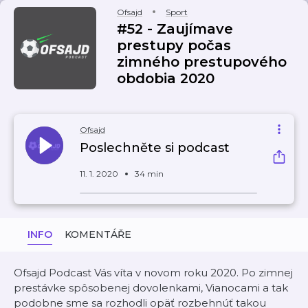
Ofsajd
Sport
#52 - Zaujímave
prestupy počas
zimného prestupového
obdobia 2020
Ofsajd
Poslechněte si podcast
11. 1. 2020
34 min
INFO
KOMENTÁŘE
Ofsajd Podcast Vás víta v novom roku 2020. Po zimnej
prestávke spôsobenej dovolenkami, Vianocami a tak
podobne sme sa rozhodli opäť rozbehnúť takou