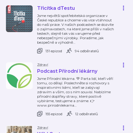
Třicítka dTestu
Jsme největší spotřebitelská organizace v
České republice a chceme vás více vtáhnout
do naší práce. V našich podcastech se dozvíte
o zajímavostech, na které jsme přišli v našich
testech, stejně tak vás varujeme před
nebezpečnými výrobky. Poradíme, jak
bezpečně a výhodně
…
131 epizod
94 odběratelů
Zdraví
Podcast Přírodní lékárny
Jsme Přírodní lékárna. 💚 Parta lidí, kteří věří
tomu, co dělají. Poslechněte si rozhovory s
inspirativními lidmi, kteří se zabývají
zdravím a vším, co s ním souvisí. Nabízíme
přírodní doplňky stravy, které poctivě
vybíráme, testujeme a známe. 👉
www.prirodnilekarna
…
155 epizod
12 odběratelů
Zdraví