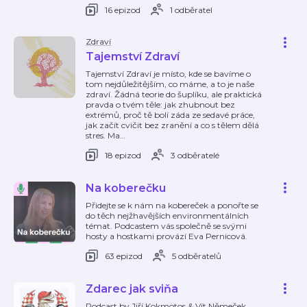
16 epizod
1 odběratel
Zdraví
Tajemství Zdraví
Tajemství Zdraví je místo, kde se bavíme o
tom nejdůležitějším, co máme, a to je naše
zdraví. Žádná teorie do šuplíku, ale praktická
pravda o tvém těle: jak zhubnout bez
extrémů, proč tě bolí záda ze sedavé práce,
jak začít cvičit bez zranění a co s tělem dělá
stres. Ma
…
18 epizod
3 odběratelé
Na koberečku
Přidejte se k nám na kobereček a ponořte se
do těch nejžhavějších environmentálních
témat. Podcastem vás společně se svými
hosty a hostkami provází Eva Pernicová.
63 epizod
5 odběratelů
Zdarec jak sviňa
Podcast by Jiří Kokmotos & Vít Němeček