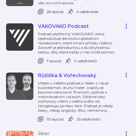
vše, co s nimi souvisí.
28 epizod
4 odběratelé
VAKOVAKO Podcast
Podcast platformy VAKOVAKO, která
zjednodušuje dárcovství globálním
neziskovkám, které chrání přírodu i lidstvo.
Zároveň je jednoduchou a důvěryhodnou
cestou, díky které každý z nás může pomoci.
7 epizod
0 odběratelů
Růžička & Vořechovský
Vítejte u našeho podcastu! Jeden z nás je
businessman, druhý trader, a spolu se
bavíme o ekonomii, financích, politice a
mezinárodních vztazích. Děláme taky
rozhovory s lidmi z celého světa: od
Hongkongu po New York. Podcast je někdy
česky, někdy anglicky. Btw, nemáme p
…
113 epizod
25 odběratelů
Zdraví