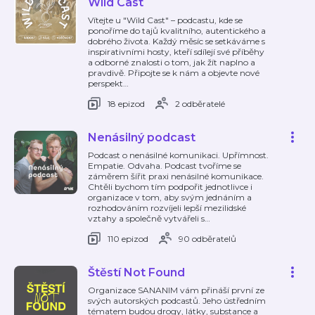
Wild Cast
Vítejte u "Wild Cast" – podcastu, kde se
ponoříme do tajů kvalitního, autentického a
dobrého života. Každý měsíc se setkáváme s
inspirativními hosty, kteří sdílejí své příběhy
a odborné znalosti o tom, jak žít naplno a
pravdivě. Připojte se k nám a objevte nové
perspekt
…
18 epizod
2 odběratelé
Nenásilný podcast
Podcast o nenásilné komunikaci. Upřímnost.
Empatie. Odvaha. Podcast tvoříme se
záměrem šířit praxi nenásilné komunikace.
Chtěli bychom tím podpořit jednotlivce i
organizace v tom, aby svým jednáním a
rozhodováním rozvíjeli lepší mezilidské
vztahy a společně vytvářeli s
…
110 epizod
90 odběratelů
Štěstí Not Found
Organizace SANANIM vám přináší první ze
svých autorských podcastů. Jeho ústředním
tématem budou drogy, látky, substance a