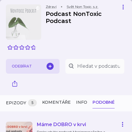
Zdraví
Svět Non Toxic, s.z.
Podcast NonToxic
Podcast
ODEBÍRAT
KOMENTÁŘE
INFO
PODOBNÉ
EPIZODY
5
Máme DOBRO v krvi
Posloucháte podcast Mezigeneračního a