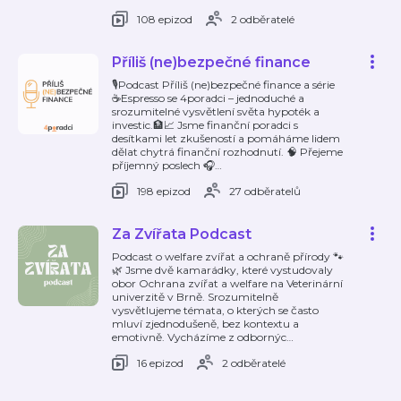
108 epizod
2 odběratelé
Příliš (ne)bezpečné finance
🎙️Podcast Příliš (ne)bezpečné finance a série
☕️Espresso se 4poradci – jednoduché a
srozumitelné vysvětlení světa hypoték a
investic.🏦📈 Jsme finanční poradci s
desítkami let zkušeností a pomáháme lidem
dělat chytrá finanční rozhodnutí. 🧠 Přejeme
příjemný poslech 🎧
…
198 epizod
27 odběratelů
Za Zvířata Podcast
Podcast o welfare zvířat a ochraně přírody 🐾
🌿 Jsme dvě kamarádky, které vystudovaly
obor Ochrana zvířat a welfare na Veterinární
univerzitě v Brně. Srozumitelně
vysvětlujeme témata, o kterých se často
mluví zjednodušeně, bez kontextu a
emotivně. Vycházíme z odbornýc
…
16 epizod
2 odběratelé