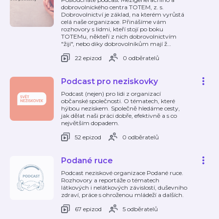
dobrovolnického centra TOTEM, z. s.
Dobrovolnictví je základ, na kterém vyrůstá
celá naše organizace. Přinášíme vám
rozhovory s lidmi, kteří stojí po boku
TOTEMu, někteří z nich dobrovolnictvím
"žijí", nebo diky dobrovolníkům mají ž
…
22 epizod
0 odběratelů
Podcast pro neziskovky
Podcast (nejen) pro lidi z organizací
občanské společnosti. O tématech, které
hýbou neziskem. Společně hledáme cesty,
jak dělat naši práci dobře, efektivně a s co
největším dopadem.
52 epizod
0 odběratelů
Podané ruce
Podcast neziskové organizace Podané ruce.
Rozhovory a reportáže o tématech
látkových i nelátkových závislostí, duševního
zdraví, práce s ohroženou mládeží a dalších.
67 epizod
5 odběratelů