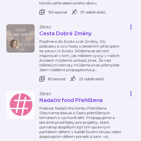
tohoto ostře sledovaného oboru.
150 epizod
57 odběratelů
Zdraví
Cesta Dobré Změny
Pojďme si do života zvát Změny. Do
podcastu si zvu hosty s celostním přístupem
ke zdraví i k životu. Můžeme se od nich
inspirovat v tom, jak některé výzvy v našich
životech můžeme uchopit jinak. Že nad
některými tématy můžeme jinak přemýšlet.
Jsem nadšená propagátorka p
…
85 epizod
23 odběratelů
Zdraví
Nadační fond Přehlížena
Podcast Nadačního fondu Přehlížena.
Otevíráme diskusi o často přehlížených
tématech k výchově dětí, Propagujeme a
sbíráme prostředky pro projekty, které
pomáhají dospělým být tím správným
parťákem dětem v každé životní situaci nebo
dospívajícím dětem poradit si sám. víc
…