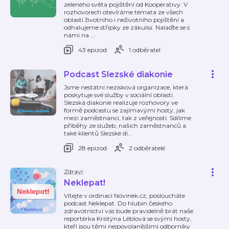
zeleného světa pojištění od Kooperativy. V
rozhovorech otevíráme témata ze všech
oblastí životního i neživotního pojištění a
odhalujeme střípky ze zákulisí. Nalaďte se s
námi na
…
43 epizod
1 odběratel
Podcast Slezské diakonie
Jsme nestátní nezisková organizace, která
poskytuje své služby v sociální oblasti.
Slezská diakonie realizuje rozhovory ve
formě podcastu se zajímavými hosty, jak
mezi zaměstnanci, tak z veřejnosti. Sdílíme
příběhy ze služeb, našich zaměstnanců a
také klientů Slezské di
…
28 epizod
2 odběratelé
Zdraví
Neklepat!
Vítejte v ordinaci Novinek.cz, posloucháte
podcast Neklepat. Do hlubin českého
zdravotnictví vás bude pravidelně brát naše
reportérka Kristýna Léblová se svými hosty,
kteří jsou těmi nejpovolanějšími odborníky