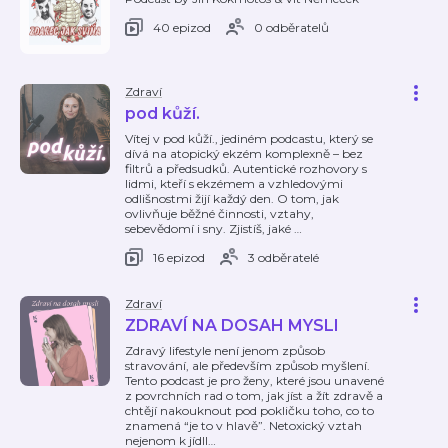
40 epizod
0 odběratelů
Zdraví
pod kůží.
Vítej v pod kůží., jediném podcastu, který se
dívá na atopický ekzém komplexně – bez
filtrů a předsudků. Autentické rozhovory s
lidmi, kteří s ekzémem a vzhledovými
odlišnostmi žijí každý den. O tom, jak
ovlivňuje běžné činnosti, vztahy,
sebevědomí i sny. Zjistíš, jaké
…
16 epizod
3 odběratelé
Zdraví
ZDRAVÍ NA DOSAH MYSLI
Zdravý lifestyle není jenom způsob
stravování, ale především způsob myšlení.
Tento podcast je pro ženy, které jsou unavené
z povrchních rad o tom, jak jíst a žít zdravě a
chtějí nakouknout pod pokličku toho, co to
znamená “je to v hlavě”. Netoxický vztah
nejenom k jídll
…