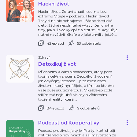
Hackni život
Hackni život: Zdraví s nadhledem a bez
extrémů Vítejte v podcastu Hackni život!
Tady si na nic nehrajeme – žádné drastické
diety, žádné nesplnitelné výzvy. Jen chytré
tipy, jak si život vylepšit a cítit se líp. Kdy už je
nutné navštívit lékaře a v jaké chvíli si ještě
…
42 epizod
53 odběratelů
Zdraví
Detoxikuj život
Přicházím k vám s podcastem, který jsem
tvořila celým srdcem. Detoxikuj život není
jen obyčejný podcast – je to most mezi
životem, který nyní žijete, a tím, po kterém
vaše duše skutečně touží. V každé epizodě
sdílím své nejhlubší vhledy o vědomém
tvoření reality, která
…
84 epizod
9 odběratelů
Podcast od Kooperativy
Podcast pro život, jaký je. Pro ty, kteří chtějí
mít přehled o novinkách a zajímavostech ze