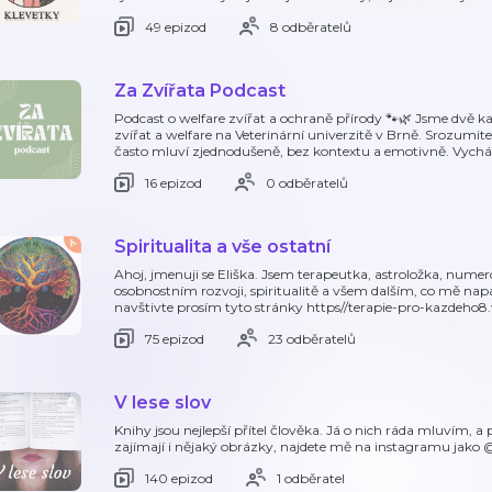
49 epizod
8 odběratelů
Za Zvířata Podcast
Podcast o welfare zvířat a ochraně přírody 🐾🌿 Jsme dvě 
zvířat a welfare na Veterinární univerzitě v Brně. Srozumit
často mluví zjednodušeně, bez kontextu a emotivně. Vych
16 epizod
0 odběratelů
Spiritualita a vše ostatní
Ahoj, jmenuji se Eliška. Jsem terapeutka, astroložka, numero
osobnostním rozvoji, spiritualitě a všem dalším, co mě na
navštivte prosím tyto stránky https//terapie-pro-kazdeho
75 epizod
23 odběratelů
V lese slov
Knihy jsou nejlepší přítel člověka. Já o nich ráda mluvím, a
zajímají i nějaký obrázky, najdete mě na instagramu jako @
140 epizod
1 odběratel