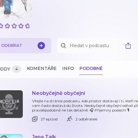
ODEBÍRAT
KOMENTÁŘE
INFO
PODOBNÉ
ZODY
4
Neobyčejně obyčejní
Vítejte na stránce podcastu, kde prostor dostávají i ti, kteří ne
vám často dostává do života. Neobyčejně obyčejní odhalí příbě
pravděpodobně ne tak detailně. 🎧 Příjemný poslech! 🎙️
27 epizod
2 odběratelé
Jana Talk