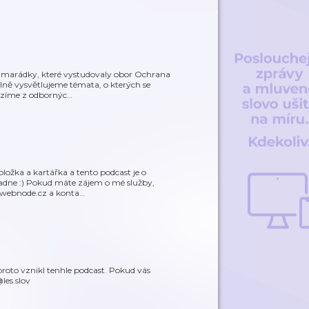
kamarádky, které vystudovaly obor Ochrana
elně vysvětlujeme témata, o kterých se
ázíme z odbornýc
…
ložka a kartářka a tento podcast je o
padne :) Pokud máte zájem o mé služby,
8.webnode.cz a konta
…
 proto vznikl tenhle podcast. Pokud vás
les.slov