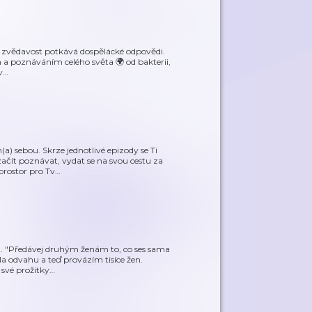
ká zvědavost potkává dospělácké odpovědi.
h a poznáváním celého světa 🌍 od bakterii,
v
…
) sebou. Skrze jednotlivé epizody se Ti
ačít poznávat, vydat se na svou cestu za
prostor pro Tv
…
ot. "Předávej druhým ženám to, co ses sama
la odvahu a teď provázím tisíce žen.
 své prožitky
…