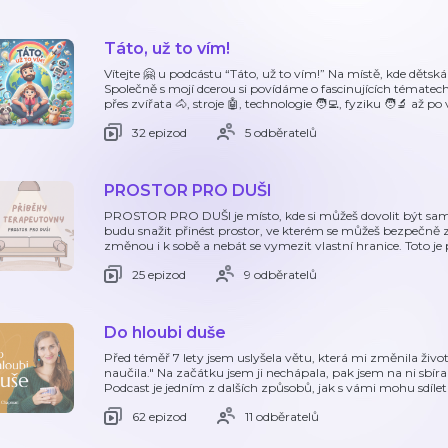
Táto, už to vím!
Vítejte 🤗 u podcástu “Táto, už to vím!” Na místě, kde děts
Společně s mojí dcerou si povídáme o fascinujících tématec
přes zvířata 🐴, stroje 🤖, technologie 🧑‍💻, fyziku 🧑‍🔬 až po 
32 epizod
5 odběratelů
PROSTOR PRO DUŠI
PROSTOR PRO DUŠI je místo, kde si můžeš dovolit být sam(a
budu snažit přinést prostor, ve kterém se můžeš bezpečně z
změnou i k sobě a nebát se vymezit vlastní hranice. Toto je 
25 epizod
9 odběratelů
Do hloubi duše
Před téměř 7 lety jsem uslyšela větu, která mi změnila živ
naučila." Na začátku jsem ji nechápala, pak jsem na ni sbíra
Podcast je jedním z dalších způsobů, jak s vámi mohu sdílet
62 epizod
11 odběratelů