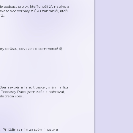
 podcast pro ty, kteří chtějí žít naplno a
dvaze s odborníky z ČR i zahraničí, kteří
 ž
…
vory o růstu, odvaze a e-commerce! 🚀
i). Jsem extrémní multitasker, mám milion
. Podcasty Racci jsem začala nahrávat,
e třeba i ces
…
 Přijíždím s ním za svými hosty a