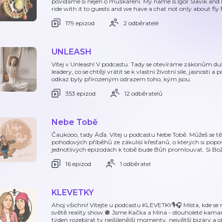
povídáme si nejen o muškaření. My name is Igor Slavík and 
ride with it to guests and we have a chat not only about fly 
179 epizod
2 odběratelé
UNLEASH
Vítej v Unleash! V podcastu. Tady se otevíráme zákonům duše
leadery, co se chtějí vrátit se k vlastní životní síle, jasnosti a
odkaz byly přirozeným odrazem toho, kým jsou.
353 epizod
12 odběratelů
Nebe Tobě
Čaukooo, tady Áďa. Vítej u podcastu Nebe Tobě. Můžeš se tě
pohodových příběhů ze zákulisí křesťanů, o kterých si popo
jednotlivých epizodách k tobě bude Bůh promlouvat. Si Boží
16 epizod
1 odběratel
KLEVETKY
Ahoj všichni! Vítejte u podcastu KLEVETKY🎙️🎧 Místa, kde se
světě reality show.🪩 Jsme Kačka a Mína - dlouholeté kam
týden rozebírat ty nejšílenější momenty, největší bizáry a 