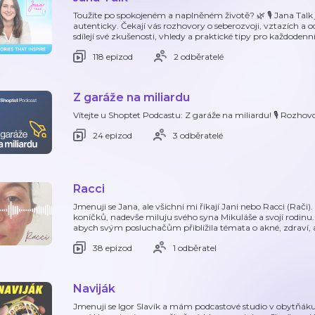
Toužíte po spokojeném a naplněném životě? 🌿 🎙️ Jana Talk je
autenticky. Čekají vás rozhovory o seberozvoji, vztazích a o
sdílejí své zkušenosti, vhledy a praktické tipy pro každodenní
118 epizod
2 odběratelé
Z garáže na miliardu
Vítejte u Shoptet Podcastu: Z garáže na miliardu! 🎙️ Rozho
24 epizod
3 odběratelé
Racci
Jmenuji se Jana, ale všichni mi říkají Jani nebo Racci (Rač
koníčků, nadevše miluju svého syna Mikuláše a svojí rodinu
abych svým posluchačům přiblížila témata o akné, zdraví, al
38 epizod
1 odběratel
Naviják
Jmenuji se Igor Slavík a mám podcastové studio v obytňáku.