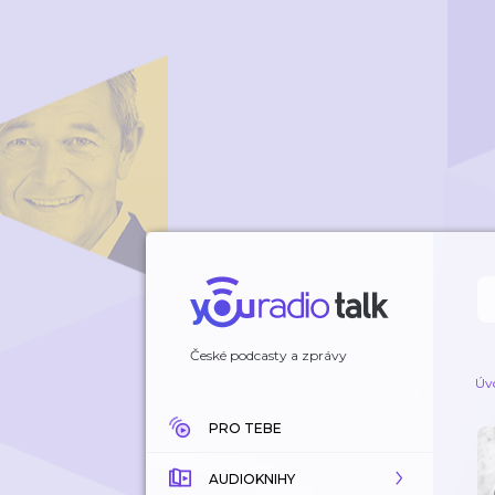
České podcasty a zprávy
Úv
PRO TEBE
AUDIOKNIHY