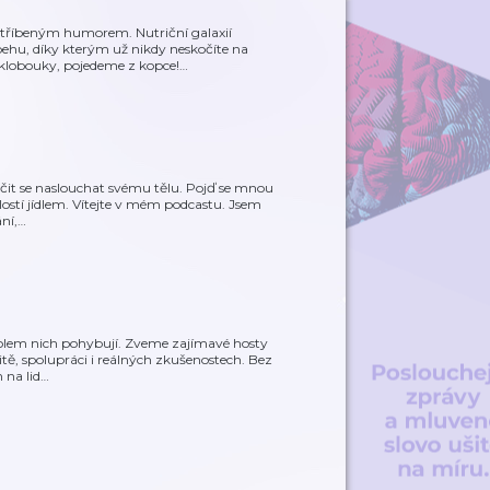
tříbeným humorem. Nutriční galaxií
behu, díky kterým už nikdy neskočíte na
 klobouky, pojedeme z kopce!
…
aučit se naslouchat svému tělu. Pojď se mnou
dlostí jídlem. Vítejte v mém podcastu. Jsem
ní,
…
e kolem nich pohybují. Zveme zajímavé hosty
ě, spolupráci i reálných zkušenostech. Bez
 na lid
…