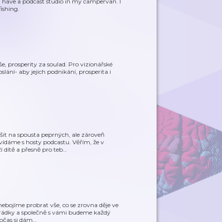
I have a podcast studio in my campervan. I
fishing.
, prosperity za soulad. Pro vizionářské
 poslání- aby jejich podnikání, prosperita i
šit na spousta peprných, ale zároveň
vídáme s hosty podcastu. Věřím, že v
 dítě a přesně pro teb
…
 nebojíme probrat vše, co se zrovna děje ve
arádky a společně s vámi budeme každý
občas si dám
…