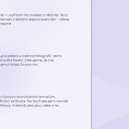
ně — a přitom ho zvládat o něco líp. Je to
ušenosti z letitého doprovázení žen - někdy
 nejsme
…
k
jí svatební a rodinné fotografii. Velmi
e světa focení. Děkujeme, že nás
gramu! https://www.ins
…
nuji různým kriminálním tématům,
hům ze života. Na YouTube jsem rovněž
ňkový materiál jako jsou videa a ne
…