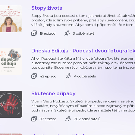
Stopy života
Stopy života jsou podcast o tom, jak nebrat život až tak váž
prostor, kde sdílím svoje příběhy, přešlapy i uvědomění, zk
vážně, jindy s humorem. Abychom si připomněli, že v tom
19 epizod
3 odběratelé
Dneska Edituju - Podcast dvou fotografe
Ahoj! Posloucháte Káťu a Máju, dvě fotografky, které se věnu
autenticky zde budeme probírat naše zážitky a zkušenosti z
posloucháte! Budeme rády, když se s námi spojíte na insta
42 epizod
4 odběratelé
Skutečné případy
Vítám Vás u Podcastu Skutečné případy, ve kterém se vě
záhadám, nevyřešeným případům a nebo zajímavým příbě
pod názvem Skutečné případy, kde se můžete těšit i na dopl
97 epizod
702 odběratelů