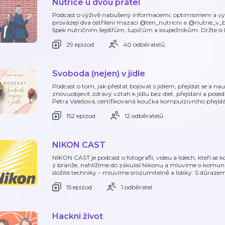
Nutrice u dvou přátel
Podcast o výživě nabušený informacemi, optimismem a vy
provázejí dva ostřílení mazáci @ten_nutricni a @nutrie_v_
špek nutričním šejdířům, lupičům a loupežníkům. Držte si
29 epizod
40 odběratelů
Svoboda (nejen) v jídle
Podcast o tom, jak přestat bojovat s jídlem, přejídat se a n
znovuobjevit zdravý vztah k jídlu bez diet, přejídání a pose
Petra Valešová, certifikovaná koučka kompulzivního přejídá
152 epizod
12 odběratelů
NIKON CAST
NIKON CAST je podcast o fotografii, videu a lidech, kteří s
z branže, nahlížíme do zákulisí Nikonu a mluvíme o komunit
složité techniky – mluvíme srozumitelně a lidsky. S důrazem
15 epizod
1 odběratel
Hackni život