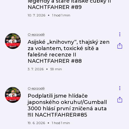
legendy a staré italské čubky II
NACHTFAHRER #89
10. 7. 2026
1 hod 1 min
O epizodě
Asijské „knihovny“, thajský zen
za volantem, toxické sítě a
falešné recenze II
NACHTFAHRER #88
3. 7. 2026
59 min
O epizodě
Podplatili jsme hlídače
japonského okruhu!/Gumball
3000 hlásí první zničená auta
!!II NACHTFAHRER#85
19. 6. 2026
1 hod 1 min