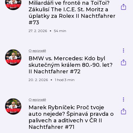
Miliardáři ve frontě na ToiToi?
Zákulisí The I.C.E. St. Moritz a
úplatky za Rolex II Nachtfahrer
#73
27. 2. 2026
54 min
O epizodě
BMW vs. Mercedes: Kdo byl
skutečným králem 80.-90. let?
II Nachtfahrer #72
20. 2. 2026
1 hod 3 min
O epizodě
Marek Rybníček: Proč tvoje
auto nejede? Špinavá pravda o
palivech a aditivech v ČR II
Nachtfahrer #71