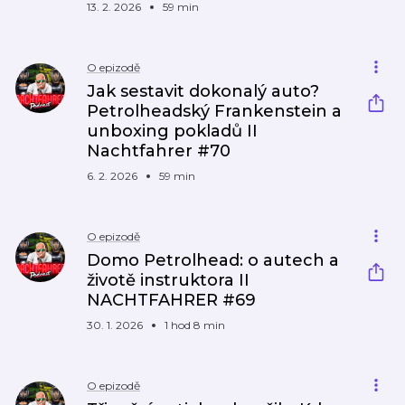
13. 2. 2026
59 min
O epizodě
Jak sestavit dokonalý auto?
Petrolheadský Frankenstein a
unboxing pokladů II
Nachtfahrer #70
6. 2. 2026
59 min
O epizodě
Domo Petrolhead: o autech a
životě instruktora II
NACHTFAHRER #69
30. 1. 2026
1 hod 8 min
O epizodě