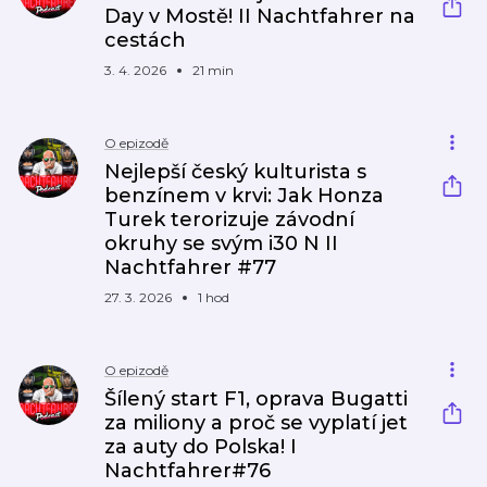
Day v Mostě! II Nachtfahrer na
cestách
3. 4. 2026
21 min
O epizodě
Nejlepší český kulturista s
benzínem v krvi: Jak Honza
Turek terorizuje závodní
okruhy se svým i30 N II
Nachtfahrer #77
27. 3. 2026
1 hod
O epizodě
Šílený start F1, oprava Bugatti
za miliony a proč se vyplatí jet
za auty do Polska! I
Nachtfahrer#76