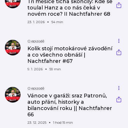
Tři měsíce ticha skončily: Kde se
toulal Hanz a co nás čeká v
novém roce? II Nachtfahrer 68
23. 1. 2026
54 min
O epizodě
Kolik stojí motokárové závodění
a co všechno obnáší |
Nachtfahrer #67
9. 1. 2026
59 min
O epizodě
Vánoce v garáži: sraz Patronů,
auto přání, historky a
bilancování roku || Nachtfahrer
66
23. 12. 2025
1 hod 15 min