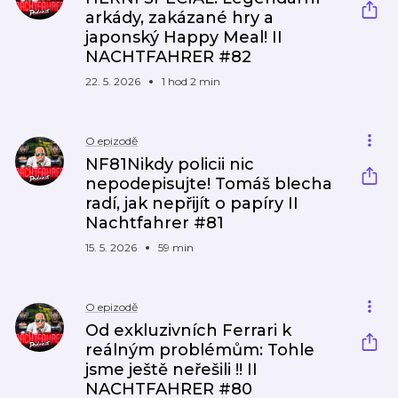
arkády, zakázané hry a
japonský Happy Meal! II
NACHTFAHRER #82
22. 5. 2026
1 hod 2 min
O epizodě
NF81Nikdy policii nic
nepodepisujte! Tomáš blecha
radí, jak nepřijít o papíry II
Nachtfahrer #81
15. 5. 2026
59 min
O epizodě
Od exkluzivních Ferrari k
reálným problémům: Tohle
jsme ještě neřešili !! II
NACHTFAHRER #80