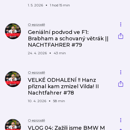
1. 5. 2026
1 hod 15 min
O epizodě
Geniální podvod ve F1:
Brabham a schovaný větrák ||
NACHTFAHRER #79
24. 4. 2026
43 min
O epizodě
VELKÉ ODHALENÍ !! Hanz
přiznal kam zmizel Vilda! II
Nachtfahrer #78
10. 4. 2026
58 min
O epizodě
VLOG 04: Zažili jsme BMW M