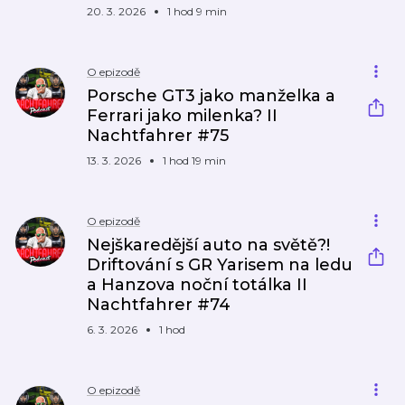
20. 3. 2026
1 hod 9 min
O epizodě
Porsche GT3 jako manželka a
Ferrari jako milenka? II
Nachtfahrer #75
13. 3. 2026
1 hod 19 min
O epizodě
Nejškaredější auto na světě?!
Driftování s GR Yarisem na ledu
a Hanzova noční totálka II
Nachtfahrer #74
6. 3. 2026
1 hod
O epizodě