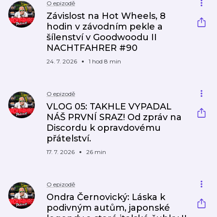
O epizodě
Závislost na Hot Wheels, 8
hodin v závodním pekle a
šílenství v Goodwoodu II
NACHTFAHRER #90
24. 7. 2026
1 hod 8 min
O epizodě
VLOG 05: TAKHLE VYPADAL
NÁŠ PRVNÍ SRAZ! Od zpráv na
Discordu k opravdovému
přátelství.
17. 7. 2026
26 min
O epizodě
Ondra Černovický: Láska k
podivným autům, japonské