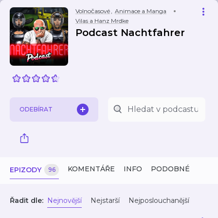
Volnočasové
,
Animace a Manga
Vilas a Hanz Mrdke
Podcast Nachtfahrer
ODEBÍRAT
KOMENTÁŘE
INFO
PODOBNÉ
EPIZODY
96
Řadit dle:
Nejnovější
Nejstarší
Nejposlouchanější