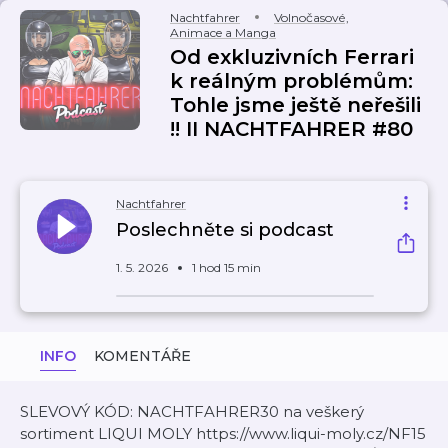
Nachtfahrer
Volnočasové
,
Animace a Manga
Od exkluzivních Ferrari
k reálným problémům:
Tohle jsme ještě neřešili
!! II NACHTFAHRER #80
Nachtfahrer
Poslechněte si podcast
1. 5. 2026
1 hod 15 min
INFO
KOMENTÁŘE
SLEVOVÝ KÓD: NACHTFAHRER30 na veškerý
sortiment LIQUI MOLY https://www.liqui-moly.cz/NF15