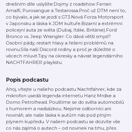
dnešním díle uslyšíte:Dojmy z roadshow Ferrari:
Amalfi, Purosangue a Testarossa.Proč už DTM není to,
co bývalo, a jak se jezdí s GT3.Nová Forza Motorsport
v Japonsku a láska k JDM kultuře.Bizarní a extrémní
policejní auta ze světa (Dubaj, Itálie, Británie).Ford
Bronco vs. Jeep Wrangler: Co dává větší smysl?
Osobní pády, restart hlavy a řešení problémů na
rovinu.Síla naší Discord rodiny a proč je důležité o
věcech mluvit.Tipy na okresky a návrat legendárního
NACHTFAHRER playlistu.
Popis podcastu
Ahoj, vítejte u našeho podcastu Nachtfahrer, kde za
mikrofon usedá legenda internetu Hanz Mrdke a
Domo Petrolhead. Pouštíme se do světa automobilů
s humorem a nadsázkou. Nejsme odborníci ani
novináři, ale naše láska k autům nás pod plným
plynem kupředu. V našem podcastu se dozvíte vše
co nás zajímá o autech – od novinek na trhu, přes