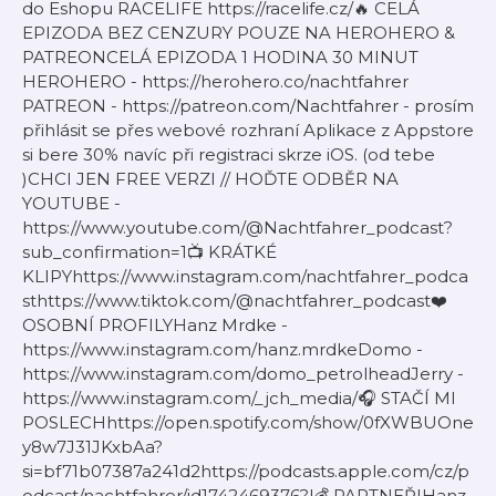
do Eshopu RACELIFE https://racelife.cz/🔥 CELÁ
EPIZODA BEZ CENZURY POUZE NA HEROHERO &
PATREONCELÁ EPIZODA 1 HODINA 30 MINUT
HEROHERO - https://herohero.co/nachtfahrer
PATREON - https://patreon.com/Nachtfahrer - prosím
přihlásit se přes webové rozhraní Aplikace z Appstore
si bere 30% navíc při registraci skrze iOS. (od tebe
)CHCI JEN FREE VERZI // HOĎTE ODBĚR NA
YOUTUBE -
https://www.youtube.com/@Nachtfahrer_podcast?
sub_confirmation=1📺 KRÁTKÉ
KLIPYhttps://www.instagram.com/nachtfahrer_podca
sthttps://www.tiktok.com/@nachtfahrer_podcast❤️
OSOBNÍ PROFILYHanz Mrdke -
https://www.instagram.com/hanz.mrdkeDomo -
https://www.instagram.com/domo_petrolheadJerry -
https://www.instagram.com/_jch_media/🎧 STAČÍ MI
POSLECHhttps://open.spotify.com/show/0fXWBUOne
y8w7J31JKxbAa?
si=bf71b07387a241d2https://podcasts.apple.com/cz/p
odcast/nachtfahrer/id1742469376?l💰 PARTNEŘIHanz