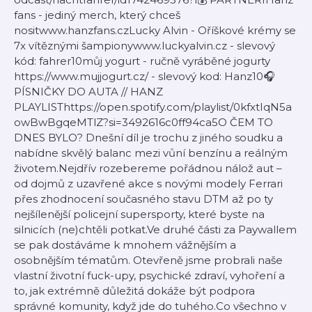
fans - jediný merch, který chceš
nositwww.hanzfans.czLucky Alvin - Oříškové krémy se
7x vítěznými šampionywww.luckyalvin.cz - slevový
kód: fahrer10můj yogurt - ručně vyráběné jogurty
https://www.mujjogurt.cz/ - slevový kod: Hanz10🎧
PÍSNIČKY DO AUTA // HANZ
PLAYLISThttps://open.spotify.com/playlist/0kfxtIqN5a
owBwBgqeMTlZ?si=3492616c0ff94ca5O ČEM TO
DNES BYLO? Dnešní díl je trochu z jiného soudku a
nabídne skvělý balanc mezi vůní benzínu a reálným
životem.Nejdřív rozebereme pořádnou nálož aut –
od dojmů z uzavřené akce s novými modely Ferrari
přes zhodnocení současného stavu DTM až po ty
nejšílenější policejní supersporty, které byste na
silnicích (ne)chtěli potkat.Ve druhé části za Paywallem
se pak dostáváme k mnohem vážnějším a
osobnějším tématům. Otevřeně jsme probrali naše
vlastní životní fuck-upy, psychické zdraví, vyhoření a
to, jak extrémně důležitá dokáže být podpora
správné komunity, když jde do tuhého.Co všechno v